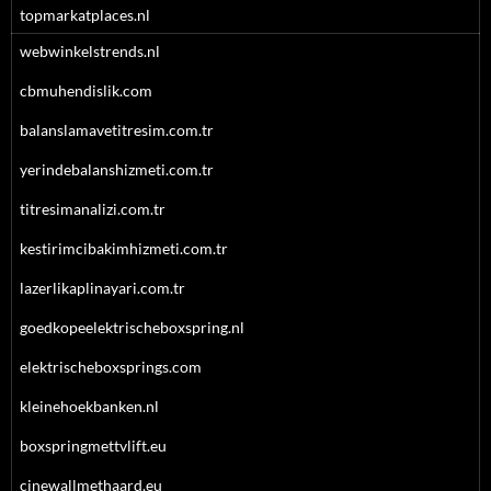
topmarkatplaces.nl
webwinkelstrends.nl
cbmuhendislik.com
balanslamavetitresim.com.tr
yerindebalanshizmeti.com.tr
titresimanalizi.com.tr
kestirimcibakimhizmeti.com.tr
lazerlikaplinayari.com.tr
goedkopeelektrischeboxspring.nl
elektrischeboxsprings.com
kleinehoekbanken.nl
boxspringmettvlift.eu
cinewallmethaard.eu