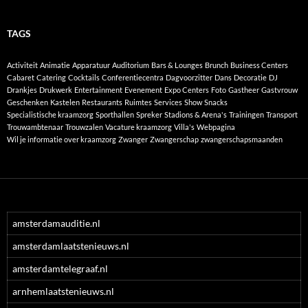
TAGS
Activiteit
Animatie
Apparatuur
Auditorium
Bars & Lounges
Brunch
Business Centers
Cabaret
Catering
Cocktails
Conferentiecentra
Dagvoorzitter
Dans
Decoratie
DJ
Drankjes
Drukwerk
Entertainment
Evenement
Expo Centers
Foto
Gastheer
Gastvrouw
Geschenken
Kastelen
Restaurants
Ruimtes
Services
Show
Snacks
Specialistische kraamzorg
Sporthallen
Spreker
Stadions & Arena's
Trainingen
Transport
Trouwambtenaar
Trouwzalen
Vacature kraamzorg
Villa's
Webpagina
Wil je informatie over kraamzorg
Zwanger
Zwangerschap
zwangerschapsmaanden
amsterdamauditie.nl
amsterdamlaatstenieuws.nl
amsterdamtelegraaf.nl
arnhemlaatstenieuws.nl