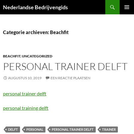
Ga
Zoeken
Nederlandse Bedrijvengids
naar
PRIMAI
de
MENU
inhoud
Categorie archieven: Beachfit
BEACHFIT
,
UNCATEGORIZED
PERSONAL TRAINER DELFT
AUGUSTUS 10, 2019
EEN REACTIE PLAATSEN
personal trainer delft
personal training delft
DELFT
PERSONAL
PERSONAL TRAINER DELFT
TRAINER