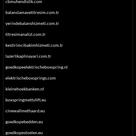
cbmuhendislik.com
balanslamavetitresim.com.tr
yerindebalanshizmeti.com.tr
titresimanalizi.com.tr
kestirimcibakimhizmeti.com.tr
lazerlikaplinayari.com.tr
goedkopeelektrischeboxspring.nl
elektrischeboxsprings.com
kleinehoekbanken.nl
boxspringmettvlift.eu
cinewallmethaard.eu
goedkopebedden.eu
goedkopestoelen.eu