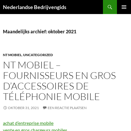
Ga
Zoeken
Nederlandse Bedrijvengids
naar
PRIMAI
de
MENU
inhoud
Maandelijks archief: oktober 2021
NT MOBIEL
,
UNCATEGORIZED
NT MOBIEL –
FOURNISSEURS EN GROS
D’ACCESSOIRES DE
TÉLÉPHONIE MOBILE
OKTOBER 31, 2021
EEN REACTIE PLAATSEN
achat d’entreprise mobile
vente en gros chargeurs mobiles