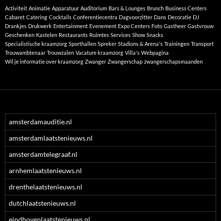
Activiteit
Animatie
Apparatuur
Auditorium
Bars & Lounges
Brunch
Business Centers
Cabaret
Catering
Cocktails
Conferentiecentra
Dagvoorzitter
Dans
Decoratie
DJ
Drankjes
Drukwerk
Entertainment
Evenement
Expo Centers
Foto
Gastheer
Gastvrouw
Geschenken
Kastelen
Restaurants
Ruimtes
Services
Show
Snacks
Specialistische kraamzorg
Sporthallen
Spreker
Stadions & Arena's
Trainingen
Transport
Trouwambtenaar
Trouwzalen
Vacature kraamzorg
Villa's
Webpagina
Wil je informatie over kraamzorg
Zwanger
Zwangerschap
zwangerschapsmaanden
amsterdamauditie.nl
amsterdamlaatstenieuws.nl
amsterdamtelegraaf.nl
arnhemlaatstenieuws.nl
drenthelaatstenieuws.nl
dutchlaatstenieuws.nl
eindhovenlaatstenieuws.nl