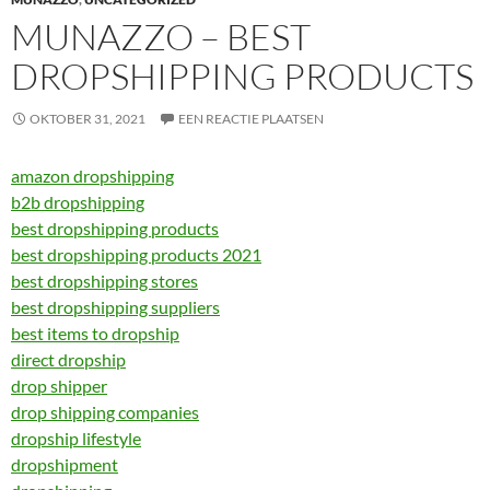
MUNAZZO – BEST
DROPSHIPPING PRODUCTS
OKTOBER 31, 2021
EEN REACTIE PLAATSEN
amazon dropshipping
b2b dropshipping
best dropshipping products
best dropshipping products 2021
best dropshipping stores
best dropshipping suppliers
best items to dropship
direct dropship
drop shipper
drop shipping companies
dropship lifestyle
dropshipment