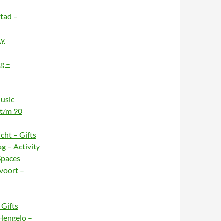
stad –
ty
g –
usic
 t/m 90
cht – Gifts
g – Activity
Spaces
voort –
Gifts
Hengelo –