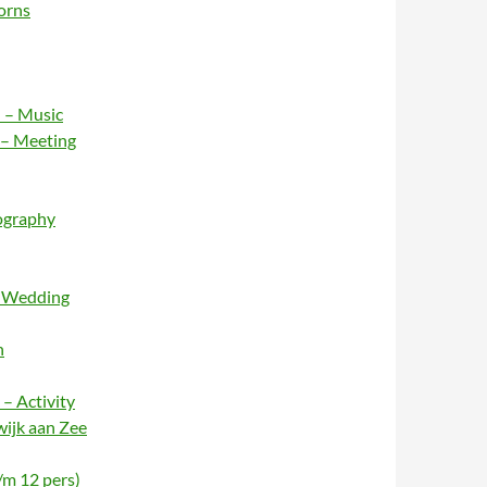
orns
 – Music
 – Meeting
ography
– Wedding
n
– Activity
wijk aan Zee
/m 12 pers)