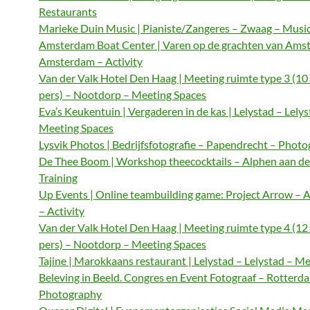
Restaurants
Marieke Duin Music | Pianiste/Zangeres – Zwaag – Musi
Amsterdam Boat Center | Varen op de grachten van Ams
Amsterdam – Activity
Van der Valk Hotel Den Haag | Meeting ruimte type 3 (10
pers) – Nootdorp – Meeting Spaces
Eva’s Keukentuin | Vergaderen in de kas | Lelystad – Lelys
Meeting Spaces
Lysvik Photos | Bedrijfsfotografie – Papendrecht – Phot
De Thee Boom | Workshop theecocktails – Alphen aan de
Training
Up Events | Online teambuilding game: Project Arrow –
– Activity
Van der Valk Hotel Den Haag | Meeting ruimte type 4 (12
pers) – Nootdorp – Meeting Spaces
Tajine | Marokkaans restaurant | Lelystad – Lelystad – M
Beleving in Beeld. Congres en Event Fotograaf – Rotterd
Photography