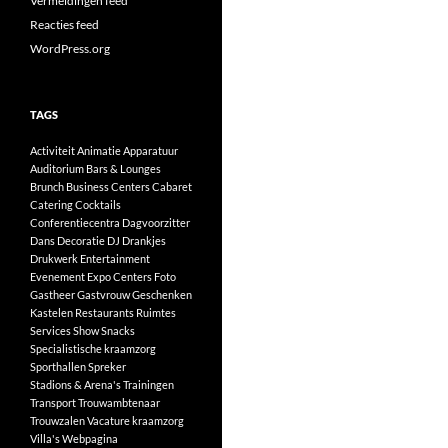
Vermeldingen feed
Reacties feed
WordPress.org
TAGS
Activiteit
Animatie
Apparatuur
Auditorium
Bars & Lounges
Brunch
Business Centers
Cabaret
Catering
Cocktails
Conferentiecentra
Dagvoorzitter
Dans
Decoratie
DJ
Drankjes
Drukwerk
Entertainment
Evenement
Expo Centers
Foto
Gastheer
Gastvrouw
Geschenken
Kastelen
Restaurants
Ruimtes
Services
Show
Snacks
Specialistische kraamzorg
Sporthallen
Spreker
Stadions & Arena's
Trainingen
Transport
Trouwambtenaar
Trouwzalen
Vacature kraamzorg
Villa's
Webpagina