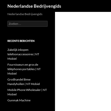
Zoeken
Nederlandse Bedrijvengids
Ga
Nederlandse Bedrijvengids
naar
Zoeken
de
naar:
inhoud
RECENTE BERICHTEN
Zakelijk inkopen
telefoonaccessoires | NT
Mobiel
Fournisseurs en gros de
téléphones portables | NT
Mobiel
Großhandel Bmw
Handyhüllen | NT Mobiel
Mobile Phone Wholesaler | NT
Mobiel
Gunmak Machine