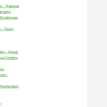
n – Training
ography
– Eindhoven
n – Oost-
rlen – Music
nce Centers
sic
sum –
– Amsterdam
 –