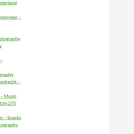
ederland
rmerveer –
hotography
y
 –
ography
nsdrecht –
 – Music
 t/m 275
n – Snacks
otography