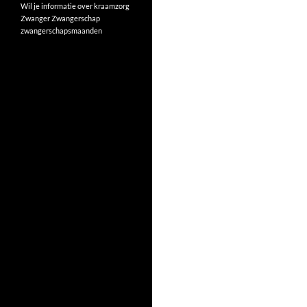
Wil je informatie over kraamzorg
Zwanger
Zwangerschap
zwangerschapsmaanden