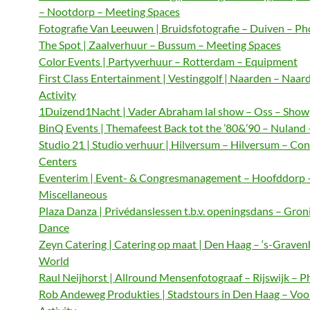
– Nootdorp – Meeting Spaces
Fotografie Van Leeuwen | Bruidsfotografie – Duiven – P
The Spot | Zaalverhuur – Bussum – Meeting Spaces
Color Events | Partyverhuur – Rotterdam – Equipment
First Class Entertainment | Vestinggolf | Naarden – Naar
Activity
1Duizend1Nacht | Vader Abraham lal show – Oss – Show
BinQ Events | Themafeest Back tot the ’80&’90 – Nuland
Studio 21 | Studio verhuur | Hilversum – Hilversum – Co
Centers
Eventerim | Event- & Congresmanagement – Hoofddorp 
Miscellaneous
Plaza Danza | Privédanslessen t.b.v. openingsdans – Gron
Dance
Zeyn Catering | Catering op maat | Den Haag – ‘s-Graven
World
Raul Neijhorst | Allround Mensenfotograaf – Rijswijk – 
Rob Andeweg Produkties | Stadstours in Den Haag – Voo