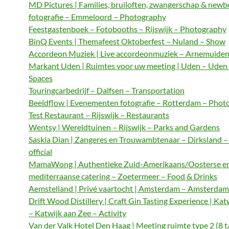
MD Pictures | Families, bruiloften, zwangerschap & newb
fotografie – Emmeloord – Photography
Feestgastenboek – Fotobooths – Rijswijk – Photography
BinQ Events | Themafeest Oktoberfest – Nuland – Show
Accordeon Muziek | Live accordeonmuziek – Arnemuiden
Markant Uden | Ruimtes voor uw meeting | Uden – Uden
Spaces
Touringcarbedrijf – Dalfsen – Transportation
Beeldflow | Evenementen fotografie – Rotterdam – Phot
Test Restaurant – Rijswijk – Restaurants
Wentsy | Wereldtuinen – Rijswijk – Parks and Gardens
Saskia Dian | Zangeres en Trouwambtenaar – Dirksland 
official
MamaWong | Authentieke Zuid-Amerikaans/Oosterse e
mediterraanse catering – Zoetermeer – Food & Drinks
Aemstelland | Privé vaartocht | Amsterdam – Amsterdam 
Drift Wood Distillery | Craft Gin Tasting Experience | Kat
– Katwijk aan Zee – Activity
Van der Valk Hotel Den Haag | Meeting ruimte type 2 (8 t