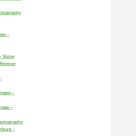
hotography
den –
 – Show
nference
–
ingen –
hage –
Photography
rburg –