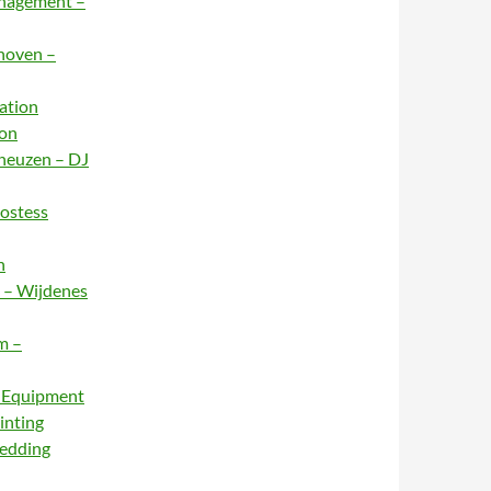
anagement –
dhoven –
ation
ion
rneuzen – DJ
Hostess
n
e – Wijdenes
m –
– Equipment
inting
Wedding