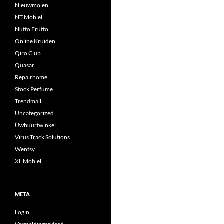
Nieuwmolen
NT Mobiel
Nutto Frutto
Online Kruiden
Qiro Club
Quasar
Repairhome
Stock Perfume
Trendmall
Uncategorized
Uwbuurtwinkel
Virus Track Solutions
Wentsy
XL Mobiel
META
Login