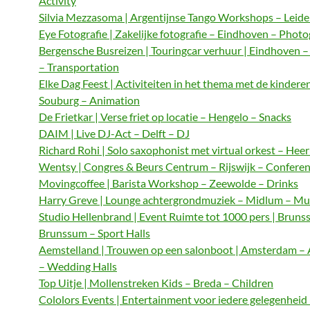
Activity
Silvia Mezzasoma | Argentijnse Tango Workshops – Leide
Eye Fotografie | Zakelijke fotografie – Eindhoven – Phot
Bergensche Busreizen | Touringcar verhuur | Eindhoven 
– Transportation
Elke Dag Feest | Activiteiten in het thema met de kindere
Souburg – Animation
De Frietkar | Verse friet op locatie – Hengelo – Snacks
DAIM | Live DJ-Act – Delft – DJ
Richard Rohi | Solo saxophonist met virtual orkest – Hee
Wentsy | Congres & Beurs Centrum – Rijswijk – Confere
Movingcoffee | Barista Workshop – Zeewolde – Drinks
Harry Greve | Lounge achtergrondmuziek – Midlum – Mu
Studio Hellenbrand | Event Ruimte tot 1000 pers | Bruns
Brunssum – Sport Halls
Aemstelland | Trouwen op een salonboot | Amsterdam 
– Wedding Halls
Top Uitje | Mollenstreken Kids – Breda – Children
Cololors Events | Entertainment voor iedere gelegenheid