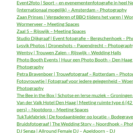
Event2foto | Sport – en evenementenfotografie in heel N
(internationaal mogelijk) – Amsterdam – Photography
Zaan Prinses | Vergaderen of BBQ tijdens het varen | Wo
Wormerveer – Meeting Spaces
Zaal 5 – Rijswijk – Meeting Spaces
Studio Dijkgraaf | Event fotografie – Bergschenhoek – P
Lysvik Photos | Droneshots – Papendrecht – Photograph
Wentsy | Trouwen Zalen – Rijswijk – Wedding Halls
Photo Booth Events | Huur een Photo Booth – Den Haag
Photography
Petra Bravenboer | Trouwfotograaf – Rotterdam – Phot
Fotovrouwtje | Fotograaf voor iedere gelegenheid – Woe
Photography
The Bee in the Box | Schotse en Ierse muziek – Groningen
Van der Valk Hotel Den Haag | Meeting ruimte type 6 (42
pers) – Nootdorp – Meeting Spaces
TukTukfabriek | De foodaanbieder op locatie – Bodegrave
Bruidsfotograaf | The Wedding Story – Noordhoek – Ph
DJ Senga | Allround Female DJ – Apeldoorn – DJ