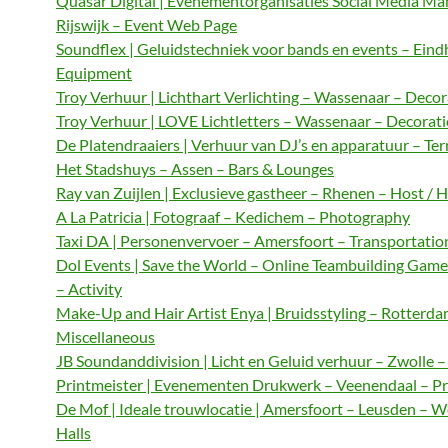
Quasar Digital | Evenementorganisaties Social Media M
Rijswijk – Event Web Page
Soundflex | Geluidstechniek voor bands en events – Ein
Equipment
Troy Verhuur | Lichthart Verlichting – Wassenaar – Decor
Troy Verhuur | LOVE Lichtletters – Wassenaar – Decorat
De Platendraaiers | Verhuur van DJ’s en apparatuur – Te
Het Stadshuys – Assen – Bars & Lounges
Ray van Zuijlen | Exclusieve gastheer – Rhenen – Host / 
A La Patricia | Fotograaf – Kedichem – Photography
Taxi DA | Personenvervoer – Amersfoort – Transportatio
Dol Events | Save the World – Online Teambuilding Gam
– Activity
Make-Up and Hair Artist Enya | Bruidsstyling – Rotterda
Miscellaneous
JB Soundanddivision | Licht en Geluid verhuur – Zwolle 
Printmeister | Evenementen Drukwerk – Veenendaal – Pr
De Mof | Ideale trouwlocatie | Amersfoort – Leusden – 
Halls