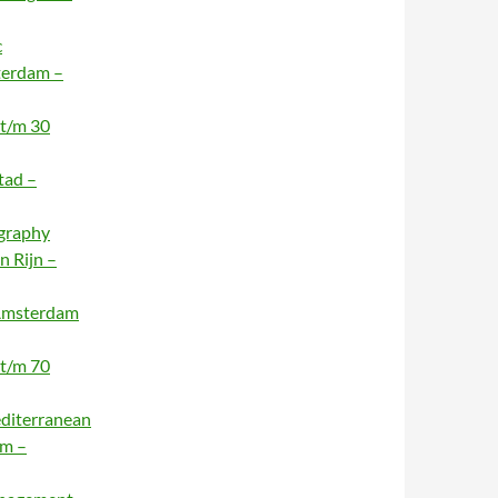
c
terdam –
 t/m 30
tad –
ography
n Rijn –
 Amsterdam
 t/m 70
editerranean
am –