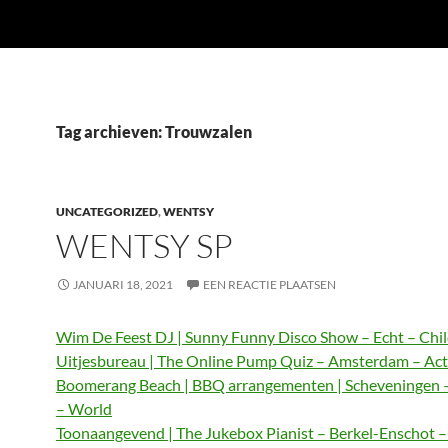
Tag archieven: Trouwzalen
UNCATEGORIZED
,
WENTSY
WENTSY SP
JANUARI 18, 2021
EEN REACTIE PLAATSEN
Wim De Feest DJ | Sunny Funny Disco Show – Echt – Chi
Uitjesbureau | The Online Pump Quiz – Amsterdam – Act
Boomerang Beach | BBQ arrangementen | Scheveningen 
– World
Toonaangevend | The Jukebox Pianist – Berkel-Enschot 