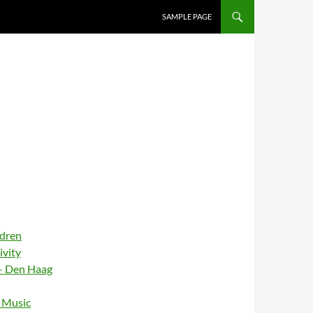
SAMPLE PAGE
ldren
ivity
– Den Haag
– Music