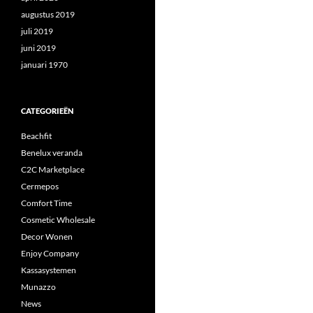
augustus 2019
juli 2019
juni 2019
januari 1970
CATEGORIEËN
Beachfit
Benelux veranda
C2C Marketplace
Cermepos
Comfort Time
Cosmetic Wholesale
Decor Wonen
Enjoy Company
Kassasystemen
Munazzo
News