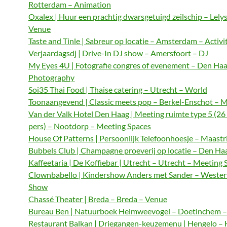
Rotterdam – Animation
Oxalex | Huur een prachtig dwarsgetuigd zeilschip – Lely
Venue
Taste and Tinle | Sabreur op locatie – Amsterdam – Activi
Verjaardagsdj | Drive-In DJ show – Amersfoort – DJ
My Eyes 4U | Fotografie congres of evenement – Den Haa
Photography
Soi35 Thai Food | Thaise catering – Utrecht – World
Toonaangevend | Classic meets pop – Berkel-Enschot – M
Van der Valk Hotel Den Haag | Meeting ruimte type 5 (26
pers) – Nootdorp – Meeting Spaces
House Of Patterns | Persoonlijk Telefoonhoesje – Maastri
Bubbels Club | Champagne proeverij op locatie – Den Haa
Kaffeetaria | De Koffiebar | Utrecht – Utrecht – Meeting 
Clownbabello | Kindershow Anders met Sander – Wester
Show
Chassé Theater | Breda – Breda – Venue
Bureau Ben | Natuurboek Heimweevogel – Doetinchem – 
Restaurant Balkan | Driegangen-keuzemenu | Hengelo – 