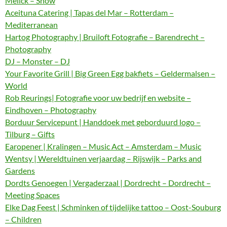
Melick – Show
Aceituna Catering | Tapas del Mar – Rotterdam –
Mediterranean
Hartog Photography | Bruiloft Fotografie – Barendrecht –
Photography
DJ – Monster – DJ
Your Favorite Grill | Big Green Egg bakfiets – Geldermalsen –
World
Rob Reurings| Fotografie voor uw bedrijf en website –
Eindhoven – Photography
Borduur Servicepunt | Handdoek met geborduurd logo –
Tilburg – Gifts
Earopener | Kralingen – Music Act – Amsterdam – Music
Wentsy | Wereldtuinen verjaardag – Rijswijk – Parks and
Gardens
Dordts Genoegen | Vergaderzaal | Dordrecht – Dordrecht –
Meeting Spaces
Elke Dag Feest | Schminken of tijdelijke tattoo – Oost-Souburg
– Children