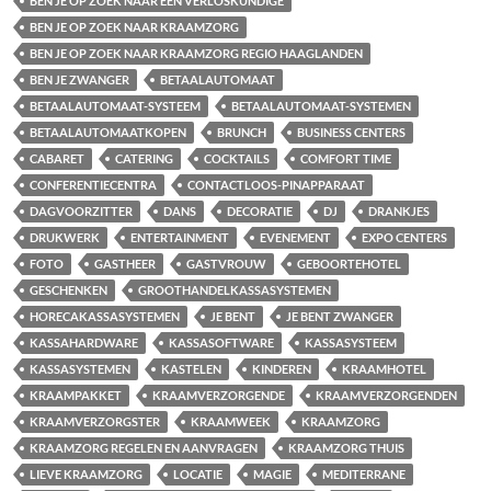
BEN JE OP ZOEK NAAR EEN VERLOSKUNDIGE
BEN JE OP ZOEK NAAR KRAAMZORG
BEN JE OP ZOEK NAAR KRAAMZORG REGIO HAAGLANDEN
BEN JE ZWANGER
BETAALAUTOMAAT
BETAALAUTOMAAT-SYSTEEM
BETAALAUTOMAAT-SYSTEMEN
BETAALAUTOMAATKOPEN
BRUNCH
BUSINESS CENTERS
CABARET
CATERING
COCKTAILS
COMFORT TIME
CONFERENTIECENTRA
CONTACTLOOS-PINAPPARAAT
DAGVOORZITTER
DANS
DECORATIE
DJ
DRANKJES
DRUKWERK
ENTERTAINMENT
EVENEMENT
EXPO CENTERS
FOTO
GASTHEER
GASTVROUW
GEBOORTEHOTEL
GESCHENKEN
GROOTHANDELKASSASYSTEMEN
HORECAKASSASYSTEMEN
JE BENT
JE BENT ZWANGER
KASSAHARDWARE
KASSASOFTWARE
KASSASYSTEEM
KASSASYSTEMEN
KASTELEN
KINDEREN
KRAAMHOTEL
KRAAMPAKKET
KRAAMVERZORGENDE
KRAAMVERZORGENDEN
KRAAMVERZORGSTER
KRAAMWEEK
KRAAMZORG
KRAAMZORG REGELEN EN AANVRAGEN
KRAAMZORG THUIS
LIEVE KRAAMZORG
LOCATIE
MAGIE
MEDITERRANE