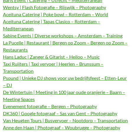
Baris Event | Catering – Utrecht – Mediterranean
Wentsy | Flash Fotografie – Rijswijk – Photography
Aceituna Catering | Poke bowl – Rotterdam – World
Aceituna Catering | Tapas Clasico – Rotterdam –
Mediterranean
Sabine Events | Diverse workshops – Amsterdam – Training
La Pucelle | Restaurant | Bergen op Zoom – Bergen op Zoom –
Restaurants
Hans Laduc | Zanger & Gitarist – Heiloo – Music
Taxi Ruijters | Taxi vervoer | Heerlen – Brunssum –
Transportation
Psound | Unieke DJ shows voor uw bedrijfsfeest – Etten-Leur
– DJ
De Wintertuin | Meeting in 100 jaar oude oranjerie – Baarn –
Meeting Spaces
Evenement fotografie – Bergen – Photography
DK360 | Google fotograaf – Sas van Gent – Photography
Van Heugten Tours | Busvervoer – Nootdorp – Transportation
Anne den Haan | Photograaf – Woubrugge – Photography