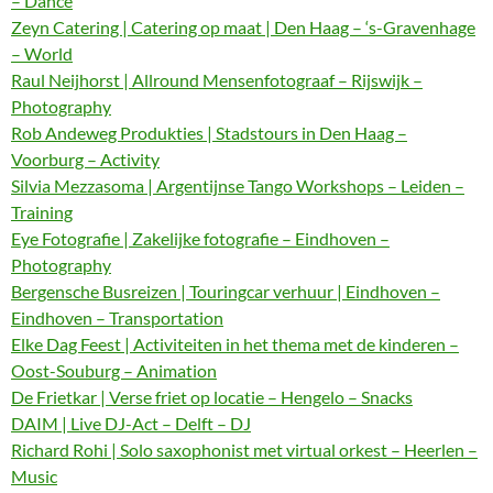
– Dance
Zeyn Catering | Catering op maat | Den Haag – ‘s-Gravenhage
– World
Raul Neijhorst | Allround Mensenfotograaf – Rijswijk –
Photography
Rob Andeweg Produkties | Stadstours in Den Haag –
Voorburg – Activity
Silvia Mezzasoma | Argentijnse Tango Workshops – Leiden –
Training
Eye Fotografie | Zakelijke fotografie – Eindhoven –
Photography
Bergensche Busreizen | Touringcar verhuur | Eindhoven –
Eindhoven – Transportation
Elke Dag Feest | Activiteiten in het thema met de kinderen –
Oost-Souburg – Animation
De Frietkar | Verse friet op locatie – Hengelo – Snacks
DAIM | Live DJ-Act – Delft – DJ
Richard Rohi | Solo saxophonist met virtual orkest – Heerlen –
Music