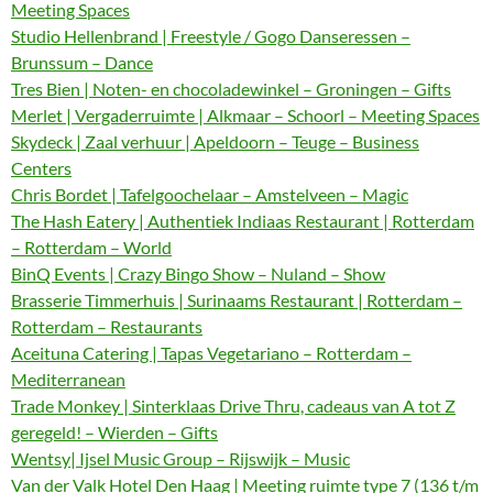
Meeting Spaces
Studio Hellenbrand | Freestyle / Gogo Danseressen –
Brunssum – Dance
Tres Bien | Noten- en chocoladewinkel – Groningen – Gifts
Merlet | Vergaderruimte | Alkmaar – Schoorl – Meeting Spaces
Skydeck | Zaal verhuur | Apeldoorn – Teuge – Business
Centers
Chris Bordet | Tafelgoochelaar – Amstelveen – Magic
The Hash Eatery | Authentiek Indiaas Restaurant | Rotterdam
– Rotterdam – World
BinQ Events | Crazy Bingo Show – Nuland – Show
Brasserie Timmerhuis | Surinaams Restaurant | Rotterdam –
Rotterdam – Restaurants
Aceituna Catering | Tapas Vegetariano – Rotterdam –
Mediterranean
Trade Monkey | Sinterklaas Drive Thru, cadeaus van A tot Z
geregeld! – Wierden – Gifts
Wentsy| Ijsel Music Group – Rijswijk – Music
Van der Valk Hotel Den Haag | Meeting ruimte type 7 (136 t/m