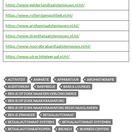
https://www.gelderlandlaatstenieuws.nl/nl/
https://www.rotterdampolitiek.nl/nl/
https://www.arnhemlaatstenieuws.nl/nl/
https://www.drenthelaatstenieuws.nl/nl/
https://www.noordbrabantlaatstenieuws.nl/nl/
https://www.utrechttelegraaf.nl/nl/
ACTIVITEIT
ANIMATIE
APPARATUUR
AROMATHERAPIE
AUDITORIUM
BABYBEDJE
BARS & LOUNGES
BEN JE OP ZOEK NAAR EEN VERLOSKUNDIGE
BEN JE OP ZOEK NAAR KRAAMZORG
BEN JE OP ZOEK NAAR KRAAMZORG REGIO HAAGLANDEN
BEN JE ZWANGER
BETAALAUTOMAAT
BETAALAUTOMAAT-SYSTEEM
BETAALAUTOMAAT-SYSTEMEN
BETAALAUTOMAATKOPEN
BRUNCH
BUSINESS CENTERS