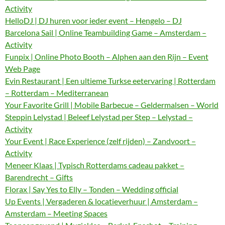
Activity
HelloDJ | DJ huren voor ieder event – Hengelo – DJ
Barcelona Sail | Online Teambuilding Game – Amsterdam –
Activity
Funpix | Online Photo Booth – Alphen aan den Rijn – Event
Web Page
Evin Restaurant | Een ultieme Turkse eetervaring | Rotterdam
– Rotterdam – Mediterranean
Your Favorite Grill | Mobile Barbecue – Geldermalsen – World
Steppin Lelystad | Beleef Lelystad per Step – Lelystad –
Activity
Your Event | Race Experience (zelf rijden) – Zandvoort –
Activity
Meneer Klaas | Typisch Rotterdams cadeau pakket –
Barendrecht – Gifts
Florax | Say Yes to Elly – Tonden – Wedding official
Up Events | Vergaderen & locatieverhuur | Amsterdam –
Amsterdam – Meeting Spaces