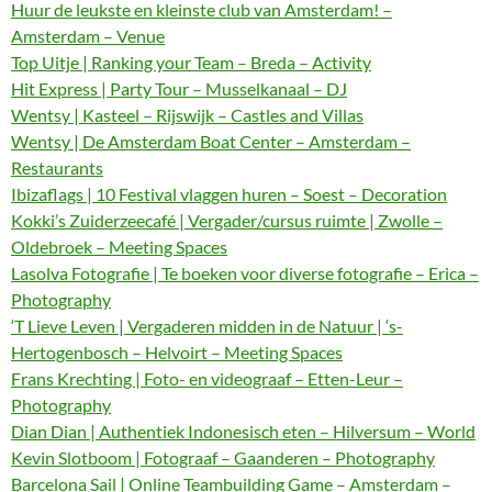
Huur de leukste en kleinste club van Amsterdam! –
Amsterdam – Venue
Top Uitje | Ranking your Team – Breda – Activity
Hit Express | Party Tour – Musselkanaal – DJ
Wentsy | Kasteel – Rijswijk – Castles and Villas
Wentsy | De Amsterdam Boat Center – Amsterdam –
Restaurants
Ibizaflags | 10 Festival vlaggen huren – Soest – Decoration
Kokki’s Zuiderzeecafé | Vergader/cursus ruimte | Zwolle –
Oldebroek – Meeting Spaces
Lasolva Fotografie | Te boeken voor diverse fotografie – Erica –
Photography
‘T Lieve Leven | Vergaderen midden in de Natuur | ‘s-
Hertogenbosch – Helvoirt – Meeting Spaces
Frans Krechting | Foto- en videograaf – Etten-Leur –
Photography
Dian Dian | Authentiek Indonesisch eten – Hilversum – World
Kevin Slotboom | Fotograaf – Gaanderen – Photography
Barcelona Sail | Online Teambuilding Game – Amsterdam –