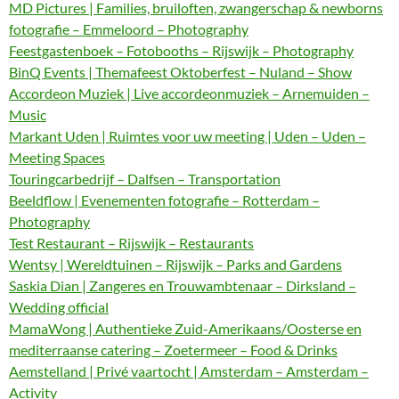
MD Pictures | Families, bruiloften, zwangerschap & newborns
fotografie – Emmeloord – Photography
Feestgastenboek – Fotobooths – Rijswijk – Photography
BinQ Events | Themafeest Oktoberfest – Nuland – Show
Accordeon Muziek | Live accordeonmuziek – Arnemuiden –
Music
Markant Uden | Ruimtes voor uw meeting | Uden – Uden –
Meeting Spaces
Touringcarbedrijf – Dalfsen – Transportation
Beeldflow | Evenementen fotografie – Rotterdam –
Photography
Test Restaurant – Rijswijk – Restaurants
Wentsy | Wereldtuinen – Rijswijk – Parks and Gardens
Saskia Dian | Zangeres en Trouwambtenaar – Dirksland –
Wedding official
MamaWong | Authentieke Zuid-Amerikaans/Oosterse en
mediterraanse catering – Zoetermeer – Food & Drinks
Aemstelland | Privé vaartocht | Amsterdam – Amsterdam –
Activity