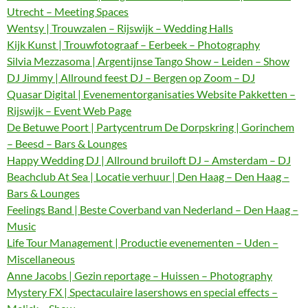
Utrecht – Meeting Spaces
Wentsy | Trouwzalen – Rijswijk – Wedding Halls
Kijk Kunst | Trouwfotograaf – Eerbeek – Photography
Silvia Mezzasoma | Argentijnse Tango Show – Leiden – Show
DJ Jimmy | Allround feest DJ – Bergen op Zoom – DJ
Quasar Digital | Evenementorganisaties Website Pakketten –
Rijswijk – Event Web Page
De Betuwe Poort | Partycentrum De Dorpskring | Gorinchem
– Beesd – Bars & Lounges
Happy Wedding DJ | Allround bruiloft DJ – Amsterdam – DJ
Beachclub At Sea | Locatie verhuur | Den Haag – Den Haag –
Bars & Lounges
Feelings Band | Beste Coverband van Nederland – Den Haag –
Music
Life Tour Management | Productie evenementen – Uden –
Miscellaneous
Anne Jacobs | Gezin reportage – Huissen – Photography
Mystery FX | Spectaculaire lasershows en special effects –