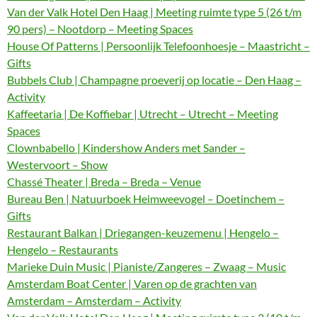
Van der Valk Hotel Den Haag | Meeting ruimte type 5 (26 t/m
90 pers) – Nootdorp – Meeting Spaces
House Of Patterns | Persoonlijk Telefoonhoesje – Maastricht –
Gifts
Bubbels Club | Champagne proeverij op locatie – Den Haag –
Activity
Kaffeetaria | De Koffiebar | Utrecht – Utrecht – Meeting
Spaces
Clownbabello | Kindershow Anders met Sander –
Westervoort – Show
Chassé Theater | Breda – Breda – Venue
Bureau Ben | Natuurboek Heimweevogel – Doetinchem –
Gifts
Restaurant Balkan | Driegangen-keuzemenu | Hengelo –
Hengelo – Restaurants
Marieke Duin Music | Pianiste/Zangeres – Zwaag – Music
Amsterdam Boat Center | Varen op de grachten van
Amsterdam – Amsterdam – Activity