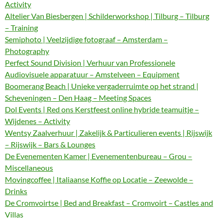
Activity
Altelier Van Biesbergen | Schilderworkshop | Tilburg – Tilburg
– Training
Semiphoto | Veelzijdige fotograaf – Amsterdam –
Photography
Perfect Sound Division | Verhuur van Professionele
Audiovisuele apparatuur – Amstelveen – Equipment
Boomerang Beach | Unieke vergaderruimte op het strand |
Scheveningen – Den Haag – Meeting Spaces
Dol Events | Red ons Kerstfeest online hybride teamuitje –
Wijdenes – Activity
Wentsy Zaalverhuur | Zakelijk & Particulieren events | Rijswijk
– Rijswijk – Bars & Lounges
De Evenementen Kamer | Evenementenbureau – Grou –
Miscellaneous
Movingcoffee | Italiaanse Koffie op Locatie – Zeewolde –
Drinks
De Cromvoirtse | Bed and Breakfast – Cromvoirt – Castles and
Villas