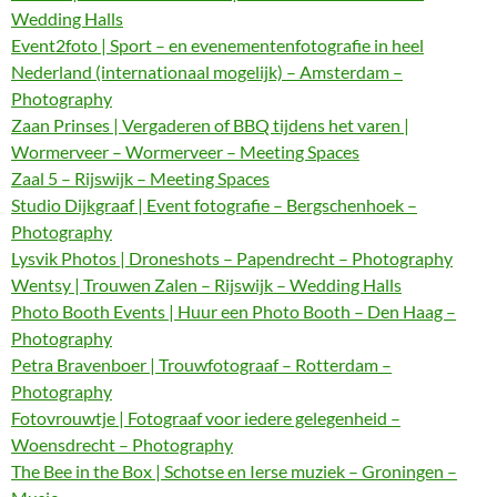
Wedding Halls
Event2foto | Sport – en evenementenfotografie in heel
Nederland (internationaal mogelijk) – Amsterdam –
Photography
Zaan Prinses | Vergaderen of BBQ tijdens het varen |
Wormerveer – Wormerveer – Meeting Spaces
Zaal 5 – Rijswijk – Meeting Spaces
Studio Dijkgraaf | Event fotografie – Bergschenhoek –
Photography
Lysvik Photos | Droneshots – Papendrecht – Photography
Wentsy | Trouwen Zalen – Rijswijk – Wedding Halls
Photo Booth Events | Huur een Photo Booth – Den Haag –
Photography
Petra Bravenboer | Trouwfotograaf – Rotterdam –
Photography
Fotovrouwtje | Fotograaf voor iedere gelegenheid –
Woensdrecht – Photography
The Bee in the Box | Schotse en Ierse muziek – Groningen –