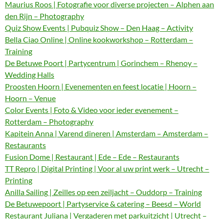
Maurius Roos | Fotografie voor diverse projecten – Alphen aan
den Rijn – Photography
Quiz Show Events | Pubquiz Show – Den Haag – Activity
Bella Ciao Online | Online kookworkshop – Rotterdam –
Training
De Betuwe Poort | Partycentrum | Gorinchem – Rhenoy –
Wedding Halls
Proosten Hoorn | Evenementen en feest locatie | Hoorn –
Hoorn – Venue
Color Events | Foto & Video voor ieder evenement –
Rotterdam – Photography
Kapitein Anna | Varend dineren | Amsterdam – Amsterdam –
Restaurants
Fusion Dome | Restaurant | Ede – Ede – Restaurants
TT Repro | Digital Printing | Voor al uw print werk – Utrecht –
Printing
Anilla Sailing | Zeilles op een zeiljacht – Ouddorp – Training
De Betuwepoort | Partyservice & catering – Beesd – World
Restaurant Juliana | Vergaderen met parkuitzicht | Utrecht –