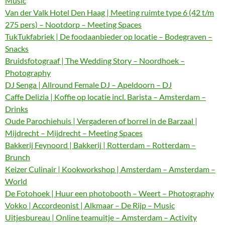
Music
Van der Valk Hotel Den Haag | Meeting ruimte type 6 (42 t/m
275 pers) – Nootdorp – Meeting Spaces
TukTukfabriek | De foodaanbieder op locatie – Bodegraven –
Snacks
Bruidsfotograaf | The Wedding Story – Noordhoek –
Photography
DJ Senga | Allround Female DJ – Apeldoorn – DJ
Caffe Delizia | Koffie op locatie incl. Barista – Amsterdam –
Drinks
Oude Parochiehuis | Vergaderen of borrel in de Barzaal |
Mijdrecht – Mijdrecht – Meeting Spaces
Bakkerij Feynoord | Bakkerij | Rotterdam – Rotterdam –
Brunch
Keizer Culinair | Kookworkshop | Amsterdam – Amsterdam –
World
De Fotohoek | Huur een photobooth – Weert – Photography
Vokko | Accordeonist | Alkmaar – De Rijp – Music
Uitjesbureau | Online teamuitje – Amsterdam – Activity