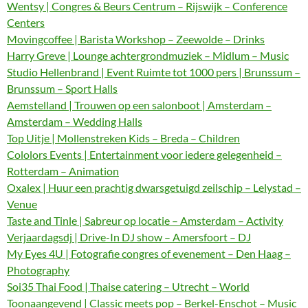
Wentsy | Congres & Beurs Centrum – Rijswijk – Conference
Centers
Movingcoffee | Barista Workshop – Zeewolde – Drinks
Harry Greve | Lounge achtergrondmuziek – Midlum – Music
Studio Hellenbrand | Event Ruimte tot 1000 pers | Brunssum –
Brunssum – Sport Halls
Aemstelland | Trouwen op een salonboot | Amsterdam –
Amsterdam – Wedding Halls
Top Uitje | Mollenstreken Kids – Breda – Children
Cololors Events | Entertainment voor iedere gelegenheid –
Rotterdam – Animation
Oxalex | Huur een prachtig dwarsgetuigd zeilschip – Lelystad –
Venue
Taste and Tinle | Sabreur op locatie – Amsterdam – Activity
Verjaardagsdj | Drive-In DJ show – Amersfoort – DJ
My Eyes 4U | Fotografie congres of evenement – Den Haag –
Photography
Soi35 Thai Food | Thaise catering – Utrecht – World
Toonaangevend | Classic meets pop – Berkel-Enschot – Music