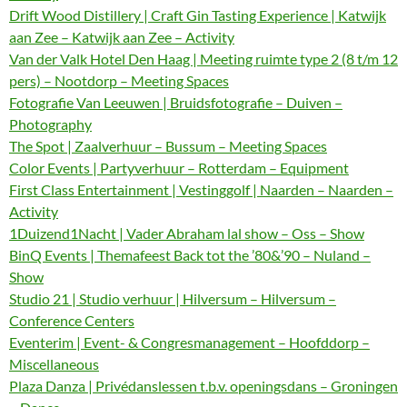
Drift Wood Distillery | Craft Gin Tasting Experience | Katwijk
aan Zee – Katwijk aan Zee – Activity
Van der Valk Hotel Den Haag | Meeting ruimte type 2 (8 t/m 12
pers) – Nootdorp – Meeting Spaces
Fotografie Van Leeuwen | Bruidsfotografie – Duiven –
Photography
The Spot | Zaalverhuur – Bussum – Meeting Spaces
Color Events | Partyverhuur – Rotterdam – Equipment
First Class Entertainment | Vestinggolf | Naarden – Naarden –
Activity
1Duizend1Nacht | Vader Abraham lal show – Oss – Show
BinQ Events | Themafeest Back tot the ’80&’90 – Nuland –
Show
Studio 21 | Studio verhuur | Hilversum – Hilversum –
Conference Centers
Eventerim | Event- & Congresmanagement – Hoofddorp –
Miscellaneous
Plaza Danza | Privédanslessen t.b.v. openingsdans – Groningen