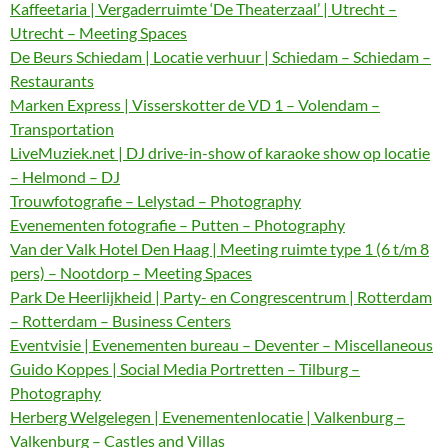
Kaffeetaria | Vergaderruimte ‘De Theaterzaal’ | Utrecht –
Utrecht – Meeting Spaces
De Beurs Schiedam | Locatie verhuur | Schiedam – Schiedam –
Restaurants
Marken Express | Visserskotter de VD 1 – Volendam –
Transportation
LiveMuziek.net | DJ drive-in-show of karaoke show op locatie
– Helmond – DJ
Trouwfotografie – Lelystad – Photography
Evenementen fotografie – Putten – Photography
Van der Valk Hotel Den Haag | Meeting ruimte type 1 (6 t/m 8
pers) – Nootdorp – Meeting Spaces
Park De Heerlijkheid | Party- en Congrescentrum | Rotterdam
– Rotterdam – Business Centers
Eventvisie | Evenementen bureau – Deventer – Miscellaneous
Guido Koppes | Social Media Portretten – Tilburg –
Photography
Herberg Welgelegen | Evenementenlocatie | Valkenburg –
Valkenburg – Castles and Villas