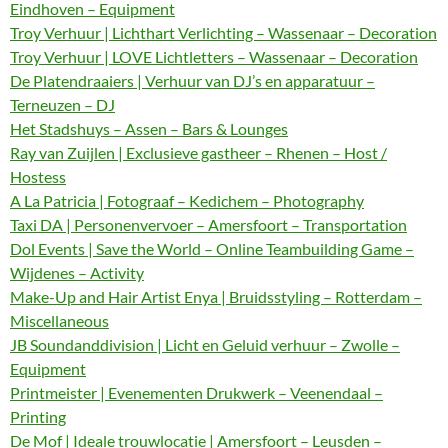
Eindhoven – Equipment
Troy Verhuur | Lichthart Verlichting – Wassenaar – Decoration
Troy Verhuur | LOVE Lichtletters – Wassenaar – Decoration
De Platendraaiers | Verhuur van DJ’s en apparatuur –
Terneuzen – DJ
Het Stadshuys – Assen – Bars & Lounges
Ray van Zuijlen | Exclusieve gastheer – Rhenen – Host /
Hostess
A La Patricia | Fotograaf – Kedichem – Photography
Taxi DA | Personenvervoer – Amersfoort – Transportation
Dol Events | Save the World – Online Teambuilding Game –
Wijdenes – Activity
Make-Up and Hair Artist Enya | Bruidsstyling – Rotterdam –
Miscellaneous
JB Soundanddivision | Licht en Geluid verhuur – Zwolle –
Equipment
Printmeister | Evenementen Drukwerk – Veenendaal –
Printing
De Mof | Ideale trouwlocatie | Amersfoort – Leusden –