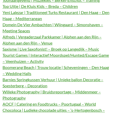
Toonaangevend | Muziekles – Berkel-Enschot – Training
Top Uitje | De Kluis Kids – Breda – Children
Yeni Lalezar | Traditioneel Turks Restaurant | Den Haag – Den
Haag – Mediterranean
Domein De Vier Ambachten | Wijngaard – Simonshaven –
Meeting Spaces
Alfreds | Vergaderzaal Parkkamer | Alphen aan den Rijn –
Alphen aan den Rijn – Venue
Saxisme | Live Saxofonist! – Broek op Langedijk – Music
Tourist Games | Interactief Moordspel/Hunted/Escape Game
– Veenhuizen – Activity
Boomerang Beach | Trouw locatie | Scheveningen – Den Haag
– Wedding Halls
Barnies Springkussen Verhuur | Unieke ballon Decoratie –
Soesterberg – Decoration
Willeke Photography | Bruidsreportage – Middenmeer –
Photography
AOCF | Catering en Foodtrucks – Poortugaal – World
Chocoloca | Ludieke chocolade uitjes – ‘s-Hertogenbosch –