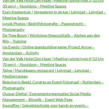
Van der Valk Hotel Den Haag | Meeting ruimte type 3 (10 t/m
30 pers) – Nootdorp – Meeting Spaces
Eva’s Keukentuin | Vergaderen in de kas | Lelystad – Lelystad –
Meeting Spaces
Lysvik Photos | Bedrijfsfotografie – Papendrecht –
Photography
De Thee Boom | Workshop theecocktails – Alphen aan den
Rijn – Training
Up Events | Online teambuilding game: Project Arrow –
Amsterdam – Activity
Van der Valk Hotel Den Haag | Meeting ruimte type 4 (12 t/m
70 pers) – Nootdorp – Meeting Spaces
Tajine | Marokkaans restaurant | Lelystad – Lelystad –
Mediterranean
Beleving in Beeld. Congres en Event Fotograaf – Rotterdam –
Photography
Quasar Digital | Evenementorganisaties Social Media
Management – Rijswijk – Event Web Page
Soundflex | Geluidstechniek voor bands en events –