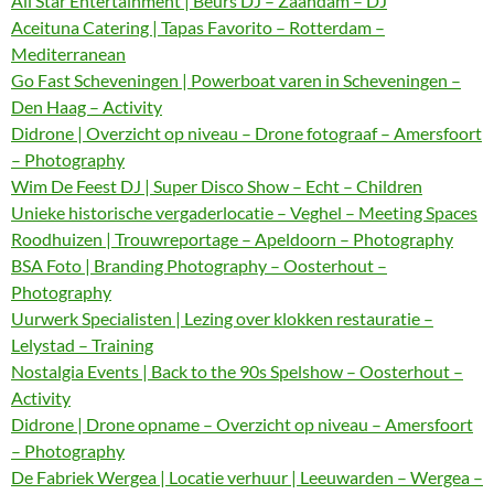
All Star Entertainment | Beurs DJ – Zaandam – DJ
Aceituna Catering | Tapas Favorito – Rotterdam –
Mediterranean
Go Fast Scheveningen | Powerboat varen in Scheveningen –
Den Haag – Activity
Didrone | Overzicht op niveau – Drone fotograaf – Amersfoort
– Photography
Wim De Feest DJ | Super Disco Show – Echt – Children
Unieke historische vergaderlocatie – Veghel – Meeting Spaces
Roodhuizen | Trouwreportage – Apeldoorn – Photography
BSA Foto | Branding Photography – Oosterhout –
Photography
Uurwerk Specialisten | Lezing over klokken restauratie –
Lelystad – Training
Nostalgia Events | Back to the 90s Spelshow – Oosterhout –
Activity
Didrone | Drone opname – Overzicht op niveau – Amersfoort
– Photography
De Fabriek Wergea | Locatie verhuur | Leeuwarden – Wergea –