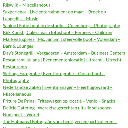
Rijswijk – Miscellaneous
Saxperience | Live entertainment op maat – Broek op
Langedijk – Music
Sabine | Fotoshoot in de studio – Culemborg – Photography
Kijk Kunst | Cake smash fotoshoot – Eerbeek – Children
Marken Express | Ms. Jan Smit sfeervolle boot – Volendam –
Bars & Lounges
Day’s Stonegrill | Vergaderen – Amsterdam – Business Centers
Restaurant Juliana | Evenementenlocatie | Utrecht – Utrecht –
Restaurants
Sietinga Fotografie | Eventfotografie – Oosterhout –
Photography
Nederlandse Zaken | Eventmanager – Heerhugowaard –
Miscellaneous
Friture De Prins | Friteswagen op locatie – Venlo – Snacks
Delicio Catering | Wereldse gerechten uit alle seizoenen –
Nunspeet – World
The Hafmans | Fotografie voor bedrijven en particulieren –