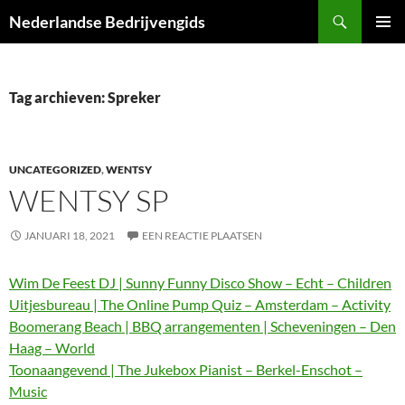
Ga
Zoeken
Nederlandse Bedrijvengids
naar
PRIMAI
de
MENU
inhoud
Tag archieven: Spreker
UNCATEGORIZED
,
WENTSY
WENTSY SP
JANUARI 18, 2021
EEN REACTIE PLAATSEN
Wim De Feest DJ | Sunny Funny Disco Show – Echt – Children
Uitjesbureau | The Online Pump Quiz – Amsterdam – Activity
Boomerang Beach | BBQ arrangementen | Scheveningen – Den
Haag – World
Toonaangevend | The Jukebox Pianist – Berkel-Enschot –
Music