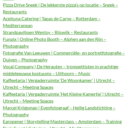
Pizza Drive Sneek | De lekkerste pizza’s op locatie – Sneek –
Restaurants
Aceituna Catering | Tapas de Carne – Rotterdam –
Mediterranean
Strandpaviljoen Wentsy – Rijswijk – Restaurants
Funpix | Online Photo Booth – Alphen aan den Rijn –
Photography
Fotografie Van Leeuwen | Commerciële- en portretfotografie –
Duiven – Photography
Vocal Company | De Herauten – trompettisten in prachtige
middeleeuwse kostuums – Uithoorn – Music
Kaffeetaria | Vergaderruimte ‘De Woonkamer’ | Utrecht –
Utrecht – Meeting Spaces
Kaffeetaria | Vergaderruimte ‘Het Kleine Kamertje’ | Utrecht –
Utrecht – Meeting Spaces
Marcel Krijgsman | Evenfotograaf – Heilig Landstichting –
Photography
Earopener | Storytelling Masterclass – Amsterdam – Training