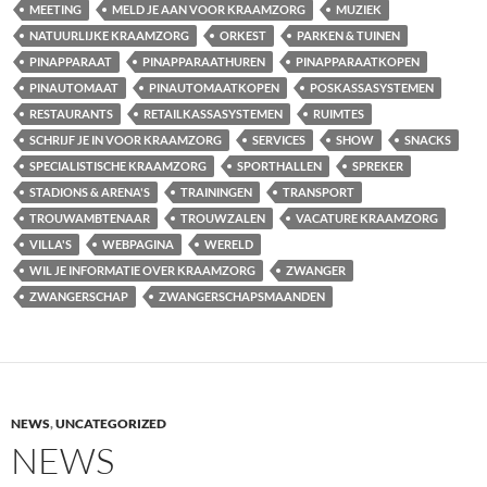
MEETING
MELD JE AAN VOOR KRAAMZORG
MUZIEK
NATUURLIJKE KRAAMZORG
ORKEST
PARKEN & TUINEN
PINAPPARAAT
PINAPPARAATHUREN
PINAPPARAATKOPEN
PINAUTOMAAT
PINAUTOMAATKOPEN
POSKASSASYSTEMEN
RESTAURANTS
RETAILKASSASYSTEMEN
RUIMTES
SCHRIJF JE IN VOOR KRAAMZORG
SERVICES
SHOW
SNACKS
SPECIALISTISCHE KRAAMZORG
SPORTHALLEN
SPREKER
STADIONS & ARENA'S
TRAININGEN
TRANSPORT
TROUWAMBTENAAR
TROUWZALEN
VACATURE KRAAMZORG
VILLA'S
WEBPAGINA
WERELD
WIL JE INFORMATIE OVER KRAAMZORG
ZWANGER
ZWANGERSCHAP
ZWANGERSCHAPSMAANDEN
NEWS
,
UNCATEGORIZED
NEWS