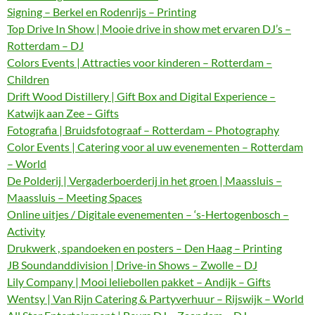
Signing – Berkel en Rodenrijs – Printing
Top Drive In Show | Mooie drive in show met ervaren DJ’s –
Rotterdam – DJ
Colors Events | Attracties voor kinderen – Rotterdam –
Children
Drift Wood Distillery | Gift Box and Digital Experience –
Katwijk aan Zee – Gifts
Fotografia | Bruidsfotograaf – Rotterdam – Photography
Color Events | Catering voor al uw evenementen – Rotterdam
– World
De Polderij | Vergaderboerderij in het groen | Maassluis –
Maassluis – Meeting Spaces
Online uitjes / Digitale evenementen – ‘s-Hertogenbosch –
Activity
Drukwerk , spandoeken en posters – Den Haag – Printing
JB Soundanddivision | Drive-in Shows – Zwolle – DJ
Lily Company | Mooi leliebollen pakket – Andijk – Gifts
Wentsy | Van Rijn Catering & Partyverhuur – Rijswijk – World