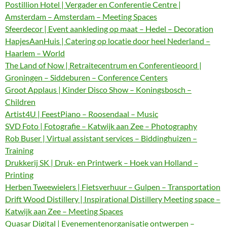
Postillion Hotel | Vergader en Conferentie Centre |
Amsterdam – Amsterdam – Meeting Spaces
Sfeerdecor | Event aankleding op maat – Hedel – Decoration
HapjesAanHuis | Catering op locatie door heel Nederland –
Haarlem – World
The Land of Now | Retraitecentrum en Conferentieoord |
Groningen – Siddeburen – Conference Centers
Groot Applaus | Kinder Disco Show – Koningsbosch –
Children
Artist4U | FeestPiano – Roosendaal – Music
SVD Foto | Fotografie – Katwijk aan Zee – Photography
Rob Buser | Virtual assistant services – Biddinghuizen –
Training
Drukkerij SK | Druk- en Printwerk – Hoek van Holland –
Printing
Herben Tweewielers | Fietsverhuur – Gulpen – Transportation
Drift Wood Distillery | Inspirational Distillery Meeting space –
Katwijk aan Zee – Meeting Spaces
Quasar Digital | Evenementenorganisatie ontwerpen –