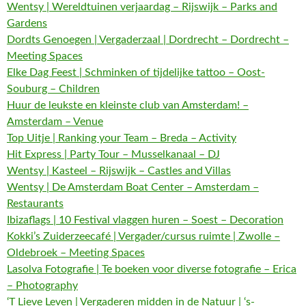
Wentsy | Wereldtuinen verjaardag – Rijswijk – Parks and
Gardens
Dordts Genoegen | Vergaderzaal | Dordrecht – Dordrecht –
Meeting Spaces
Elke Dag Feest | Schminken of tijdelijke tattoo – Oost-
Souburg – Children
Huur de leukste en kleinste club van Amsterdam! –
Amsterdam – Venue
Top Uitje | Ranking your Team – Breda – Activity
Hit Express | Party Tour – Musselkanaal – DJ
Wentsy | Kasteel – Rijswijk – Castles and Villas
Wentsy | De Amsterdam Boat Center – Amsterdam –
Restaurants
Ibizaflags | 10 Festival vlaggen huren – Soest – Decoration
Kokki’s Zuiderzeecafé | Vergader/cursus ruimte | Zwolle –
Oldebroek – Meeting Spaces
Lasolva Fotografie | Te boeken voor diverse fotografie – Erica
– Photography
‘T Lieve Leven | Vergaderen midden in de Natuur | ‘s-