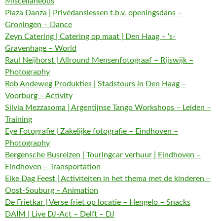
Miscellaneous
Plaza Danza | Privédanslessen t.b.v. openingsdans –
Groningen – Dance
Zeyn Catering | Catering op maat | Den Haag – ‘s-
Gravenhage – World
Raul Neijhorst | Allround Mensenfotograaf – Rijswijk –
Photography
Rob Andeweg Produkties | Stadstours in Den Haag –
Voorburg – Activity
Silvia Mezzasoma | Argentijnse Tango Workshops – Leiden –
Training
Eye Fotografie | Zakelijke fotografie – Eindhoven –
Photography
Bergensche Busreizen | Touringcar verhuur | Eindhoven –
Eindhoven – Transportation
Elke Dag Feest | Activiteiten in het thema met de kinderen –
Oost-Souburg – Animation
De Frietkar | Verse friet op locatie – Hengelo – Snacks
DAIM | Live DJ-Act – Delft – DJ