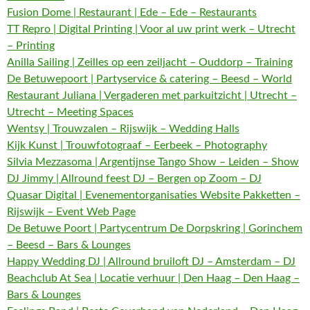
Fusion Dome | Restaurant | Ede – Ede – Restaurants
TT Repro | Digital Printing | Voor al uw print werk – Utrecht
– Printing
Anilla Sailing | Zeilles op een zeiljacht – Ouddorp – Training
De Betuwepoort | Partyservice & catering – Beesd – World
Restaurant Juliana | Vergaderen met parkuitzicht | Utrecht –
Utrecht – Meeting Spaces
Wentsy | Trouwzalen – Rijswijk – Wedding Halls
Kijk Kunst | Trouwfotograaf – Eerbeek – Photography
Silvia Mezzasoma | Argentijnse Tango Show – Leiden – Show
DJ Jimmy | Allround feest DJ – Bergen op Zoom – DJ
Quasar Digital | Evenementorganisaties Website Pakketten –
Rijswijk – Event Web Page
De Betuwe Poort | Partycentrum De Dorpskring | Gorinchem
– Beesd – Bars & Lounges
Happy Wedding DJ | Allround bruiloft DJ – Amsterdam – DJ
Beachclub At Sea | Locatie verhuur | Den Haag – Den Haag –
Bars & Lounges