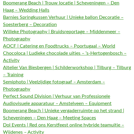
Boomerang Beach | Trouw locatie | Scheveningen – Den
Haag – Wedding Halls
Barnies Springkussen Verhuur | Unieke ballon Decoratie –
Soesterberg – Decoration
Willeke Photography | Bruidsreportage – Middenmeer –
Photography
AOCF | Catering en Foodtrucks – Poortugaal – World
Chocoloca | Ludieke chocolade uitjes – ‘s-Hertogenbosch –
Activity
Altelier Van Biesbergen | Schilderworkshop | Tilburg – Tilburg
– Training
Semiphoto | Veelzijdige fotograaf – Amsterdam –
Photography
Perfect Sound Division | Verhuur van Professionele
Audiovisuele apparatuur – Amstelveen – Equipment
Boomerang Beach | Unieke vergaderruimte op het strand |
Scheveningen – Den Haag – Meeting Spaces
Dol Events | Red ons Kerstfeest online hybride teamuitje –
Wijdenes – Activity