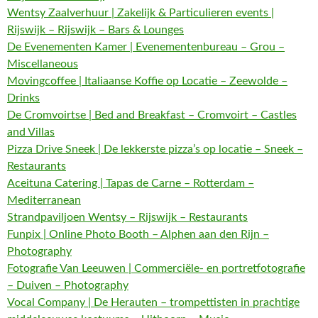
Wentsy Zaalverhuur | Zakelijk & Particulieren events |
Rijswijk – Rijswijk – Bars & Lounges
De Evenementen Kamer | Evenementenbureau – Grou –
Miscellaneous
Movingcoffee | Italiaanse Koffie op Locatie – Zeewolde –
Drinks
De Cromvoirtse | Bed and Breakfast – Cromvoirt – Castles
and Villas
Pizza Drive Sneek | De lekkerste pizza’s op locatie – Sneek –
Restaurants
Aceituna Catering | Tapas de Carne – Rotterdam –
Mediterranean
Strandpaviljoen Wentsy – Rijswijk – Restaurants
Funpix | Online Photo Booth – Alphen aan den Rijn –
Photography
Fotografie Van Leeuwen | Commerciële- en portretfotografie
– Duiven – Photography
Vocal Company | De Herauten – trompettisten in prachtige