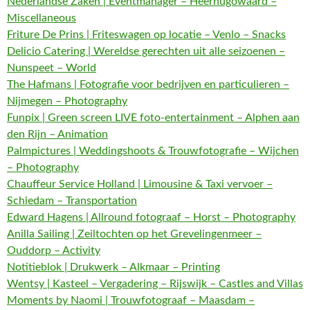
Nederlandse Zaken | Eventmanager – Heerhugowaard –
Miscellaneous
Friture De Prins | Friteswagen op locatie – Venlo – Snacks
Delicio Catering | Wereldse gerechten uit alle seizoenen –
Nunspeet – World
The Hafmans | Fotografie voor bedrijven en particulieren –
Nijmegen – Photography
Funpix | Green screen LIVE foto-entertainment – Alphen aan
den Rijn – Animation
Palmpictures | Weddingshoots & Trouwfotografie – Wijchen
– Photography
Chauffeur Service Holland | Limousine & Taxi vervoer –
Schiedam – Transportation
Edward Hagens | Allround fotograaf – Horst – Photography
Anilla Sailing | Zeiltochten op het Grevelingenmeer –
Ouddorp – Activity
Notitieblok | Drukwerk – Alkmaar – Printing
Wentsy | Kasteel – Vergadering – Rijswijk – Castles and Villas
Moments by Naomi | Trouwfotograaf – Maasdam –