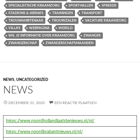
SPECIALISTISCHE KRAAMZORG
SPORTHALLEN
SPREKER
STADIONS & ARENA'S
TRAININGEN
TRANSPORT
TROUWAMBTENAAR
TROUWZALEN
VACATURE KRAAMZORG
VILLA'S
WEBPAGINA
WERELD
WIL JE INFORMATIE OVER KRAAMZORG
ZWANGER
ZWANGERSCHAP
ZWANGERSCHAPSMAANDEN
NEWS
,
UNCATEGORIZED
NEWS
DECEMBER 31, 2020
EEN REACTIE PLAATSEN
https://www.noordhollandlaatstenieuws.nl/nl/
https://www.noordbrabantnieuws.nl/nl/