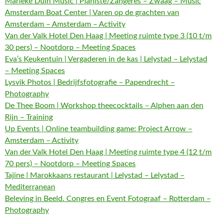
Marieke Duin Music | Pianiste/Zangeres – Zwaag – Music
Amsterdam Boat Center | Varen op de grachten van
Amsterdam – Amsterdam – Activity
Van der Valk Hotel Den Haag | Meeting ruimte type 3 (10 t/m
30 pers) – Nootdorp – Meeting Spaces
Eva’s Keukentuin | Vergaderen in de kas | Lelystad – Lelystad
– Meeting Spaces
Lysvik Photos | Bedrijfsfotografie – Papendrecht –
Photography
De Thee Boom | Workshop theecocktails – Alphen aan den
Rijn – Training
Up Events | Online teambuilding game: Project Arrow –
Amsterdam – Activity
Van der Valk Hotel Den Haag | Meeting ruimte type 4 (12 t/m
70 pers) – Nootdorp – Meeting Spaces
Tajine | Marokkaans restaurant | Lelystad – Lelystad –
Mediterranean
Beleving in Beeld. Congres en Event Fotograaf – Rotterdam –
Photography