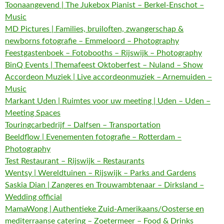
Toonaangevend | The Jukebox Pianist – Berkel-Enschot –
Music
MD Pictures | Families, bruiloften, zwangerschap &
newborns fotografie – Emmeloord – Photography
Feestgastenboek – Fotobooths – Rijswijk – Photography
BinQ Events | Themafeest Oktoberfest – Nuland – Show
Accordeon Muziek | Live accordeonmuziek – Arnemuiden –
Music
Markant Uden | Ruimtes voor uw meeting | Uden – Uden –
Meeting Spaces
Touringcarbedrijf – Dalfsen – Transportation
Beeldflow | Evenementen fotografie – Rotterdam –
Photography
Test Restaurant – Rijswijk – Restaurants
Wentsy | Wereldtuinen – Rijswijk – Parks and Gardens
Saskia Dian | Zangeres en Trouwambtenaar – Dirksland –
Wedding official
MamaWong | Authentieke Zuid-Amerikaans/Oosterse en
mediterraanse catering – Zoetermeer – Food & Drinks