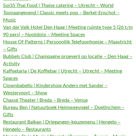
Soi35 Thai Food | Thaise catering – Utrecht – World
Toonaangevend | Classic meets pop – Berkel-Enschot –
Music
Van der Valk Hotel Den Haag | Meeting ruimte type 5 (26 t/m
90 pers) – Nootdorp – Meeting Spaces
House Of Patterns | Persoonlijk Telefoonhoesje – Maastricht
– Gifts
Bubbels Club | Champagne proeverij op locatie – Den Haag –
Activity
Kaffeetaria | De Koffiebar | Utrecht – Utrecht – Meeting
Spaces
Clownbabello | Kindershow Anders met Sander –
Westervoort – Show
Chassé Theater | Breda – Breda – Venue
Bureau Ben | Natuurboek Heimweevogel – Doetinchem –
Gifts
Restaurant Balkan | Driegangen-keuzemenu | Hengelo –
Hengelo – Restaurants