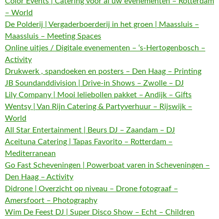
Color Events | Catering voor al uw evenementen – Rotterdam
– World
De Polderij | Vergaderboerderij in het groen | Maassluis –
Maassluis – Meeting Spaces
Online uitjes / Digitale evenementen – ‘s-Hertogenbosch –
Activity
Drukwerk , spandoeken en posters – Den Haag – Printing
JB Soundanddivision | Drive-in Shows – Zwolle – DJ
Lily Company | Mooi leliebollen pakket – Andijk – Gifts
Wentsy | Van Rijn Catering & Partyverhuur – Rijswijk –
World
All Star Entertainment | Beurs DJ – Zaandam – DJ
Aceituna Catering | Tapas Favorito – Rotterdam –
Mediterranean
Go Fast Scheveningen | Powerboat varen in Scheveningen –
Den Haag – Activity
Didrone | Overzicht op niveau – Drone fotograaf –
Amersfoort – Photography
Wim De Feest DJ | Super Disco Show – Echt – Children