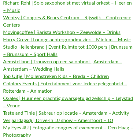
Richard Rohi | Solo saxophonist met virtual orkest – Heerlen
– Music
Wentsy | Congres & Beurs Centrum – Rijswijk – Conference
Centers
Movingcoffee | Barista Workshop – Zeewolde – Drinks
Harry Greve | Lounge achtergrondmuziek – Midlum – Music
Studio Hellenbrand | Event Ruimte tot 1000 pers | Brunssum
– Brunssum – Sport Halls
Aemstelland | Trouwen op een salonboot | Amsterdam –
Amsterdam – Wedding Halls
Top Uitje | Mollenstreken Kids – Breda – Children
Cololors Events | Entertainment voor iedere gelegenheid –
Rotterdam – Animation
Oxalex | Huur een prachtig dwarsgetuigd zeilschip – Lelystad
– Venue
Taste and Tinle | Sabreur op locatie – Amsterdam – Activity
Verjaardagsdj | Drive-In DJ show – Amersfoort – DJ
My Eyes 4U | Fotografie congres of evenement – Den Haag –
Photography