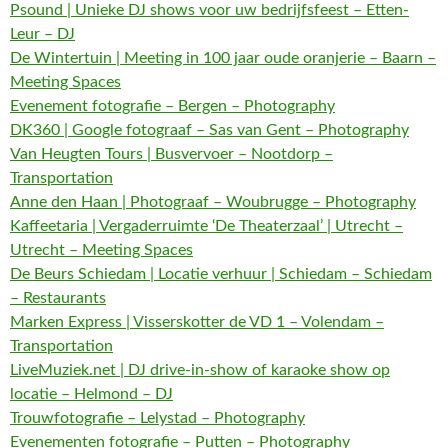
Psound | Unieke DJ shows voor uw bedrijfsfeest – Etten-
Leur – DJ
De Wintertuin | Meeting in 100 jaar oude oranjerie – Baarn –
Meeting Spaces
Evenement fotografie – Bergen – Photography
DK360 | Google fotograaf – Sas van Gent – Photography
Van Heugten Tours | Busvervoer – Nootdorp –
Transportation
Anne den Haan | Photograaf – Woubrugge – Photography
Kaffeetaria | Vergaderruimte ‘De Theaterzaal’ | Utrecht –
Utrecht – Meeting Spaces
De Beurs Schiedam | Locatie verhuur | Schiedam – Schiedam
– Restaurants
Marken Express | Visserskotter de VD 1 – Volendam –
Transportation
LiveMuziek.net | DJ drive-in-show of karaoke show op
locatie – Helmond – DJ
Trouwfotografie – Lelystad – Photography
Evenementen fotografie – Putten – Photography