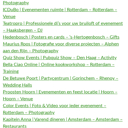
Photography
ICDuBo | Evenementen ruimte | Rotterdam – Rotterdam –
Venue
Teatropro | Professionele dj’s voor uw bruiloft of evenement
– Haaksbergen – DJ
Hedenbosch | Posters en cards – ‘s-Hertogenbosch – Gifts
Maurius Roos | Fotografie voor diverse projecten – Alphen
aan den Rijn – Photography
Quiz Show Events | Pubquiz Show – Den Haag – Activity
Bella Ciao Online | Online kookworkshop – Rotterdam –
Training
De Betuwe Poort | Partycentrum | Gorinchem – Rhenoy –
Wedding Halls
Proosten Hoorn | Evenementen en feest locatie | Hoorn –
Hoorn – Venue
Color Events | Foto & Video voor ieder evenement –
Rotterdam – Photography
Kapitein Anna | Varend dineren | Amsterdam – Amsterdam –
Restaurants