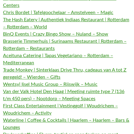
Centers
Chris Bordet | Tafelgoochelaar – Amstelveen – Magic
The Hash Eatery | Authentiek Indiaas Restaurant | Rotterdam
– Rotterdam – World
BinQ Events | Crazy Bingo Show – Nuland – Show
Brasserie Timmerhuis | Surinaams Restaurant | Rotterdam –
Rotterdam – Restaurants
Aceituna Catering | Tapas Vegetariano – Rotterdam –
Mediterranean
Trade Monkey | Sinterklaas Drive Thru, cadeaus van A tot Z
geregeld! – Wierden – Gifts
Wentsy| Ijsel Music Group – Rijswijk – Music
Van der Valk Hotel Den Haag | Meeting ruimte type 7 (136
t/m 450 pers) – Nootdorp – Meeting Spaces
First Class Entertainment | Vestinggolf | Woudrichem –
Woudrichem – Activity
Waterline | Coffee & Cocktails | Haarlem – Haarlem – Bars &
Lounges