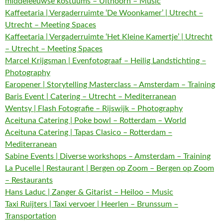
middeleeuwse kostuums – Uithoorn – Music
Kaffeetaria | Vergaderruimte ‘De Woonkamer’ | Utrecht –
Utrecht – Meeting Spaces
Kaffeetaria | Vergaderruimte ‘Het Kleine Kamertje’ | Utrecht
– Utrecht – Meeting Spaces
Marcel Krijgsman | Evenfotograaf – Heilig Landstichting –
Photography
Earopener | Storytelling Masterclass – Amsterdam – Training
Baris Event | Catering – Utrecht – Mediterranean
Wentsy | Flash Fotografie – Rijswijk – Photography
Aceituna Catering | Poke bowl – Rotterdam – World
Aceituna Catering | Tapas Clasico – Rotterdam –
Mediterranean
Sabine Events | Diverse workshops – Amsterdam – Training
La Pucelle | Restaurant | Bergen op Zoom – Bergen op Zoom
– Restaurants
Hans Laduc | Zanger & Gitarist – Heiloo – Music
Taxi Ruijters | Taxi vervoer | Heerlen – Brunssum –
Transportation