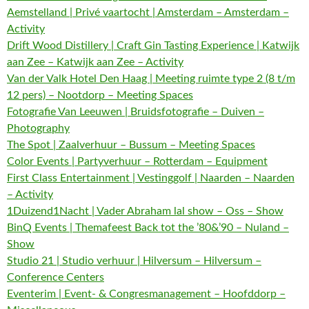
Aemstelland | Privé vaartocht | Amsterdam – Amsterdam –
Activity
Drift Wood Distillery | Craft Gin Tasting Experience | Katwijk
aan Zee – Katwijk aan Zee – Activity
Van der Valk Hotel Den Haag | Meeting ruimte type 2 (8 t/m
12 pers) – Nootdorp – Meeting Spaces
Fotografie Van Leeuwen | Bruidsfotografie – Duiven –
Photography
The Spot | Zaalverhuur – Bussum – Meeting Spaces
Color Events | Partyverhuur – Rotterdam – Equipment
First Class Entertainment | Vestinggolf | Naarden – Naarden
– Activity
1Duizend1Nacht | Vader Abraham lal show – Oss – Show
BinQ Events | Themafeest Back tot the ’80&’90 – Nuland –
Show
Studio 21 | Studio verhuur | Hilversum – Hilversum –
Conference Centers
Eventerim | Event- & Congresmanagement – Hoofddorp –