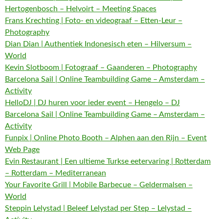
Hertogenbosch – Helvoirt – Meeting Spaces
Frans Krechting | Foto- en videograaf – Etten-Leur –
Photography
Dian Dian | Authentiek Indonesisch eten – Hilversum –
World
Kevin Slotboom | Fotograaf – Gaanderen – Photography
Barcelona Sail | Online Teambuilding Game – Amsterdam –
Activity
HelloDJ | DJ huren voor ieder event – Hengelo – DJ
Barcelona Sail | Online Teambuilding Game – Amsterdam –
Activity
Funpix | Online Photo Booth – Alphen aan den Rijn – Event
Web Page
Evin Restaurant | Een ultieme Turkse eetervaring | Rotterdam
– Rotterdam – Mediterranean
Your Favorite Grill | Mobile Barbecue – Geldermalsen –
World
Steppin Lelystad | Beleef Lelystad per Step – Lelystad –