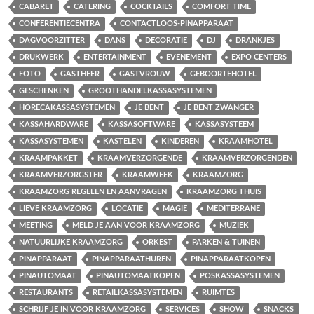
CABARET
CATERING
COCKTAILS
COMFORT TIME
CONFERENTIECENTRA
CONTACTLOOS-PINAPPARAAT
DAGVOORZITTER
DANS
DECORATIE
DJ
DRANKJES
DRUKWERK
ENTERTAINMENT
EVENEMENT
EXPO CENTERS
FOTO
GASTHEER
GASTVROUW
GEBOORTEHOTEL
GESCHENKEN
GROOTHANDELKASSASYSTEMEN
HORECAKASSASYSTEMEN
JE BENT
JE BENT ZWANGER
KASSAHARDWARE
KASSASOFTWARE
KASSASYSTEEM
KASSASYSTEMEN
KASTELEN
KINDEREN
KRAAMHOTEL
KRAAMPAKKET
KRAAMVERZORGENDE
KRAAMVERZORGENDEN
KRAAMVERZORGSTER
KRAAMWEEK
KRAAMZORG
KRAAMZORG REGELEN EN AANVRAGEN
KRAAMZORG THUIS
LIEVE KRAAMZORG
LOCATIE
MAGIE
MEDITERRANE
MEETING
MELD JE AAN VOOR KRAAMZORG
MUZIEK
NATUURLIJKE KRAAMZORG
ORKEST
PARKEN & TUINEN
PINAPPARAAT
PINAPPARAATHUREN
PINAPPARAATKOPEN
PINAUTOMAAT
PINAUTOMAATKOPEN
POSKASSASYSTEMEN
RESTAURANTS
RETAILKASSASYSTEMEN
RUIMTES
SCHRIJF JE IN VOOR KRAAMZORG
SERVICES
SHOW
SNACKS