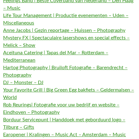
Feelings Band | Beste Coverband van Nederland – Den Haag
– Music
Life Tour Management | Productie evenementen – Uden –
Miscellaneous
Anne Jacobs | Gezin reportage – Huissen – Photography
Mystery FX | Spectaculaire lasershows en special effects –
Melick – Show
Aceituna Catering | Tapas del Mar – Rotterdam –
Mediterranean
Hartog Photography | Bruiloft Fotografie – Barendrecht –
Photography
DJ – Monster – DJ
Your Favorite Grill | Big Green Egg bakfiets – Geldermalsen –
World
Rob Reurings| Fotografie voor uw bedrijf en website –
Eindhoven – Photography
Borduur Servicepunt | Handdoek met geborduurd logo –
Tilburg – Gifts
Earopener | Kralingen – Music Act – Amsterdam – Music