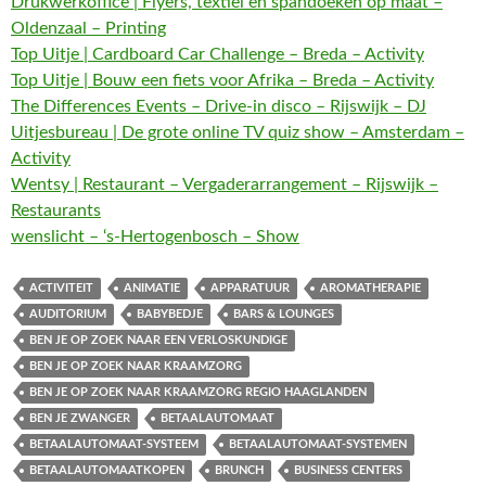
Drukwerkoffice | Flyers, textiel en spandoeken op maat –
Oldenzaal – Printing
Top Uitje | Cardboard Car Challenge – Breda – Activity
Top Uitje | Bouw een fiets voor Afrika – Breda – Activity
The Differences Events – Drive-in disco – Rijswijk – DJ
Uitjesbureau | De grote online TV quiz show – Amsterdam –
Activity
Wentsy | Restaurant – Vergaderarrangement – Rijswijk –
Restaurants
wenslicht – ‘s-Hertogenbosch – Show
ACTIVITEIT
ANIMATIE
APPARATUUR
AROMATHERAPIE
AUDITORIUM
BABYBEDJE
BARS & LOUNGES
BEN JE OP ZOEK NAAR EEN VERLOSKUNDIGE
BEN JE OP ZOEK NAAR KRAAMZORG
BEN JE OP ZOEK NAAR KRAAMZORG REGIO HAAGLANDEN
BEN JE ZWANGER
BETAALAUTOMAAT
BETAALAUTOMAAT-SYSTEEM
BETAALAUTOMAAT-SYSTEMEN
BETAALAUTOMAATKOPEN
BRUNCH
BUSINESS CENTERS