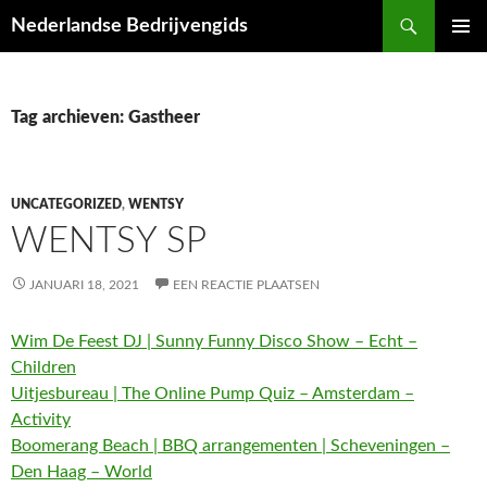
Ga
Zoeken
Nederlandse Bedrijvengids
naar
PRIMAI
de
MENU
inhoud
Tag archieven: Gastheer
UNCATEGORIZED
,
WENTSY
WENTSY SP
JANUARI 18, 2021
EEN REACTIE PLAATSEN
Wim De Feest DJ | Sunny Funny Disco Show – Echt –
Children
Uitjesbureau | The Online Pump Quiz – Amsterdam –
Activity
Boomerang Beach | BBQ arrangementen | Scheveningen –
Den Haag – World