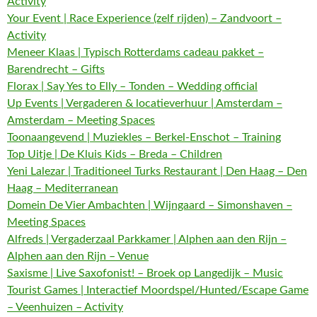
Activity
Your Event | Race Experience (zelf rijden) – Zandvoort –
Activity
Meneer Klaas | Typisch Rotterdams cadeau pakket –
Barendrecht – Gifts
Florax | Say Yes to Elly – Tonden – Wedding official
Up Events | Vergaderen & locatieverhuur | Amsterdam –
Amsterdam – Meeting Spaces
Toonaangevend | Muziekles – Berkel-Enschot – Training
Top Uitje | De Kluis Kids – Breda – Children
Yeni Lalezar | Traditioneel Turks Restaurant | Den Haag – Den
Haag – Mediterranean
Domein De Vier Ambachten | Wijngaard – Simonshaven –
Meeting Spaces
Alfreds | Vergaderzaal Parkkamer | Alphen aan den Rijn –
Alphen aan den Rijn – Venue
Saxisme | Live Saxofonist! – Broek op Langedijk – Music
Tourist Games | Interactief Moordspel/Hunted/Escape Game
– Veenhuizen – Activity