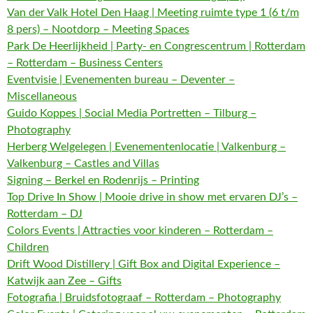
Van der Valk Hotel Den Haag | Meeting ruimte type 1 (6 t/m
8 pers) – Nootdorp – Meeting Spaces
Park De Heerlijkheid | Party- en Congrescentrum | Rotterdam
– Rotterdam – Business Centers
Eventvisie | Evenementen bureau – Deventer –
Miscellaneous
Guido Koppes | Social Media Portretten – Tilburg –
Photography
Herberg Welgelegen | Evenementenlocatie | Valkenburg –
Valkenburg – Castles and Villas
Signing – Berkel en Rodenrijs – Printing
Top Drive In Show | Mooie drive in show met ervaren DJ’s –
Rotterdam – DJ
Colors Events | Attracties voor kinderen – Rotterdam –
Children
Drift Wood Distillery | Gift Box and Digital Experience –
Katwijk aan Zee – Gifts
Fotografia | Bruidsfotograaf – Rotterdam – Photography