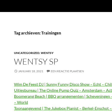
Tag archieven: Trainingen
UNCATEGORIZED
,
WENTSY
WENTSY SP
JANUARI 18, 2021
EEN REACTIE PLAATSEN
Wim De Feest DJ | Sunny Funny Disco Show – Echt – Chi
Uitjesbureau | The Online Pump Quiz – Amsterdam – Act
Boomerang Beach | BBQ arrangementen | Scheveningen 
– World
Toonaangevend | The Jukebox Pianist – Berkel-Enschot 