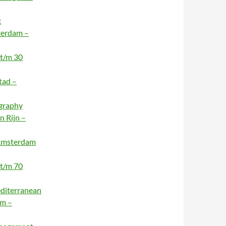
c
terdam –
 t/m 30
tad –
ography
n Rijn –
 Amsterdam
 t/m 70
editerranean
am –