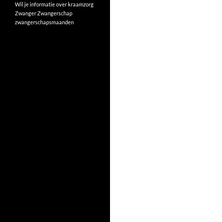
Wil je informatie over kraamzorg
Zwanger
Zwangerschap
zwangerschapsmaanden