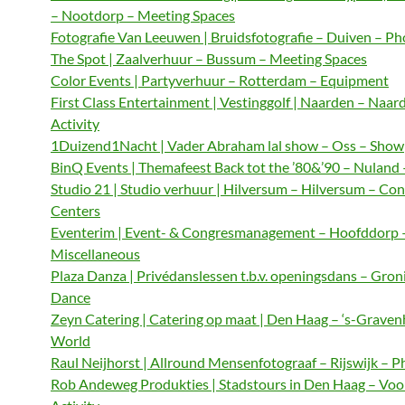
– Nootdorp – Meeting Spaces
Fotografie Van Leeuwen | Bruidsfotografie – Duiven – P
The Spot | Zaalverhuur – Bussum – Meeting Spaces
Color Events | Partyverhuur – Rotterdam – Equipment
First Class Entertainment | Vestinggolf | Naarden – Naar
Activity
1Duizend1Nacht | Vader Abraham lal show – Oss – Show
BinQ Events | Themafeest Back tot the ’80&’90 – Nuland
Studio 21 | Studio verhuur | Hilversum – Hilversum – Co
Centers
Eventerim | Event- & Congresmanagement – Hoofddorp 
Miscellaneous
Plaza Danza | Privédanslessen t.b.v. openingsdans – Gron
Dance
Zeyn Catering | Catering op maat | Den Haag – ‘s-Graven
World
Raul Neijhorst | Allround Mensenfotograaf – Rijswijk – 
Rob Andeweg Produkties | Stadstours in Den Haag – Voo