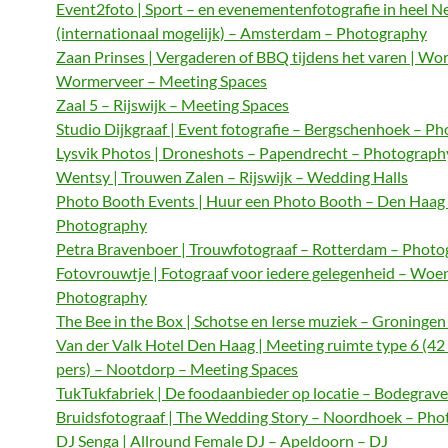
Event2foto | Sport – en evenementenfotografie in heel N
(internationaal mogelijk) – Amsterdam – Photography
Zaan Prinses | Vergaderen of BBQ tijdens het varen | Wo
Wormerveer – Meeting Spaces
Zaal 5 – Rijswijk – Meeting Spaces
Studio Dijkgraaf | Event fotografie – Bergschenhoek – P
Lysvik Photos | Droneshots – Papendrecht – Photograph
Wentsy | Trouwen Zalen – Rijswijk – Wedding Halls
Photo Booth Events | Huur een Photo Booth – Den Haag
Photography
Petra Bravenboer | Trouwfotograaf – Rotterdam – Phot
Fotovrouwtje | Fotograaf voor iedere gelegenheid – Woe
Photography
The Bee in the Box | Schotse en Ierse muziek – Groningen
Van der Valk Hotel Den Haag | Meeting ruimte type 6 (42
pers) – Nootdorp – Meeting Spaces
TukTukfabriek | De foodaanbieder op locatie – Bodegrave
Bruidsfotograaf | The Wedding Story – Noordhoek – Ph
DJ Senga | Allround Female DJ – Apeldoorn – DJ