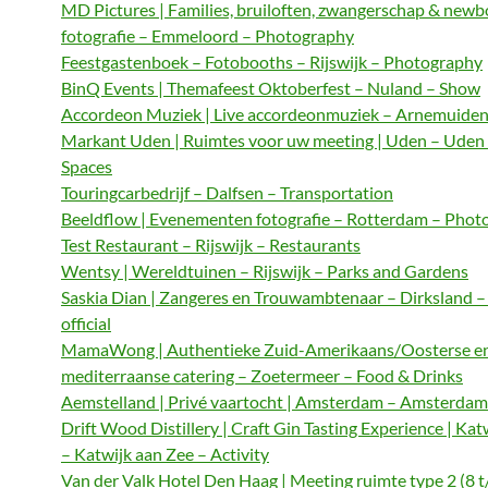
MD Pictures | Families, bruiloften, zwangerschap & newb
fotografie – Emmeloord – Photography
Feestgastenboek – Fotobooths – Rijswijk – Photography
BinQ Events | Themafeest Oktoberfest – Nuland – Show
Accordeon Muziek | Live accordeonmuziek – Arnemuiden
Markant Uden | Ruimtes voor uw meeting | Uden – Uden
Spaces
Touringcarbedrijf – Dalfsen – Transportation
Beeldflow | Evenementen fotografie – Rotterdam – Phot
Test Restaurant – Rijswijk – Restaurants
Wentsy | Wereldtuinen – Rijswijk – Parks and Gardens
Saskia Dian | Zangeres en Trouwambtenaar – Dirksland 
official
MamaWong | Authentieke Zuid-Amerikaans/Oosterse e
mediterraanse catering – Zoetermeer – Food & Drinks
Aemstelland | Privé vaartocht | Amsterdam – Amsterdam 
Drift Wood Distillery | Craft Gin Tasting Experience | Kat
– Katwijk aan Zee – Activity
Van der Valk Hotel Den Haag | Meeting ruimte type 2 (8 t