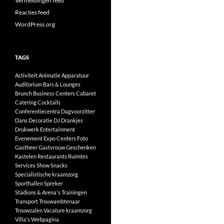
Vermeldingen feed
Reacties feed
WordPress.org
TAGS
Activiteit
Animatie
Apparatuur
Auditorium
Bars & Lounges
Brunch
Business Centers
Cabaret
Catering
Cocktails
Conferentiecentra
Dagvoorzitter
Dans
Decoratie
DJ
Drankjes
Drukwerk
Entertainment
Evenement
Expo Centers
Foto
Gastheer
Gastvrouw
Geschenken
Kastelen
Restaurants
Ruimtes
Services
Show
Snacks
Specialistische kraamzorg
Sporthallen
Spreker
Stadions & Arena's
Trainingen
Transport
Trouwambtenaar
Trouwzalen
Vacature kraamzorg
Villa's
Webpagina