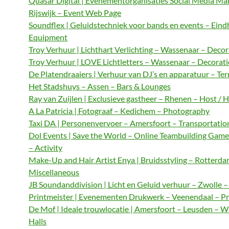
Quasar Digital | Evenementorganisaties Social Media M
Rijswijk – Event Web Page
Soundflex | Geluidstechniek voor bands en events – Ein
Equipment
Troy Verhuur | Lichthart Verlichting – Wassenaar – Decor
Troy Verhuur | LOVE Lichtletters – Wassenaar – Decorat
De Platendraaiers | Verhuur van DJ’s en apparatuur – Te
Het Stadshuys – Assen – Bars & Lounges
Ray van Zuijlen | Exclusieve gastheer – Rhenen – Host / 
A La Patricia | Fotograaf – Kedichem – Photography
Taxi DA | Personenvervoer – Amersfoort – Transportatio
Dol Events | Save the World – Online Teambuilding Gam
– Activity
Make-Up and Hair Artist Enya | Bruidsstyling – Rotterda
Miscellaneous
JB Soundanddivision | Licht en Geluid verhuur – Zwolle 
Printmeister | Evenementen Drukwerk – Veenendaal – Pr
De Mof | Ideale trouwlocatie | Amersfoort – Leusden – 
Halls