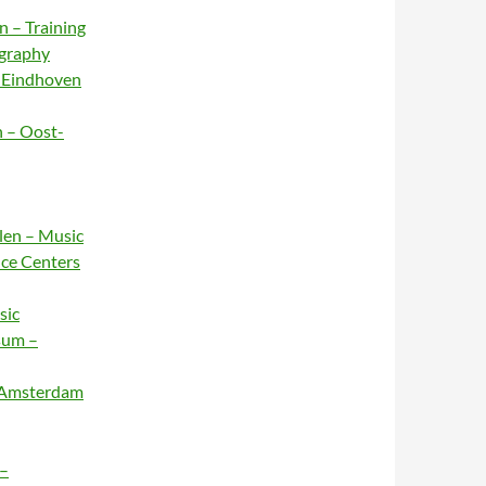
n – Training
ography
– Eindhoven
n – Oost-
rlen – Music
nce Centers
sic
sum –
– Amsterdam
 –