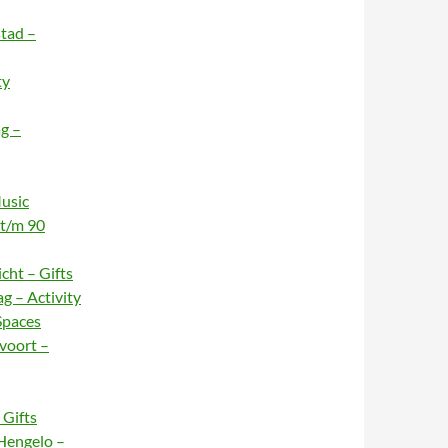
stad –
ty
g –
usic
 t/m 90
cht – Gifts
g – Activity
Spaces
voort –
Gifts
Hengelo –