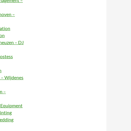
anagement –
dhoven –
ation
ion
rneuzen – DJ
Hostess
n
e – Wijdenes
m –
– Equipment
inting
Wedding