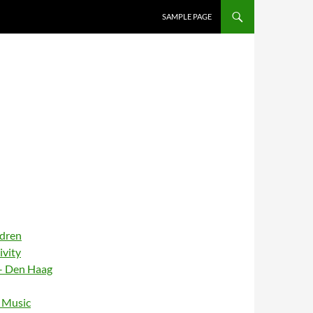
SAMPLE PAGE
ldren
ivity
– Den Haag
– Music