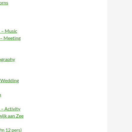
orns
 – Music
 – Meeting
ography
– Wedding
n
– Activity
wijk aan Zee
/m 12 pers)