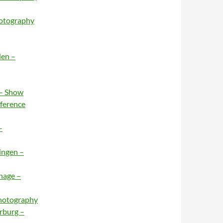
hotography
den –
 – Show
nference
–
ingen –
hage –
Photography
rburg –