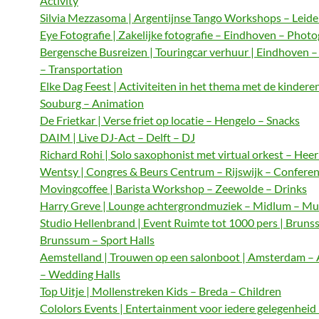
Activity
Silvia Mezzasoma | Argentijnse Tango Workshops – Leide
Eye Fotografie | Zakelijke fotografie – Eindhoven – Phot
Bergensche Busreizen | Touringcar verhuur | Eindhoven 
– Transportation
Elke Dag Feest | Activiteiten in het thema met de kindere
Souburg – Animation
De Frietkar | Verse friet op locatie – Hengelo – Snacks
DAIM | Live DJ-Act – Delft – DJ
Richard Rohi | Solo saxophonist met virtual orkest – Hee
Wentsy | Congres & Beurs Centrum – Rijswijk – Confere
Movingcoffee | Barista Workshop – Zeewolde – Drinks
Harry Greve | Lounge achtergrondmuziek – Midlum – Mu
Studio Hellenbrand | Event Ruimte tot 1000 pers | Bruns
Brunssum – Sport Halls
Aemstelland | Trouwen op een salonboot | Amsterdam 
– Wedding Halls
Top Uitje | Mollenstreken Kids – Breda – Children
Cololors Events | Entertainment voor iedere gelegenheid