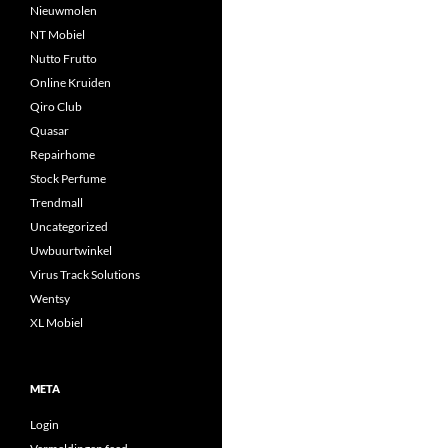
Nieuwmolen
NT Mobiel
Nutto Frutto
Online Kruiden
Qiro Club
Quasar
Repairhome
Stock Perfume
Trendmall
Uncategorized
Uwbuurtwinkel
Virus Track Solutions
Wentsy
XL Mobiel
META
Login