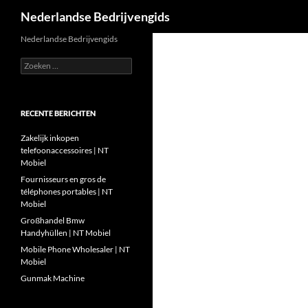
Zoeken
Nederlandse Bedrijvengids
Ga
Nederlandse Bedrijvengids
naar
Zoeken
de
naar:
inhoud
RECENTE BERICHTEN
Zakelijk inkopen
telefoonaccessoires | NT
Mobiel
Fournisseurs en gros de
téléphones portables | NT
Mobiel
Großhandel Bmw
Handyhüllen | NT Mobiel
Mobile Phone Wholesaler | NT
Mobiel
Gunmak Machine