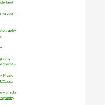
ederland
rmerveer –
hotography
y
 –
ography
nsdrecht –
 – Music
 t/m 275
n – Snacks
otography