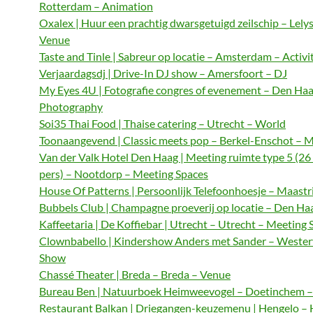
Rotterdam – Animation
Oxalex | Huur een prachtig dwarsgetuigd zeilschip – Lely
Venue
Taste and Tinle | Sabreur op locatie – Amsterdam – Activi
Verjaardagsdj | Drive-In DJ show – Amersfoort – DJ
My Eyes 4U | Fotografie congres of evenement – Den Haa
Photography
Soi35 Thai Food | Thaise catering – Utrecht – World
Toonaangevend | Classic meets pop – Berkel-Enschot – M
Van der Valk Hotel Den Haag | Meeting ruimte type 5 (26
pers) – Nootdorp – Meeting Spaces
House Of Patterns | Persoonlijk Telefoonhoesje – Maastri
Bubbels Club | Champagne proeverij op locatie – Den Haa
Kaffeetaria | De Koffiebar | Utrecht – Utrecht – Meeting 
Clownbabello | Kindershow Anders met Sander – Wester
Show
Chassé Theater | Breda – Breda – Venue
Bureau Ben | Natuurboek Heimweevogel – Doetinchem – 
Restaurant Balkan | Driegangen-keuzemenu | Hengelo – 