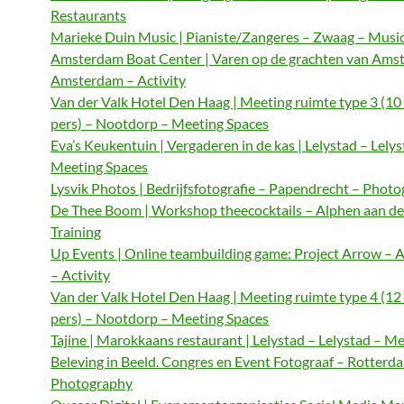
Restaurants
Marieke Duin Music | Pianiste/Zangeres – Zwaag – Musi
Amsterdam Boat Center | Varen op de grachten van Ams
Amsterdam – Activity
Van der Valk Hotel Den Haag | Meeting ruimte type 3 (10
pers) – Nootdorp – Meeting Spaces
Eva’s Keukentuin | Vergaderen in de kas | Lelystad – Lelys
Meeting Spaces
Lysvik Photos | Bedrijfsfotografie – Papendrecht – Phot
De Thee Boom | Workshop theecocktails – Alphen aan de
Training
Up Events | Online teambuilding game: Project Arrow –
– Activity
Van der Valk Hotel Den Haag | Meeting ruimte type 4 (12
pers) – Nootdorp – Meeting Spaces
Tajine | Marokkaans restaurant | Lelystad – Lelystad – M
Beleving in Beeld. Congres en Event Fotograaf – Rotterd
Photography