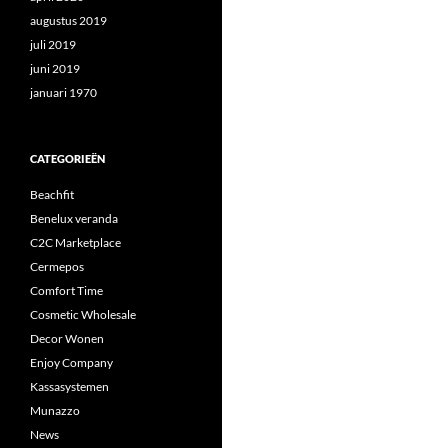
augustus 2019
juli 2019
juni 2019
januari 1970
CATEGORIEËN
Beachfit
Benelux veranda
C2C Marketplace
Cermepos
Comfort Time
Cosmetic Wholesale
Decor Wonen
Enjoy Company
Kassasystemen
Munazzo
News