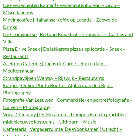
De Evenementen Kamer | Evenementenbureau – Grou –
Miscellaneous
Movingcoffee | Italiaanse Koffie op Locatie – Zeewolde –
Drinks
De Cromvoirtse | Bed and Breakfast – Cromvoirt – Castles and
Villas
Pizza Drive Sneek | De lekkerste pizza’s op locatie – Sneek –
Restaurants
Aceituna Catering | Tapas de Carne – Rotterdam –
Mediterranean
Strandpaviljoen Wentsy – Rijswijk – Restaurants
Funpix | Online Photo Booth – Alphen aan den Rijn –
Photography
Fotografie Van Leeuwen | Commerciële- en portretfotografie –
Duiven – Photography
Vocal Company | De Herauten – trompettisten in prachtige
middeleeuwse kostuums – Uithoorn – Music
Kaffeetaria | Vergaderruimte ‘De Woonkamer’ | Utrecht –