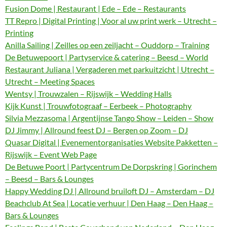
Fusion Dome | Restaurant | Ede – Ede – Restaurants
TT Repro | Digital Printing | Voor al uw print werk – Utrecht –
Printing
Anilla Sailing | Zeilles op een zeiljacht – Ouddorp – Training
De Betuwepoort | Partyservice & catering – Beesd – World
Restaurant Juliana | Vergaderen met parkuitzicht | Utrecht –
Utrecht – Meeting Spaces
Wentsy | Trouwzalen – Rijswijk – Wedding Halls
Kijk Kunst | Trouwfotograaf – Eerbeek – Photography
Silvia Mezzasoma | Argentijnse Tango Show – Leiden – Show
DJ Jimmy | Allround feest DJ – Bergen op Zoom – DJ
Quasar Digital | Evenementorganisaties Website Pakketten –
Rijswijk – Event Web Page
De Betuwe Poort | Partycentrum De Dorpskring | Gorinchem
– Beesd – Bars & Lounges
Happy Wedding DJ | Allround bruiloft DJ – Amsterdam – DJ
Beachclub At Sea | Locatie verhuur | Den Haag – Den Haag –
Bars & Lounges