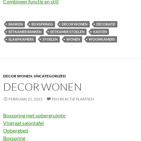
Combineer functie en stijl
BANKEN
BOXSPRINGS
DECOR WONEN
DECORATIE
EETKAMER BANKEN
EETKAMER STOELEN
KASTEN
SLAAPKAMERS
STOELEN
WONEN
WOONKAMERS
DECOR WONEN
,
UNCATEGORIZED
DECOR WONEN
FEBRUARI 21, 2023
EEN REACTIE PLAATSEN
Boxspring met opbergruimte
Visgraat salontafel
Opbergbed
Boxspring