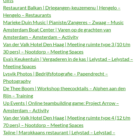
Gifts
Restaurant Balkan | Driegangen-keuzemenu | Hengelo –
Hengelo – Restaurants
Marieke Duin Music | Pianiste/Zangeres – Zwaag – Music
Amsterdam Boat Center | Varen op de grachten van
Amsterdam – Amsterdam – Activity
Van der Valk Hotel Den Haag | Meeting ruimte type 3 (10 t/m
30 pers) – Nootdorp – Meeting Spaces
Eva’s Keukentuin | Vergaderen in de kas | Lelystad – Lelystad –
Meeting Spaces
Lysvik Photos | Bedrijfsfotografie – Papendrecht –
Photography
De Thee Boom | Workshop theecocktails – Alphen aan den
Rijn – Training
Up Events | Online teambuilding game: Project Arrow –
Amsterdam – Activity
Van der Valk Hotel Den Haag | Meeting ruimte type 4 (12 t/m
70 pers) – Nootdorp – Meeting Spaces
Tajine | Marokkaans restaurant | Lelystad – Lelystad –