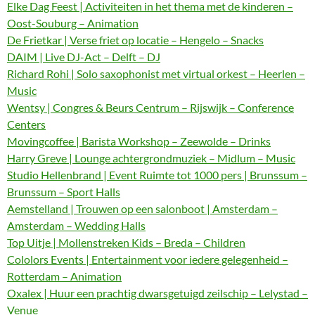
Elke Dag Feest | Activiteiten in het thema met de kinderen –
Oost-Souburg – Animation
De Frietkar | Verse friet op locatie – Hengelo – Snacks
DAIM | Live DJ-Act – Delft – DJ
Richard Rohi | Solo saxophonist met virtual orkest – Heerlen –
Music
Wentsy | Congres & Beurs Centrum – Rijswijk – Conference
Centers
Movingcoffee | Barista Workshop – Zeewolde – Drinks
Harry Greve | Lounge achtergrondmuziek – Midlum – Music
Studio Hellenbrand | Event Ruimte tot 1000 pers | Brunssum –
Brunssum – Sport Halls
Aemstelland | Trouwen op een salonboot | Amsterdam –
Amsterdam – Wedding Halls
Top Uitje | Mollenstreken Kids – Breda – Children
Cololors Events | Entertainment voor iedere gelegenheid –
Rotterdam – Animation
Oxalex | Huur een prachtig dwarsgetuigd zeilschip – Lelystad –
Venue