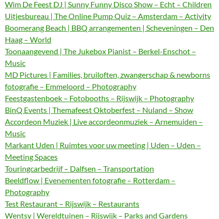
Wim De Feest DJ | Sunny Funny Disco Show – Echt – Children
Uitjesbureau | The Online Pump Quiz – Amsterdam – Activity
Boomerang Beach | BBQ arrangementen | Scheveningen – Den
Haag – World
Toonaangevend | The Jukebox Pianist – Berkel-Enschot –
Music
MD Pictures | Families, bruiloften, zwangerschap & newborns
fotografie – Emmeloord – Photography
Feestgastenboek – Fotobooths – Rijswijk – Photography
BinQ Events | Themafeest Oktoberfest – Nuland – Show
Accordeon Muziek | Live accordeonmuziek – Arnemuiden –
Music
Markant Uden | Ruimtes voor uw meeting | Uden – Uden –
Meeting Spaces
Touringcarbedrijf – Dalfsen – Transportation
Beeldflow | Evenementen fotografie – Rotterdam –
Photography
Test Restaurant – Rijswijk – Restaurants
Wentsy | Wereldtuinen – Rijswijk – Parks and Gardens