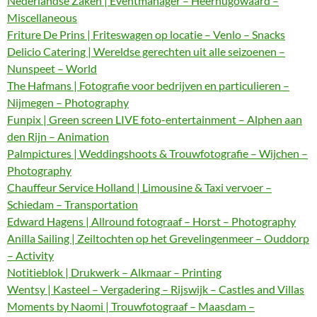
Nederlandse Zaken | Eventmanager – Heerhugowaard –
Miscellaneous
Friture De Prins | Friteswagen op locatie – Venlo – Snacks
Delicio Catering | Wereldse gerechten uit alle seizoenen –
Nunspeet – World
The Hafmans | Fotografie voor bedrijven en particulieren –
Nijmegen – Photography
Funpix | Green screen LIVE foto-entertainment – Alphen aan
den Rijn – Animation
Palmpictures | Weddingshoots & Trouwfotografie – Wijchen –
Photography
Chauffeur Service Holland | Limousine & Taxi vervoer –
Schiedam – Transportation
Edward Hagens | Allround fotograaf – Horst – Photography
Anilla Sailing | Zeiltochten op het Grevelingenmeer – Ouddorp
– Activity
Notitieblok | Drukwerk – Alkmaar – Printing
Wentsy | Kasteel – Vergadering – Rijswijk – Castles and Villas
Moments by Naomi | Trouwfotograaf – Maasdam –