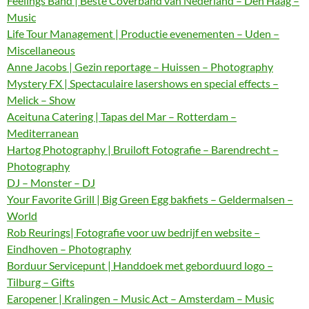
Feelings Band | Beste Coverband van Nederland – Den Haag –
Music
Life Tour Management | Productie evenementen – Uden –
Miscellaneous
Anne Jacobs | Gezin reportage – Huissen – Photography
Mystery FX | Spectaculaire lasershows en special effects –
Melick – Show
Aceituna Catering | Tapas del Mar – Rotterdam –
Mediterranean
Hartog Photography | Bruiloft Fotografie – Barendrecht –
Photography
DJ – Monster – DJ
Your Favorite Grill | Big Green Egg bakfiets – Geldermalsen –
World
Rob Reurings| Fotografie voor uw bedrijf en website –
Eindhoven – Photography
Borduur Servicepunt | Handdoek met geborduurd logo –
Tilburg – Gifts
Earopener | Kralingen – Music Act – Amsterdam – Music