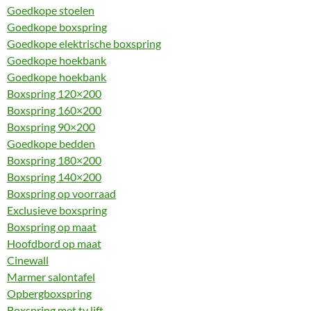
Goedkope stoelen
Goedkope boxspring
Goedkope elektrische boxspring
Goedkope hoekbank
Goedkope hoekbank
Boxspring 120×200
Boxspring 160×200
Boxspring 90×200
Goedkope bedden
Boxspring 180×200
Boxspring 140×200
Boxspring op voorraad
Exclusieve boxspring
Boxspring op maat
Hoofdbord op maat
Cinewall
Marmer salontafel
Opbergboxspring
Boxspring met tv lift