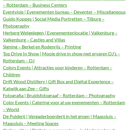
– Rotterdam – Business Centers
Eventvisie | Evenementen bureau – Deventer – Miscellaneous
Guido Koppes | Social Media Portretten – Tilburg –
Photography
Herberg Welgelegen | Evenementenlocatie | Valkenburg –
Valkenburg – Castles and Villas
Signing – Berkel en Rodenrijs – Printing
Top Drive In Show | Mooie drive in show met ervaren DJ’s –
Rotterdam – DJ
Colors Events | Attracties voor kinderen – Rotterdam –
Children
Drift Wood Distillery | Gift Box and Digital Experience –
Katwijk aan Zee – Gifts
Fotografia | Bruidsfotograaf – Rotterdam – Photography
Color Events | Catering voor al uw evenementen – Rotterdam
– World
De Polderij | Vergaderboerderij in het groen | Maassluis –
Maassluis – Meeting Spaces