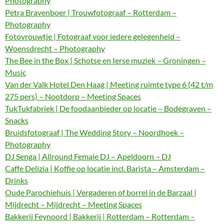
Photography
Petra Bravenboer | Trouwfotograaf – Rotterdam –
Photography
Fotovrouwtje | Fotograaf voor iedere gelegenheid –
Woensdrecht – Photography
The Bee in the Box | Schotse en Ierse muziek – Groningen –
Music
Van der Valk Hotel Den Haag | Meeting ruimte type 6 (42 t/m
275 pers) – Nootdorp – Meeting Spaces
TukTukfabriek | De foodaanbieder op locatie – Bodegraven –
Snacks
Bruidsfotograaf | The Wedding Story – Noordhoek –
Photography
DJ Senga | Allround Female DJ – Apeldoorn – DJ
Caffe Delizia | Koffie op locatie incl. Barista – Amsterdam –
Drinks
Oude Parochiehuis | Vergaderen of borrel in de Barzaal |
Mijdrecht – Mijdrecht – Meeting Spaces
Bakkerij Feynoord | Bakkerij | Rotterdam – Rotterdam –