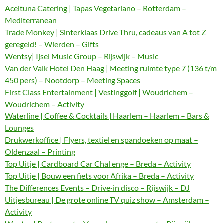
Aceituna Catering | Tapas Vegetariano – Rotterdam –
Mediterranean
Trade Monkey | Sinterklaas Drive Thru, cadeaus van A tot Z
geregeld! – Wierden – Gifts
Wentsy| Ijsel Music Group – Rijswijk – Music
Van der Valk Hotel Den Haag | Meeting ruimte type 7 (136 t/m
450 pers) – Nootdorp – Meeting Spaces
First Class Entertainment | Vestinggolf | Woudrichem –
Woudrichem – Activity
Waterline | Coffee & Cocktails | Haarlem – Haarlem – Bars &
Lounges
Drukwerkoffice | Flyers, textiel en spandoeken op maat –
Oldenzaal – Printing
Top Uitje | Cardboard Car Challenge – Breda – Activity
Top Uitje | Bouw een fiets voor Afrika – Breda – Activity
The Differences Events – Drive-in disco – Rijswijk – DJ
Uitjesbureau | De grote online TV quiz show – Amsterdam –
Activity