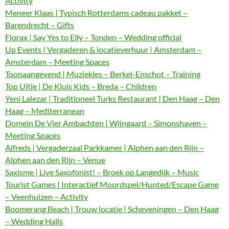
Activity
Meneer Klaas | Typisch Rotterdams cadeau pakket –
Barendrecht – Gifts
Florax | Say Yes to Elly – Tonden – Wedding official
Up Events | Vergaderen & locatieverhuur | Amsterdam –
Amsterdam – Meeting Spaces
Toonaangevend | Muziekles – Berkel-Enschot – Training
Top Uitje | De Kluis Kids – Breda – Children
Yeni Lalezar | Traditioneel Turks Restaurant | Den Haag – Den
Haag – Mediterranean
Domein De Vier Ambachten | Wijngaard – Simonshaven –
Meeting Spaces
Alfreds | Vergaderzaal Parkkamer | Alphen aan den Rijn –
Alphen aan den Rijn – Venue
Saxisme | Live Saxofonist! – Broek op Langedijk – Music
Tourist Games | Interactief Moordspel/Hunted/Escape Game
– Veenhuizen – Activity
Boomerang Beach | Trouw locatie | Scheveningen – Den Haag
– Wedding Halls