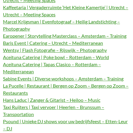
Utrecht – Meeting Spaces
Kaffeetaria | Vergaderruimte ‘Het Kleine Kamertje’ | Utrecht –
Utrecht – Meeting Spaces
Marcel Krijgsman | Evenfotograaf – Heilig Landstichting –
Photography
Earopener | Storytelling Masterclass – Amsterdam – Training
Baris Event | Catering – Utrecht – Mediterranean
Wentsy | Flash Fotografie – Rijswijk – Photography
Aceituna Catering | Poke bowl – Rotterdam – World
Aceituna Catering | Tapas Clasico – Rotterdam –
Mediterranean
Sabine Events | Diverse workshops – Amsterdam – Training
La Pucelle | Restaurant | Bergen op Zoom – Bergen op Zoom –
Restaurants
Hans Laduc | Zanger & Gitarist – Heiloo – Music
Taxi Ruijters | Taxi vervoer | Heerlen – Brunssum –
Transportation
Psound | Unieke DJ shows voor uw bedrijfsfeest – Etten-Leur
– DJ