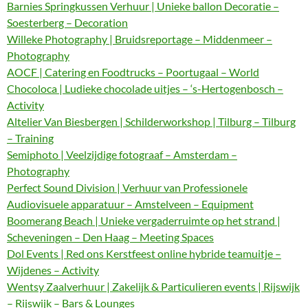
Barnies Springkussen Verhuur | Unieke ballon Decoratie –
Soesterberg – Decoration
Willeke Photography | Bruidsreportage – Middenmeer –
Photography
AOCF | Catering en Foodtrucks – Poortugaal – World
Chocoloca | Ludieke chocolade uitjes – ‘s-Hertogenbosch –
Activity
Altelier Van Biesbergen | Schilderworkshop | Tilburg – Tilburg
– Training
Semiphoto | Veelzijdige fotograaf – Amsterdam –
Photography
Perfect Sound Division | Verhuur van Professionele
Audiovisuele apparatuur – Amstelveen – Equipment
Boomerang Beach | Unieke vergaderruimte op het strand |
Scheveningen – Den Haag – Meeting Spaces
Dol Events | Red ons Kerstfeest online hybride teamuitje –
Wijdenes – Activity
Wentsy Zaalverhuur | Zakelijk & Particulieren events | Rijswijk
– Rijswijk – Bars & Lounges