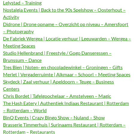
Lelystad – Training
Nostalgia Events | Back to the 90s Spelshow – Oosterhout –
Activity
Didrone | Drone opname – Overzicht op niveau – Amersfoort
– Photography
De Fabriek Wergea | Locatie verhuur | Leeuwarden – Wergea –
Meeting Spaces
Studio Hellenbrand | Freestyle / Gogo Danseressen –
Brunssum – Dance
Tres Bien | Noten- en chocoladewinkel – Groningen – Gifts
Merlet | Vergaderruimte | Alkmaar – Schoorl – Meeting Spaces
Skydeck | Zaal verhuur | Apeldoorn – Teuge – Business
Centers
Chris Bordet | Tafelgoochelaar – Amstelveen – Magic
The Hash Eatery | Authentiek Indiaas Restaurant | Rotterdam
– Rotterdam – World
BinQ Events | Crazy Bingo Show – Nuland – Show
Brasserie Timmerhuis | Surinaams Restaurant | Rotterdam –
Rotterdam – Restaurants