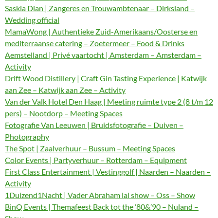
Saskia Dian | Zangeres en Trouwambtenaar – Dirksland –
Wedding official
MamaWong | Authentieke Zuid-Amerikaans/Oosterse en
mediterraanse catering – Zoetermeer – Food & Drinks
Aemstelland | Privé vaartocht | Amsterdam – Amsterdam –
Activity
Drift Wood Distillery | Craft Gin Tasting Experience | Katwijk
aan Zee – Katwijk aan Zee – Activity
Van der Valk Hotel Den Haag | Meeting ruimte type 2 (8 t/m 12
pers) – Nootdorp – Meeting Spaces
Fotografie Van Leeuwen | Bruidsfotografie – Duiven –
Photography
The Spot | Zaalverhuur – Bussum – Meeting Spaces
Color Events | Partyverhuur – Rotterdam – Equipment
First Class Entertainment | Vestinggolf | Naarden – Naarden –
Activity
1Duizend1Nacht | Vader Abraham lal show – Oss – Show
BinQ Events | Themafeest Back tot the ’80&’90 – Nuland –