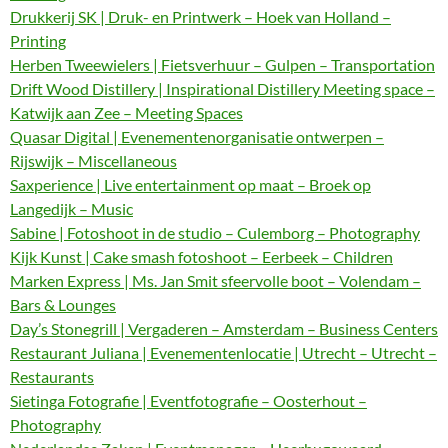
Drukkerij SK | Druk- en Printwerk – Hoek van Holland –
Printing
Herben Tweewielers | Fietsverhuur – Gulpen – Transportation
Drift Wood Distillery | Inspirational Distillery Meeting space –
Katwijk aan Zee – Meeting Spaces
Quasar Digital | Evenementenorganisatie ontwerpen –
Rijswijk – Miscellaneous
Saxperience | Live entertainment op maat – Broek op
Langedijk – Music
Sabine | Fotoshoot in de studio – Culemborg – Photography
Kijk Kunst | Cake smash fotoshoot – Eerbeek – Children
Marken Express | Ms. Jan Smit sfeervolle boot – Volendam –
Bars & Lounges
Day’s Stonegrill | Vergaderen – Amsterdam – Business Centers
Restaurant Juliana | Evenementenlocatie | Utrecht – Utrecht –
Restaurants
Sietinga Fotografie | Eventfotografie – Oosterhout –
Photography