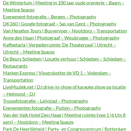
De Wintertuin | Meeting in 100 jaar oude oranjerie – Baarn –
Meeting Spaces
Evenement fotografie – Bergen – Photography
DK360 | Google fotograaf – Sas van Gent – Photography
Van Heugten Tours | Busvervoer – Nootdorp – Transportation
Anne den Haan | Photograaf – Woubrugge – Photography
Kaffeetaria | Vergaderruimte ‘De Theaterzaal’ | Utrecht –
Utrecht – Meeting Spaces
De Beurs Schiedam | Locatie verhuur | Schiedam – Schiedam –
Restaurants
Marken Express | Visserskotter de VD 1 – Volendam –
Transportation
LiveMuziek.net | DJ drive-in-show of karaoke show op locatie
– Helmond – DJ
Trouwfotografie – Lelystad – Photography
Evenementen fotografie – Putten – Photography
Van der Valk Hotel Den Haag | Meeting ruimte type 1 (6 t/m 8
pers) – Nootdorp – Meeting Spaces
Park De Heerlijkheid | Party- en Congrescentrum | Rotterdam