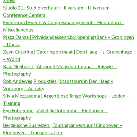
Show
Studio 21 | Studio verhuur | Hilversum – Hilversum –
Conference Centers
Eventerim | Event- & Congresmanagement – Hoofddorp –
Miscellaneous
Plaza Danza | Privédanslessen t.b.v. openingsdans – Groningen
– Dance
Zeyn Catering | Catering op maat | Den Haag – ‘s-Gravenhage
– World
Raul Neijhorst | Allround Mensenfotograaf – Rijswijk –
Photography
Rob Andeweg Produkties | Stadstours in Den Haag –
Voorburg – Activity
Silvia Mezzasoma | Argentijnse Tango Workshops – Leiden –
Training
Eye Fotografie | Zakelijke fotografie – Eindhoven –
Photography
Bergensche Busreizen | Touringcar verhuur | Eindhoven –
Eindhoven – Transportation