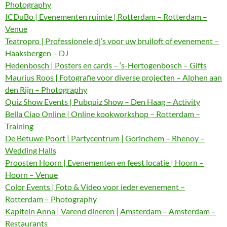
Photography
ICDuBo | Evenementen ruimte | Rotterdam – Rotterdam –
Venue
Teatropro | Professionele dj’s voor uw bruiloft of evenement –
Haaksbergen – DJ
Hedenbosch | Posters en cards – ‘s-Hertogenbosch – Gifts
Maurius Roos | Fotografie voor diverse projecten – Alphen aan
den Rijn – Photography
Quiz Show Events | Pubquiz Show – Den Haag – Activity
Bella Ciao Online | Online kookworkshop – Rotterdam –
Training
De Betuwe Poort | Partycentrum | Gorinchem – Rhenoy –
Wedding Halls
Proosten Hoorn | Evenementen en feest locatie | Hoorn –
Hoorn – Venue
Color Events | Foto & Video voor ieder evenement –
Rotterdam – Photography
Kapitein Anna | Varend dineren | Amsterdam – Amsterdam –
Restaurants