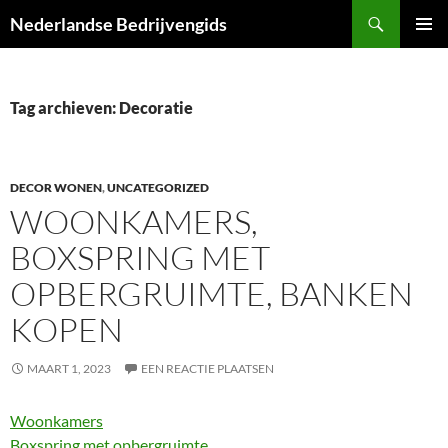
Ga
Zoeken
Nederlandse Bedrijvengids
naar
PRIMAI
de
MENU
inhoud
Tag archieven: Decoratie
DECOR WONEN
,
UNCATEGORIZED
WOONKAMERS,
BOXSPRING MET
OPBERGRUIMTE, BANKEN
KOPEN
MAART 1, 2023
EEN REACTIE PLAATSEN
Woonkamers
Boxspring met opbergruimte