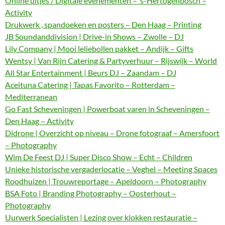
Online uitjes / Digitale evenementen – ‘s-Hertogenbosch –
Activity
Drukwerk , spandoeken en posters – Den Haag – Printing
JB Soundanddivision | Drive-in Shows – Zwolle – DJ
Lily Company | Mooi leliebollen pakket – Andijk – Gifts
Wentsy | Van Rijn Catering & Partyverhuur – Rijswijk – World
All Star Entertainment | Beurs DJ – Zaandam – DJ
Aceituna Catering | Tapas Favorito – Rotterdam –
Mediterranean
Go Fast Scheveningen | Powerboat varen in Scheveningen –
Den Haag – Activity
Didrone | Overzicht op niveau – Drone fotograaf – Amersfoort
– Photography
Wim De Feest DJ | Super Disco Show – Echt – Children
Unieke historische vergaderlocatie – Veghel – Meeting Spaces
Roodhuizen | Trouwreportage – Apeldoorn – Photography
BSA Foto | Branding Photography – Oosterhout –
Photography
Uurwerk Specialisten | Lezing over klokken restauratie –