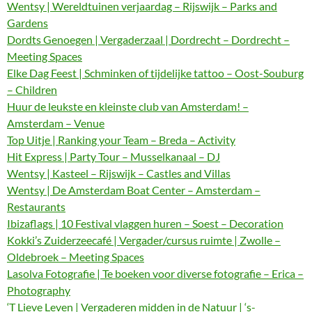
Wentsy | Wereldtuinen verjaardag – Rijswijk – Parks and
Gardens
Dordts Genoegen | Vergaderzaal | Dordrecht – Dordrecht –
Meeting Spaces
Elke Dag Feest | Schminken of tijdelijke tattoo – Oost-Souburg
– Children
Huur de leukste en kleinste club van Amsterdam! –
Amsterdam – Venue
Top Uitje | Ranking your Team – Breda – Activity
Hit Express | Party Tour – Musselkanaal – DJ
Wentsy | Kasteel – Rijswijk – Castles and Villas
Wentsy | De Amsterdam Boat Center – Amsterdam –
Restaurants
Ibizaflags | 10 Festival vlaggen huren – Soest – Decoration
Kokki’s Zuiderzeecafé | Vergader/cursus ruimte | Zwolle –
Oldebroek – Meeting Spaces
Lasolva Fotografie | Te boeken voor diverse fotografie – Erica –
Photography
‘T Lieve Leven | Vergaderen midden in de Natuur | ‘s-