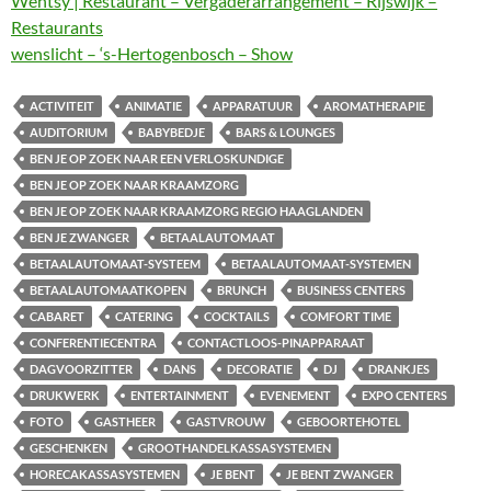
Wentsy | Restaurant – Vergaderarrangement – Rijswijk –
Restaurants
wenslicht – ‘s-Hertogenbosch – Show
ACTIVITEIT
ANIMATIE
APPARATUUR
AROMATHERAPIE
AUDITORIUM
BABYBEDJE
BARS & LOUNGES
BEN JE OP ZOEK NAAR EEN VERLOSKUNDIGE
BEN JE OP ZOEK NAAR KRAAMZORG
BEN JE OP ZOEK NAAR KRAAMZORG REGIO HAAGLANDEN
BEN JE ZWANGER
BETAALAUTOMAAT
BETAALAUTOMAAT-SYSTEEM
BETAALAUTOMAAT-SYSTEMEN
BETAALAUTOMAATKOPEN
BRUNCH
BUSINESS CENTERS
CABARET
CATERING
COCKTAILS
COMFORT TIME
CONFERENTIECENTRA
CONTACTLOOS-PINAPPARAAT
DAGVOORZITTER
DANS
DECORATIE
DJ
DRANKJES
DRUKWERK
ENTERTAINMENT
EVENEMENT
EXPO CENTERS
FOTO
GASTHEER
GASTVROUW
GEBOORTEHOTEL
GESCHENKEN
GROOTHANDELKASSASYSTEMEN
HORECAKASSASYSTEMEN
JE BENT
JE BENT ZWANGER