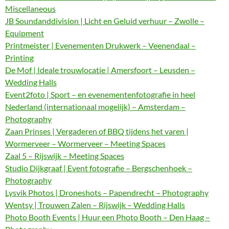
Miscellaneous
JB Soundanddivision | Licht en Geluid verhuur – Zwolle –
Equipment
Printmeister | Evenementen Drukwerk – Veenendaal –
Printing
De Mof | Ideale trouwlocatie | Amersfoort – Leusden –
Wedding Halls
Event2foto | Sport – en evenementenfotografie in heel
Nederland (internationaal mogelijk) – Amsterdam –
Photography
Zaan Prinses | Vergaderen of BBQ tijdens het varen |
Wormerveer – Wormerveer – Meeting Spaces
Zaal 5 – Rijswijk – Meeting Spaces
Studio Dijkgraaf | Event fotografie – Bergschenhoek –
Photography
Lysvik Photos | Droneshots – Papendrecht – Photography
Wentsy | Trouwen Zalen – Rijswijk – Wedding Halls
Photo Booth Events | Huur een Photo Booth – Den Haag –