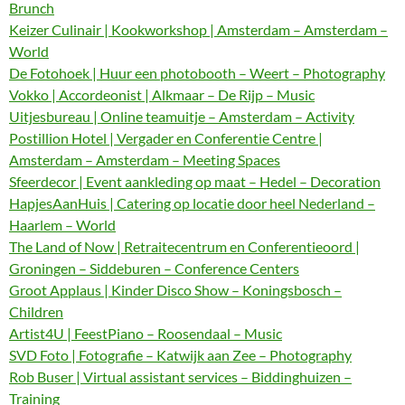
Brunch
Keizer Culinair | Kookworkshop | Amsterdam – Amsterdam –
World
De Fotohoek | Huur een photobooth – Weert – Photography
Vokko | Accordeonist | Alkmaar – De Rijp – Music
Uitjesbureau | Online teamuitje – Amsterdam – Activity
Postillion Hotel | Vergader en Conferentie Centre |
Amsterdam – Amsterdam – Meeting Spaces
Sfeerdecor | Event aankleding op maat – Hedel – Decoration
HapjesAanHuis | Catering op locatie door heel Nederland –
Haarlem – World
The Land of Now | Retraitecentrum en Conferentieoord |
Groningen – Siddeburen – Conference Centers
Groot Applaus | Kinder Disco Show – Koningsbosch –
Children
Artist4U | FeestPiano – Roosendaal – Music
SVD Foto | Fotografie – Katwijk aan Zee – Photography
Rob Buser | Virtual assistant services – Biddinghuizen –
Training