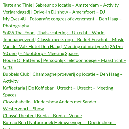
Taste and Tinle | Sabreur op locatie – Amsterdam – Activity
Verjaardagsdj | Drive-In DJ show – Amersfoort – DJ
My Eyes 4U | Fotografie congres of evenement – Den Haag –
Photography
Soi35 Thai Food | Thaise catering – Utrecht – World
Toonaangevend | Classic meets pop – Berkel-Enschot – Music
Van der Valk Hotel Den Haag | Meeting ruimte type 5 (26 t/m
90 pers) – Nootdorp – Meeting Spaces
House Of Patterns | Persoonlijk Telefoonhoesje – Maastricht –
Gifts
Bubbels Club | Champagne proeverij op locatie – Den Haag –
Activity
Kaffeetaria | De Koffiebar | Utrecht – Utrecht – Meeting
Spaces
Clownbabello | Kindershow Anders met Sander –
Westervoort – Show
Chassé Theater | Breda – Breda – Venue
Bureau Ben | Natuurboek Heimweevogel – Doetinchem –