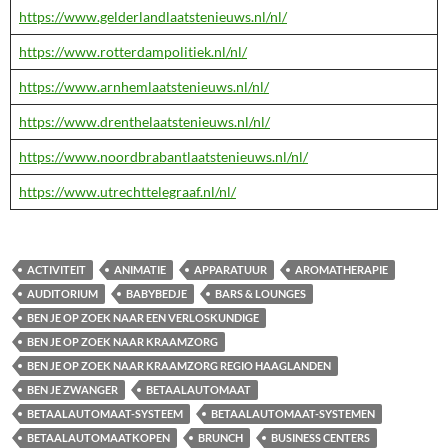
https://www.gelderlandlaatstenieuws.nl/nl/
https://www.rotterdampolitiek.nl/nl/
https://www.arnhemlaatstenieuws.nl/nl/
https://www.drenthelaatstenieuws.nl/nl/
https://www.noordbrabantlaatstenieuws.nl/nl/
https://www.utrechttelegraaf.nl/nl/
ACTIVITEIT
ANIMATIE
APPARATUUR
AROMATHERAPIE
AUDITORIUM
BABYBEDJE
BARS & LOUNGES
BEN JE OP ZOEK NAAR EEN VERLOSKUNDIGE
BEN JE OP ZOEK NAAR KRAAMZORG
BEN JE OP ZOEK NAAR KRAAMZORG REGIO HAAGLANDEN
BEN JE ZWANGER
BETAALAUTOMAAT
BETAALAUTOMAAT-SYSTEEM
BETAALAUTOMAAT-SYSTEMEN
BETAALAUTOMAATKOPEN
BRUNCH
BUSINESS CENTERS