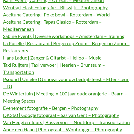
Baris Event | Catering – Utrecht – Mediterranean
Wentsy | Flash Fotografie – Rijswijk – Photography
Aceituna Catering | Poke bowl – Rotterdam – World
Aceituna Catering | Tapas Clasico – Rotterdam –
Mediterranean
Sabine Events | Diverse workshops – Amsterdam – Training
La Pucelle | Restaurant | Bergen op Zoom – Bergen op Zoom –
Restaurants
Hans Laduc | Zanger & Gitarist – Heiloo – Music
Taxi Ruijters | Taxi vervoer | Heerlen – Brunssum –
Transportation
Psound | Unieke DJ shows voor uw bedrijfsfeest – Etten-Leur
– DJ
De Wintertuin | Meeting in 100 jaar oude oranjerie – Baarn –
Meeting Spaces
Evenement fotografie – Bergen – Photography
DK360 | Google fotograaf – Sas van Gent – Photography
Van Heugten Tours | Busvervoer – Nootdorp – Transportation
Anne den Haan | Photograaf – Woubrugge – Photography