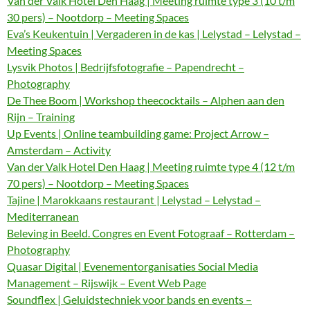
Van der Valk Hotel Den Haag | Meeting ruimte type 3 (10 t/m
30 pers) – Nootdorp – Meeting Spaces
Eva’s Keukentuin | Vergaderen in de kas | Lelystad – Lelystad –
Meeting Spaces
Lysvik Photos | Bedrijfsfotografie – Papendrecht –
Photography
De Thee Boom | Workshop theecocktails – Alphen aan den
Rijn – Training
Up Events | Online teambuilding game: Project Arrow –
Amsterdam – Activity
Van der Valk Hotel Den Haag | Meeting ruimte type 4 (12 t/m
70 pers) – Nootdorp – Meeting Spaces
Tajine | Marokkaans restaurant | Lelystad – Lelystad –
Mediterranean
Beleving in Beeld. Congres en Event Fotograaf – Rotterdam –
Photography
Quasar Digital | Evenementorganisaties Social Media
Management – Rijswijk – Event Web Page
Soundflex | Geluidstechniek voor bands en events –