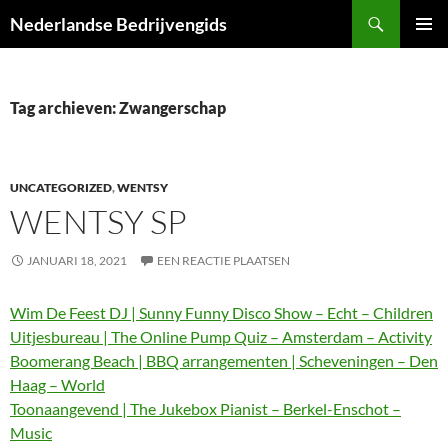
Ga
Zoeken
Nederlandse Bedrijvengids
naar
PRIMAI
de
MENU
inhoud
Tag archieven: Zwangerschap
UNCATEGORIZED
,
WENTSY
WENTSY SP
JANUARI 18, 2021
EEN REACTIE PLAATSEN
Wim De Feest DJ | Sunny Funny Disco Show – Echt – Children
Uitjesbureau | The Online Pump Quiz – Amsterdam – Activity
Boomerang Beach | BBQ arrangementen | Scheveningen – Den
Haag – World
Toonaangevend | The Jukebox Pianist – Berkel-Enschot –
Music