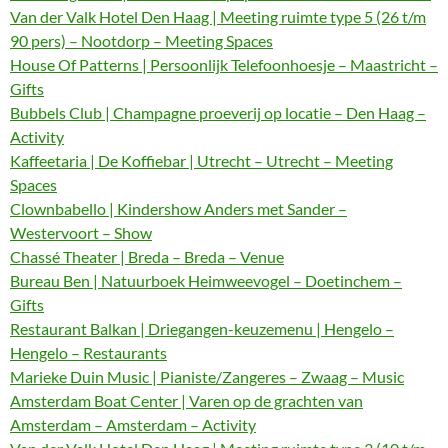
Van der Valk Hotel Den Haag | Meeting ruimte type 5 (26 t/m
90 pers) – Nootdorp – Meeting Spaces
House Of Patterns | Persoonlijk Telefoonhoesje – Maastricht –
Gifts
Bubbels Club | Champagne proeverij op locatie – Den Haag –
Activity
Kaffeetaria | De Koffiebar | Utrecht – Utrecht – Meeting
Spaces
Clownbabello | Kindershow Anders met Sander –
Westervoort – Show
Chassé Theater | Breda – Breda – Venue
Bureau Ben | Natuurboek Heimweevogel – Doetinchem –
Gifts
Restaurant Balkan | Driegangen-keuzemenu | Hengelo –
Hengelo – Restaurants
Marieke Duin Music | Pianiste/Zangeres – Zwaag – Music
Amsterdam Boat Center | Varen op de grachten van
Amsterdam – Amsterdam – Activity