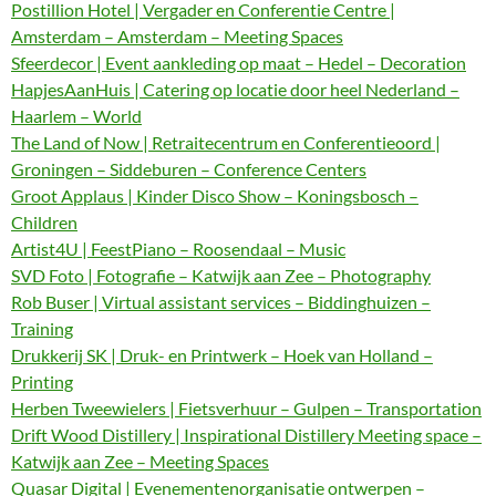
Postillion Hotel | Vergader en Conferentie Centre |
Amsterdam – Amsterdam – Meeting Spaces
Sfeerdecor | Event aankleding op maat – Hedel – Decoration
HapjesAanHuis | Catering op locatie door heel Nederland –
Haarlem – World
The Land of Now | Retraitecentrum en Conferentieoord |
Groningen – Siddeburen – Conference Centers
Groot Applaus | Kinder Disco Show – Koningsbosch –
Children
Artist4U | FeestPiano – Roosendaal – Music
SVD Foto | Fotografie – Katwijk aan Zee – Photography
Rob Buser | Virtual assistant services – Biddinghuizen –
Training
Drukkerij SK | Druk- en Printwerk – Hoek van Holland –
Printing
Herben Tweewielers | Fietsverhuur – Gulpen – Transportation
Drift Wood Distillery | Inspirational Distillery Meeting space –
Katwijk aan Zee – Meeting Spaces
Quasar Digital | Evenementenorganisatie ontwerpen –