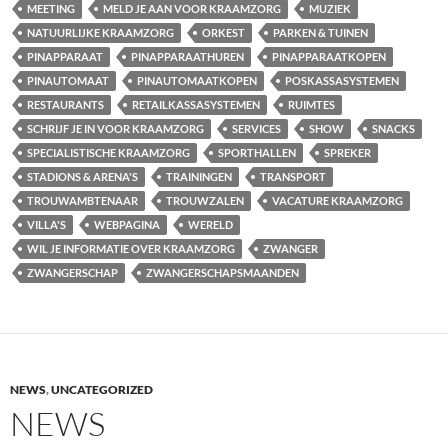
MEETING
MELD JE AAN VOOR KRAAMZORG
MUZIEK
NATUURLIJKE KRAAMZORG
ORKEST
PARKEN & TUINEN
PINAPPARAAT
PINAPPARAATHUREN
PINAPPARAATKOPEN
PINAUTOMAAT
PINAUTOMAATKOPEN
POSKASSASYSTEMEN
RESTAURANTS
RETAILKASSASYSTEMEN
RUIMTES
SCHRIJF JE IN VOOR KRAAMZORG
SERVICES
SHOW
SNACKS
SPECIALISTISCHE KRAAMZORG
SPORTHALLEN
SPREKER
STADIONS & ARENA'S
TRAININGEN
TRANSPORT
TROUWAMBTENAAR
TROUWZALEN
VACATURE KRAAMZORG
VILLA'S
WEBPAGINA
WERELD
WIL JE INFORMATIE OVER KRAAMZORG
ZWANGER
ZWANGERSCHAP
ZWANGERSCHAPSMAANDEN
NEWS
,
UNCATEGORIZED
NEWS