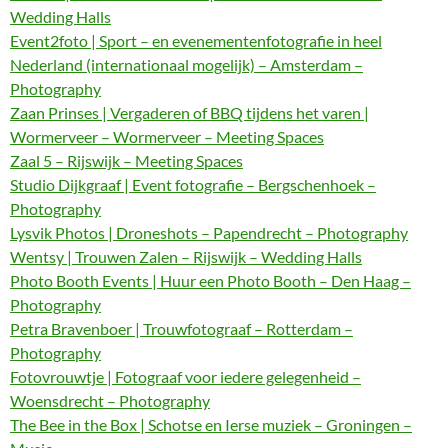
Wedding Halls
Event2foto | Sport – en evenementenfotografie in heel
Nederland (internationaal mogelijk) – Amsterdam –
Photography
Zaan Prinses | Vergaderen of BBQ tijdens het varen |
Wormerveer – Wormerveer – Meeting Spaces
Zaal 5 – Rijswijk – Meeting Spaces
Studio Dijkgraaf | Event fotografie – Bergschenhoek –
Photography
Lysvik Photos | Droneshots – Papendrecht – Photography
Wentsy | Trouwen Zalen – Rijswijk – Wedding Halls
Photo Booth Events | Huur een Photo Booth – Den Haag –
Photography
Petra Bravenboer | Trouwfotograaf – Rotterdam –
Photography
Fotovrouwtje | Fotograaf voor iedere gelegenheid –
Woensdrecht – Photography
The Bee in the Box | Schotse en Ierse muziek – Groningen –