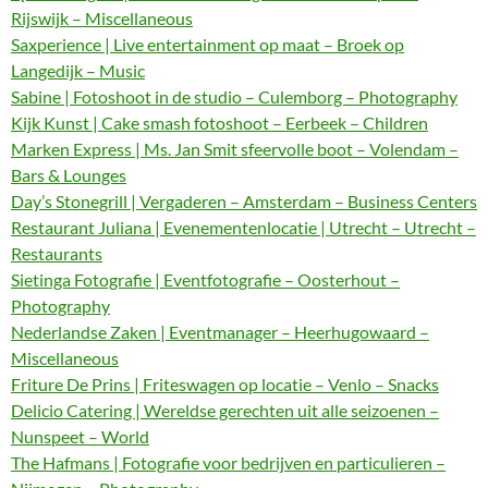
Rijswijk – Miscellaneous
Saxperience | Live entertainment op maat – Broek op
Langedijk – Music
Sabine | Fotoshoot in de studio – Culemborg – Photography
Kijk Kunst | Cake smash fotoshoot – Eerbeek – Children
Marken Express | Ms. Jan Smit sfeervolle boot – Volendam –
Bars & Lounges
Day’s Stonegrill | Vergaderen – Amsterdam – Business Centers
Restaurant Juliana | Evenementenlocatie | Utrecht – Utrecht –
Restaurants
Sietinga Fotografie | Eventfotografie – Oosterhout –
Photography
Nederlandse Zaken | Eventmanager – Heerhugowaard –
Miscellaneous
Friture De Prins | Friteswagen op locatie – Venlo – Snacks
Delicio Catering | Wereldse gerechten uit alle seizoenen –
Nunspeet – World
The Hafmans | Fotografie voor bedrijven en particulieren –