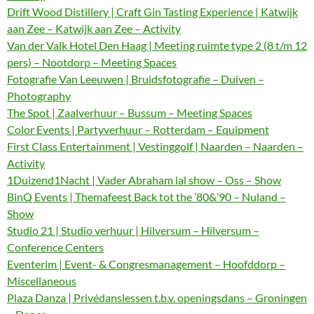
Drift Wood Distillery | Craft Gin Tasting Experience | Katwijk
aan Zee – Katwijk aan Zee – Activity
Van der Valk Hotel Den Haag | Meeting ruimte type 2 (8 t/m 12
pers) – Nootdorp – Meeting Spaces
Fotografie Van Leeuwen | Bruidsfotografie – Duiven –
Photography
The Spot | Zaalverhuur – Bussum – Meeting Spaces
Color Events | Partyverhuur – Rotterdam – Equipment
First Class Entertainment | Vestinggolf | Naarden – Naarden –
Activity
1Duizend1Nacht | Vader Abraham lal show – Oss – Show
BinQ Events | Themafeest Back tot the ’80&’90 – Nuland –
Show
Studio 21 | Studio verhuur | Hilversum – Hilversum –
Conference Centers
Eventerim | Event- & Congresmanagement – Hoofddorp –
Miscellaneous
Plaza Danza | Privédanslessen t.b.v. openingsdans – Groningen