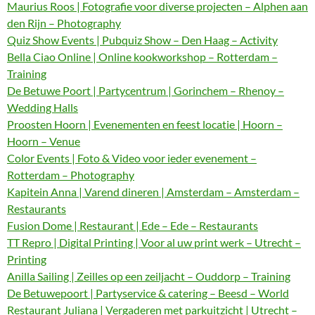
Maurius Roos | Fotografie voor diverse projecten – Alphen aan
den Rijn – Photography
Quiz Show Events | Pubquiz Show – Den Haag – Activity
Bella Ciao Online | Online kookworkshop – Rotterdam –
Training
De Betuwe Poort | Partycentrum | Gorinchem – Rhenoy –
Wedding Halls
Proosten Hoorn | Evenementen en feest locatie | Hoorn –
Hoorn – Venue
Color Events | Foto & Video voor ieder evenement –
Rotterdam – Photography
Kapitein Anna | Varend dineren | Amsterdam – Amsterdam –
Restaurants
Fusion Dome | Restaurant | Ede – Ede – Restaurants
TT Repro | Digital Printing | Voor al uw print werk – Utrecht –
Printing
Anilla Sailing | Zeilles op een zeiljacht – Ouddorp – Training
De Betuwepoort | Partyservice & catering – Beesd – World
Restaurant Juliana | Vergaderen met parkuitzicht | Utrecht –