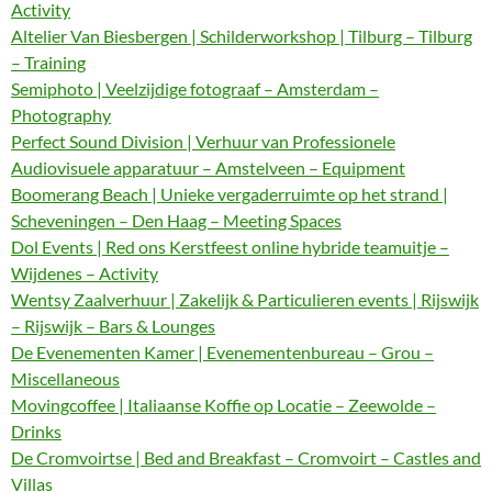
Activity
Altelier Van Biesbergen | Schilderworkshop | Tilburg – Tilburg
– Training
Semiphoto | Veelzijdige fotograaf – Amsterdam –
Photography
Perfect Sound Division | Verhuur van Professionele
Audiovisuele apparatuur – Amstelveen – Equipment
Boomerang Beach | Unieke vergaderruimte op het strand |
Scheveningen – Den Haag – Meeting Spaces
Dol Events | Red ons Kerstfeest online hybride teamuitje –
Wijdenes – Activity
Wentsy Zaalverhuur | Zakelijk & Particulieren events | Rijswijk
– Rijswijk – Bars & Lounges
De Evenementen Kamer | Evenementenbureau – Grou –
Miscellaneous
Movingcoffee | Italiaanse Koffie op Locatie – Zeewolde –
Drinks
De Cromvoirtse | Bed and Breakfast – Cromvoirt – Castles and
Villas