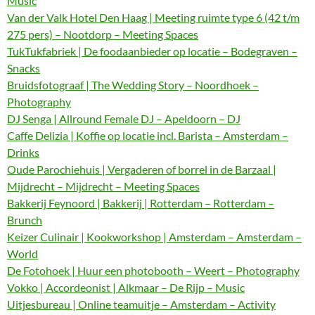
Music
Van der Valk Hotel Den Haag | Meeting ruimte type 6 (42 t/m
275 pers) – Nootdorp – Meeting Spaces
TukTukfabriek | De foodaanbieder op locatie – Bodegraven –
Snacks
Bruidsfotograaf | The Wedding Story – Noordhoek –
Photography
DJ Senga | Allround Female DJ – Apeldoorn – DJ
Caffe Delizia | Koffie op locatie incl. Barista – Amsterdam –
Drinks
Oude Parochiehuis | Vergaderen of borrel in de Barzaal |
Mijdrecht – Mijdrecht – Meeting Spaces
Bakkerij Feynoord | Bakkerij | Rotterdam – Rotterdam –
Brunch
Keizer Culinair | Kookworkshop | Amsterdam – Amsterdam –
World
De Fotohoek | Huur een photobooth – Weert – Photography
Vokko | Accordeonist | Alkmaar – De Rijp – Music
Uitjesbureau | Online teamuitje – Amsterdam – Activity