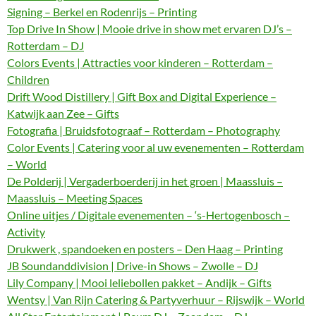
Signing – Berkel en Rodenrijs – Printing
Top Drive In Show | Mooie drive in show met ervaren DJ’s –
Rotterdam – DJ
Colors Events | Attracties voor kinderen – Rotterdam –
Children
Drift Wood Distillery | Gift Box and Digital Experience –
Katwijk aan Zee – Gifts
Fotografia | Bruidsfotograaf – Rotterdam – Photography
Color Events | Catering voor al uw evenementen – Rotterdam
– World
De Polderij | Vergaderboerderij in het groen | Maassluis –
Maassluis – Meeting Spaces
Online uitjes / Digitale evenementen – ‘s-Hertogenbosch –
Activity
Drukwerk , spandoeken en posters – Den Haag – Printing
JB Soundanddivision | Drive-in Shows – Zwolle – DJ
Lily Company | Mooi leliebollen pakket – Andijk – Gifts
Wentsy | Van Rijn Catering & Partyverhuur – Rijswijk – World