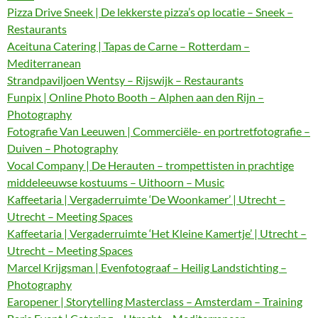
Pizza Drive Sneek | De lekkerste pizza’s op locatie – Sneek –
Restaurants
Aceituna Catering | Tapas de Carne – Rotterdam –
Mediterranean
Strandpaviljoen Wentsy – Rijswijk – Restaurants
Funpix | Online Photo Booth – Alphen aan den Rijn –
Photography
Fotografie Van Leeuwen | Commerciële- en portretfotografie –
Duiven – Photography
Vocal Company | De Herauten – trompettisten in prachtige
middeleeuwse kostuums – Uithoorn – Music
Kaffeetaria | Vergaderruimte ‘De Woonkamer’ | Utrecht –
Utrecht – Meeting Spaces
Kaffeetaria | Vergaderruimte ‘Het Kleine Kamertje’ | Utrecht –
Utrecht – Meeting Spaces
Marcel Krijgsman | Evenfotograaf – Heilig Landstichting –
Photography
Earopener | Storytelling Masterclass – Amsterdam – Training