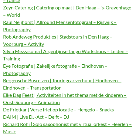
– Dance
Zeyn Catering | Catering op maat | Den Haag – ‘s-Gravenhage
– World
Raul Neijhorst | Allround Mensenfotograaf – Rijswijk –
Photography
Rob Andeweg Produkties | Stadstours in Den Haag –
Voorburg – Activity
Silvia Mezzasoma | Argentijnse Tango Workshops – Leiden –
Training
Eye Fotografie | Zakelijke fotografie – Eindhoven –
Photography
Bergensche Busreizen | Touringcar verhuur | Eindhoven –
Eindhoven – Transportation
Elke Dag Feest | Activiteiten in het thema met de kinderen –
Oost-Souburg – Animation
De Frietkar | Verse friet op locatie – Hengelo – Snacks
DAIM | Live DJ-Act – Delft – DJ
Richard Rohi | Solo saxophonist met virtual orkest – Heerlen –
Music