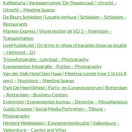
Kaffeetaria | Vergaderruimte ‘De Theaterzaal’ | Utrecht –
Utrecht – Meeting Spaces
De Beurs Schiedam | Locatie verhuur | Schiedam – Schiedam –
Restaurants
Marken Express | Visserskotter de VD 1 – Volendam –
Transportation
LiveMuziek.net | DJ drive-in-show of karaoke show op locatie
– Helmond – DJ
Trouwfotografie – Lelystad – Photography
Evenementen fotografie – Putten – Photography
Van der Valk Hotel Den Haag | Meeting ruimte type 1 (6 t/m 8
pers) – Nootdorp – Meeting Spaces
Park De Heerlijkheid | Party- en Congrescentrum | Rotterdam
– Rotterdam – Business Centers
Eventvisie | Evenementen bureau – Deventer – Miscellaneous
Guido Koppes | Social Media Portretten – Tilburg –
Photography
Herberg Welgelegen | Evenementenlocatie | Valkenburg –
Valkenburg – Castles and Villas