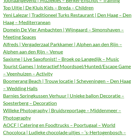
Toonaangevend | Muziekles – Berkel-Enschot – Training
Top Uitje | De Kluis Kids – Breda – Children
Yeni Lalezar | Traditioneel Turks Restaurant | Den Haag – Den
Haag – Mediterranean
Domein De Vier Ambachten | Wijngaard – Simonshaven –
Meeting Spaces
Alfreds | Vergaderzaal Parkkamer | Alphen aan den Rijn –
Alphen aan den Rijn – Venue
Saxisme | Live Saxofonist! – Broek op Langedijk – Music
Tourist Games | Interactief Moordspel/Hunted/Escape Game
– Veenhuizen – Activity
Boomerang Beach | Trouw locatie | Scheveningen – Den Haag
– Wedding Halls
Barnies Springkussen Verhuur | Unieke ballon Decoratie –
Soesterberg – Decoration
Willeke Photography | Bruidsreportage – Middenmeer –
Photography
AOCF | Catering en Foodtrucks – Poortugaal – World
Chocoloca | Ludieke chocolade uitjes – ‘s-Hertogenbosch –