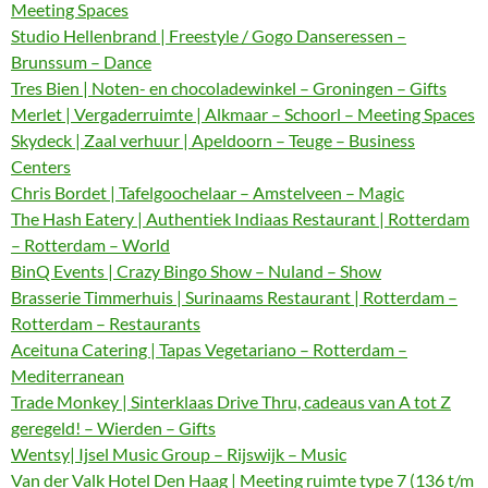
Meeting Spaces
Studio Hellenbrand | Freestyle / Gogo Danseressen –
Brunssum – Dance
Tres Bien | Noten- en chocoladewinkel – Groningen – Gifts
Merlet | Vergaderruimte | Alkmaar – Schoorl – Meeting Spaces
Skydeck | Zaal verhuur | Apeldoorn – Teuge – Business
Centers
Chris Bordet | Tafelgoochelaar – Amstelveen – Magic
The Hash Eatery | Authentiek Indiaas Restaurant | Rotterdam
– Rotterdam – World
BinQ Events | Crazy Bingo Show – Nuland – Show
Brasserie Timmerhuis | Surinaams Restaurant | Rotterdam –
Rotterdam – Restaurants
Aceituna Catering | Tapas Vegetariano – Rotterdam –
Mediterranean
Trade Monkey | Sinterklaas Drive Thru, cadeaus van A tot Z
geregeld! – Wierden – Gifts
Wentsy| Ijsel Music Group – Rijswijk – Music
Van der Valk Hotel Den Haag | Meeting ruimte type 7 (136 t/m