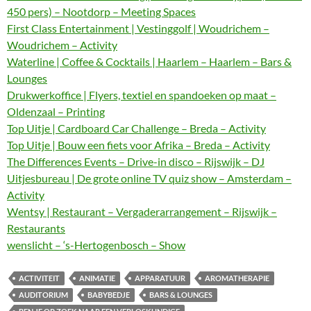
450 pers) – Nootdorp – Meeting Spaces
First Class Entertainment | Vestinggolf | Woudrichem –
Woudrichem – Activity
Waterline | Coffee & Cocktails | Haarlem – Haarlem – Bars &
Lounges
Drukwerkoffice | Flyers, textiel en spandoeken op maat –
Oldenzaal – Printing
Top Uitje | Cardboard Car Challenge – Breda – Activity
Top Uitje | Bouw een fiets voor Afrika – Breda – Activity
The Differences Events – Drive-in disco – Rijswijk – DJ
Uitjesbureau | De grote online TV quiz show – Amsterdam –
Activity
Wentsy | Restaurant – Vergaderarrangement – Rijswijk –
Restaurants
wenslicht – ‘s-Hertogenbosch – Show
ACTIVITEIT
ANIMATIE
APPARATUUR
AROMATHERAPIE
AUDITORIUM
BABYBEDJE
BARS & LOUNGES