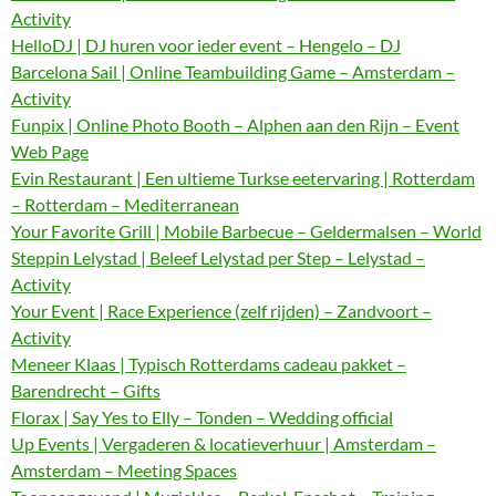
Activity
HelloDJ | DJ huren voor ieder event – Hengelo – DJ
Barcelona Sail | Online Teambuilding Game – Amsterdam –
Activity
Funpix | Online Photo Booth – Alphen aan den Rijn – Event
Web Page
Evin Restaurant | Een ultieme Turkse eetervaring | Rotterdam
– Rotterdam – Mediterranean
Your Favorite Grill | Mobile Barbecue – Geldermalsen – World
Steppin Lelystad | Beleef Lelystad per Step – Lelystad –
Activity
Your Event | Race Experience (zelf rijden) – Zandvoort –
Activity
Meneer Klaas | Typisch Rotterdams cadeau pakket –
Barendrecht – Gifts
Florax | Say Yes to Elly – Tonden – Wedding official
Up Events | Vergaderen & locatieverhuur | Amsterdam –
Amsterdam – Meeting Spaces