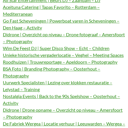
All Star Entertainment | Beurs DJ – Zaandam – DJ
Aceituna Catering | Tapas Favorito – Rotterdam –
Mediterranean
Go Fast Scheveningen | Powerboat varen in Scheveningen –
Den Haag – Activity
Didrone | Overzicht op niveau – Drone fotograaf – Amersfoort
– Photography
Wim De Feest DJ | Super Disco Show – Echt – Children
Unieke historische vergaderlocatie – Veghel – Meeting Spaces
Roodhuizen | Trouwreportage – Apeldoorn – Photography
BSA Foto | Branding Photography – Oosterhout –
Photography
Uurwerk Specialisten | Lezing over klokken restauratie –
Lelystad – Training
Nostalgia Events | Back to the 90s Spelshow – Oosterhout –
Activity
Didrone | Drone opname – Overzicht op niveau – Amersfoort
– Photography
De Fabriek Wergea | Locatie verhuur | Leeuwarden – Wergea –