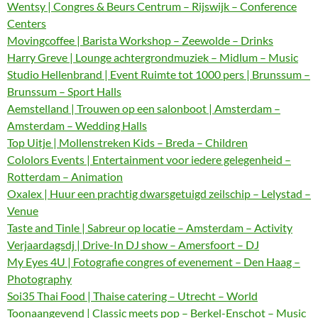
Wentsy | Congres & Beurs Centrum – Rijswijk – Conference
Centers
Movingcoffee | Barista Workshop – Zeewolde – Drinks
Harry Greve | Lounge achtergrondmuziek – Midlum – Music
Studio Hellenbrand | Event Ruimte tot 1000 pers | Brunssum –
Brunssum – Sport Halls
Aemstelland | Trouwen op een salonboot | Amsterdam –
Amsterdam – Wedding Halls
Top Uitje | Mollenstreken Kids – Breda – Children
Cololors Events | Entertainment voor iedere gelegenheid –
Rotterdam – Animation
Oxalex | Huur een prachtig dwarsgetuigd zeilschip – Lelystad –
Venue
Taste and Tinle | Sabreur op locatie – Amsterdam – Activity
Verjaardagsdj | Drive-In DJ show – Amersfoort – DJ
My Eyes 4U | Fotografie congres of evenement – Den Haag –
Photography
Soi35 Thai Food | Thaise catering – Utrecht – World
Toonaangevend | Classic meets pop – Berkel-Enschot – Music