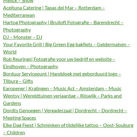
Melick – Show
Aceituna Catering | Tapas del Mar – Rotterdam –
Mediterranean
Hartog Photography | Bruiloft Fotografie – Barendrecht –
Photography
DJ – Monster – DJ
Your Favorite Grill | Big Green Egg bakfiets – Geldermalsen –
World
Rob Reurings| Fotografie voor uw bedrijf en website –
Eindhoven – Photography
Borduur Servicepunt | Handdoek met geborduurd logo –
Tilburg – Gifts
Earopener | Kralingen – Music Act – Amsterdam – Music
Wentsy | Wereldtuinen verjaardag – Rijswijk – Parks and
Gardens
Dordts Genoegen | Vergaderzaal | Dordrecht – Dordrecht –
Meeting Spaces
Elke Dag Feest | Schminken of tijdelijke tattoo – Oost-Souburg
– Children