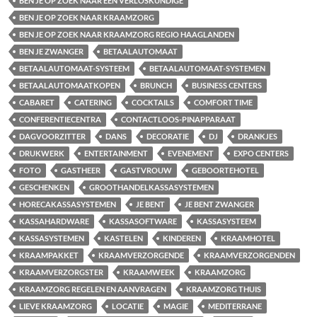
BEN JE OP ZOEK NAAR EEN VERLOSKUNDIGE
BEN JE OP ZOEK NAAR KRAAMZORG
BEN JE OP ZOEK NAAR KRAAMZORG REGIO HAAGLANDEN
BEN JE ZWANGER
BETAALAUTOMAAT
BETAALAUTOMAAT-SYSTEEM
BETAALAUTOMAAT-SYSTEMEN
BETAALAUTOMAATKOPEN
BRUNCH
BUSINESS CENTERS
CABARET
CATERING
COCKTAILS
COMFORT TIME
CONFERENTIECENTRA
CONTACTLOOS-PINAPPARAAT
DAGVOORZITTER
DANS
DECORATIE
DJ
DRANKJES
DRUKWERK
ENTERTAINMENT
EVENEMENT
EXPO CENTERS
FOTO
GASTHEER
GASTVROUW
GEBOORTEHOTEL
GESCHENKEN
GROOTHANDELKASSASYSTEMEN
HORECAKASSASYSTEMEN
JE BENT
JE BENT ZWANGER
KASSAHARDWARE
KASSASOFTWARE
KASSASYSTEEM
KASSASYSTEMEN
KASTELEN
KINDEREN
KRAAMHOTEL
KRAAMPAKKET
KRAAMVERZORGENDE
KRAAMVERZORGENDEN
KRAAMVERZORGSTER
KRAAMWEEK
KRAAMZORG
KRAAMZORG REGELEN EN AANVRAGEN
KRAAMZORG THUIS
LIEVE KRAAMZORG
LOCATIE
MAGIE
MEDITERRANE