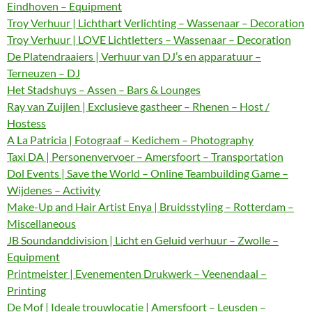
Eindhoven – Equipment
Troy Verhuur | Lichthart Verlichting – Wassenaar – Decoration
Troy Verhuur | LOVE Lichtletters – Wassenaar – Decoration
De Platendraaiers | Verhuur van DJ’s en apparatuur –
Terneuzen – DJ
Het Stadshuys – Assen – Bars & Lounges
Ray van Zuijlen | Exclusieve gastheer – Rhenen – Host /
Hostess
A La Patricia | Fotograaf – Kedichem – Photography
Taxi DA | Personenvervoer – Amersfoort – Transportation
Dol Events | Save the World – Online Teambuilding Game –
Wijdenes – Activity
Make-Up and Hair Artist Enya | Bruidsstyling – Rotterdam –
Miscellaneous
JB Soundanddivision | Licht en Geluid verhuur – Zwolle –
Equipment
Printmeister | Evenementen Drukwerk – Veenendaal –
Printing
De Mof | Ideale trouwlocatie | Amersfoort – Leusden –