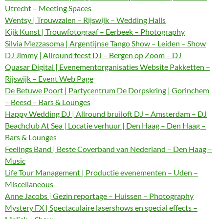
Utrecht – Meeting Spaces
Wentsy | Trouwzalen – Rijswijk – Wedding Halls
Kijk Kunst | Trouwfotograaf – Eerbeek – Photography
Silvia Mezzasoma | Argentijnse Tango Show – Leiden – Show
DJ Jimmy | Allround feest DJ – Bergen op Zoom – DJ
Quasar Digital | Evenementorganisaties Website Pakketten –
Rijswijk – Event Web Page
De Betuwe Poort | Partycentrum De Dorpskring | Gorinchem
– Beesd – Bars & Lounges
Happy Wedding DJ | Allround bruiloft DJ – Amsterdam – DJ
Beachclub At Sea | Locatie verhuur | Den Haag – Den Haag –
Bars & Lounges
Feelings Band | Beste Coverband van Nederland – Den Haag –
Music
Life Tour Management | Productie evenementen – Uden –
Miscellaneous
Anne Jacobs | Gezin reportage – Huissen – Photography
Mystery FX | Spectaculaire lasershows en special effects –