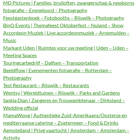
MD Pictures | Families, bruiloften, zwangerschap & newborns
fotografie – Emmeloord – Photography
Feestgastenboek – Fotobooths – Rijswijk – Photography
BinQ Events | Themafeest Oktoberfest – Nuland – Show
Accordeon Muziek | Live accordeonmuziek – Arnemuiden –
Music
Markant Uden | Ruimtes voor uw meeting | Uden – Uden –
Meeting Spaces
Touringcarbedrijf – Dalfsen – Transportation
Beeldflow | Evenementen fotografie – Rotterdam –
Photography
Test Restaurant – Rijswijk – Restaurants
Wentsy | Wereldtuinen – Rijswijk – Parks and Gardens
Saskia Dian | Zangeres en Trouwambtenaar – Dirksland –
Wedding official
MamaWong | Authentieke Zuid-Amerikaans/Oosterse en
mediterraanse catering – Zoetermeer – Food & Drinks
Aemstelland | Privé vaartocht | Amsterdam – Amsterdam –
Activity