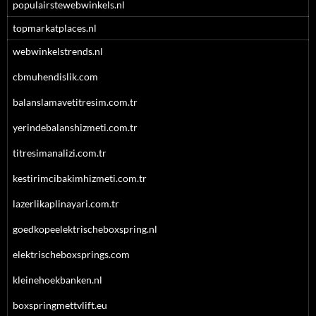
populairstewebwinkels.nl
topmarkatplaces.nl
webwinkelstrends.nl
cbmuhendislik.com
balanslamavetitresim.com.tr
yerindebalanshizmeti.com.tr
titresimanalizi.com.tr
kestirimcibakimhizmeti.com.tr
lazerlikaplinayari.com.tr
goedkopeelektrischeboxspring.nl
elektrischeboxsprings.com
kleinehoekbanken.nl
boxspringmettvlift.eu