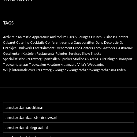
TAGS
Activiteit
Animatie
Apparatuur
Auditorium
Bars & Lounges
Brunch
Business Centers
Cabaret
Catering
Cocktails
Conferentiecentra
Dagvoorzitter
Dans
Decoratie
DJ
Drankjes
Drukwerk
Entertainment
Evenement
Expo Centers
Foto
Gastheer
Gastvrouw
Geschenken
Kastelen
Restaurants
Ruimtes
Services
Show
Snacks
Specialistische kraamzorg
Sporthallen
Spreker
Stadions & Arena's
Trainingen
Transport
Trouwambtenaar
Trouwzalen
Vacature kraamzorg
Villa's
Webpagina
Wil je informatie over kraamzorg
Zwanger
Zwangerschap
zwangerschapsmaanden
amsterdamauditie.nl
amsterdamlaatstenieuws.nl
amsterdamtelegraaf.nl