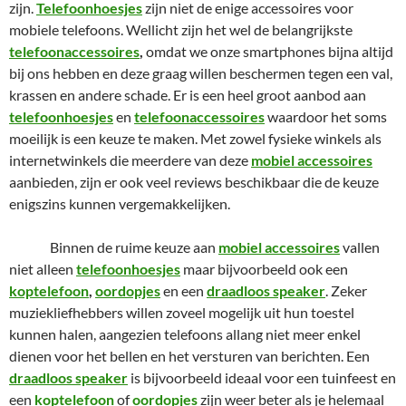
zijn.
Telefoonhoesjes
zijn niet de enige accessoires voor
mobiele telefoons. Wellicht zijn het wel de belangrijkste
telefoonaccessoires
,
omdat we onze smartphones bijna altijd
bij ons hebben en deze graag willen beschermen tegen een val,
krassen en andere schade. Er is een heel groot aanbod aan
telefoonhoesjes
en
telefoonaccessoires
waardoor het soms
moeilijk is een keuze te maken. Met zowel fysieke winkels als
internetwinkels die meerdere van deze
mobiel accessoires
aanbieden, zijn er ook veel reviews beschikbaar die de keuze
enigszins kunnen vergemakkelijken.
Binnen de ruime keuze aan
mobiel accessoires
vallen
niet alleen
telefoonhoesjes
maar bijvoorbeeld ook een
koptelefoon
,
oordopjes
en een
draadloos speaker
. Zeker
muziekliefhebbers willen zoveel mogelijk uit hun toestel
kunnen halen, aangezien telefoons allang niet meer enkel
dienen voor het bellen en het versturen van berichten. Een
draadloos speaker
is bijvoorbeeld ideaal voor een tuinfeest en
een
koptelefoon
of
oordopjes
zijn weer beter als je helemaal