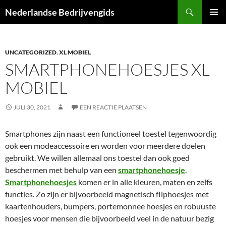
Ga
Zoeken
Nederlandse Bedrijvengids
naar
PRIMAI
de
MENU
inhoud
UNCATEGORIZED
,
XL MOBIEL
SMARTPHONEHOESJES XL
MOBIEL
JULI 30, 2021
EEN REACTIE PLAATSEN
Smartphones zijn naast een functioneel toestel tegenwoordig
ook een modeaccessoire en worden voor meerdere doelen
gebruikt. We willen allemaal ons toestel dan ook goed
beschermen met behulp van een
smartphonehoesje
.
Smartphonehoesjes
komen er in alle kleuren, maten en zelfs
functies. Zo zijn er bijvoorbeeld magnetisch fliphoesjes met
kaartenhouders, bumpers, portemonnee hoesjes en robuuste
hoesjes voor mensen die bijvoorbeeld veel in de natuur bezig