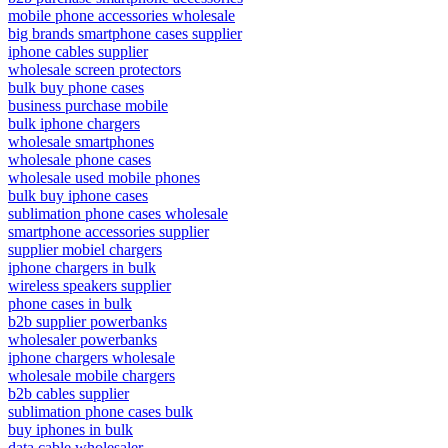
mobile phone accessories wholesale
big brands smartphone cases supplier
iphone cables supplier
wholesale screen protectors
bulk buy phone cases
business purchase mobile
bulk iphone chargers
wholesale smartphones
wholesale phone cases
wholesale used mobile phones
bulk buy iphone cases
sublimation phone cases wholesale
smartphone accessories supplier
supplier mobiel chargers
iphone chargers in bulk
wireless speakers supplier
phone cases in bulk
b2b supplier powerbanks
wholesaler powerbanks
iphone chargers wholesale
wholesale mobile chargers
b2b cables supplier
sublimation phone cases bulk
buy iphones in bulk
data cable wholesaler