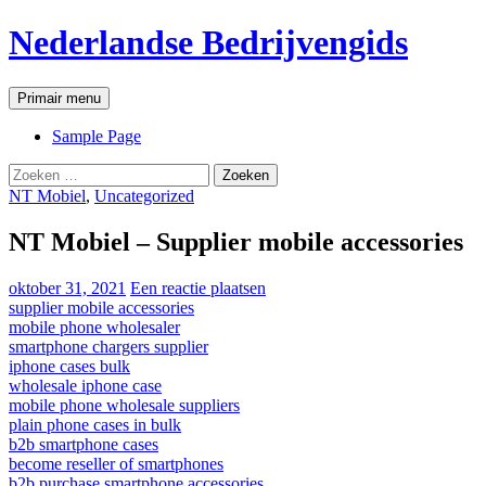
Ga
Nederlandse Bedrijvengids
naar
de
inhoud
Zoeken
Primair menu
Sample Page
Zoeken
naar:
NT Mobiel
,
Uncategorized
NT Mobiel – Supplier mobile accessories
oktober 31, 2021
Een reactie plaatsen
supplier mobile accessories
mobile phone wholesaler
smartphone chargers supplier
iphone cases bulk
wholesale iphone case
mobile phone wholesale suppliers
plain phone cases in bulk
b2b smartphone cases
become reseller of smartphones
b2b purchase smartphone accessories