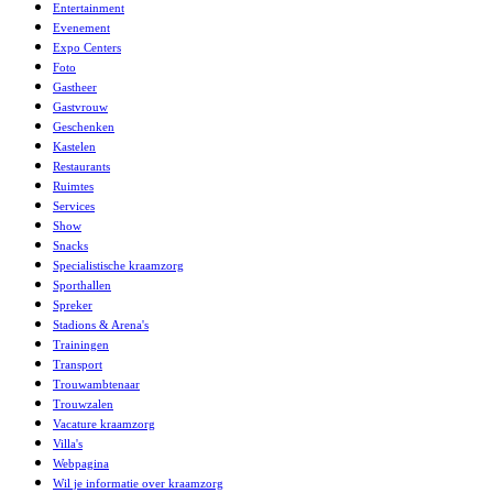
Entertainment
Evenement
Expo Centers
Foto
Gastheer
Gastvrouw
Geschenken
Kastelen
Restaurants
Ruimtes
Services
Show
Snacks
Specialistische kraamzorg
Sporthallen
Spreker
Stadions & Arena's
Trainingen
Transport
Trouwambtenaar
Trouwzalen
Vacature kraamzorg
Villa's
Webpagina
Wil je informatie over kraamzorg