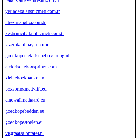
balanslamavetitresim.com.tr
yerindebalanshizmeti.com.tr
titresimanalizi.com.tr
kestirimcibakimhizmeti.com.tr
lazerlikaplinayari.com.tr
goedkopeelektrischeboxspring.nl
elektrischeboxsprings.com
kleinehoekbanken.nl
boxspringmettvlift.eu
cinewallmethaard.eu
goedkopebedden.eu
goedkopestoelen.eu
visgraatsalontafel.nl