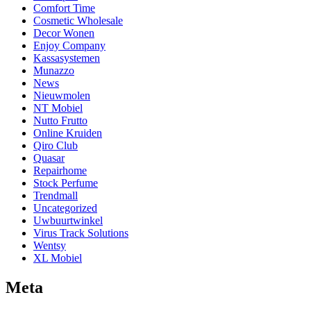
Comfort Time
Cosmetic Wholesale
Decor Wonen
Enjoy Company
Kassasystemen
Munazzo
News
Nieuwmolen
NT Mobiel
Nutto Frutto
Online Kruiden
Qiro Club
Quasar
Repairhome
Stock Perfume
Trendmall
Uncategorized
Uwbuurtwinkel
Virus Track Solutions
Wentsy
XL Mobiel
Meta