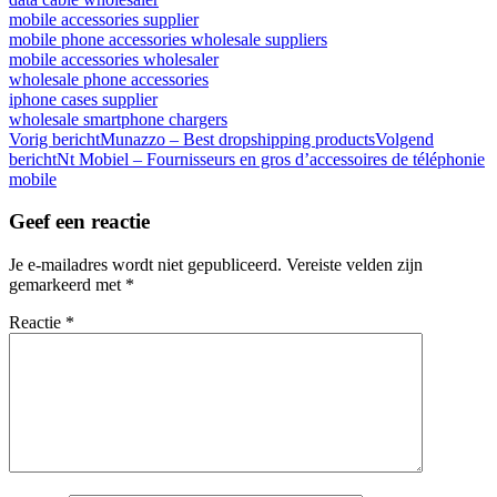
mobile accessories supplier
mobile phone accessories wholesale suppliers
mobile accessories wholesaler
wholesale phone accessories
iphone cases supplier
wholesale smartphone chargers
Bericht
Vorig bericht
Munazzo – Best dropshipping products
Volgend
bericht
Nt Mobiel – Fournisseurs en gros d’accessoires de téléphonie
navigatie
mobile
Geef een reactie
Je e-mailadres wordt niet gepubliceerd.
Vereiste velden zijn
gemarkeerd met
*
Reactie
*