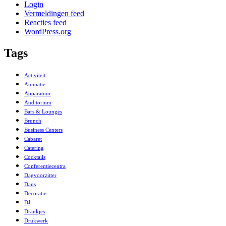
Login
Vermeldingen feed
Reacties feed
WordPress.org
Tags
Activiteit
Animatie
Apparatuur
Auditorium
Bars & Lounges
Brunch
Business Centers
Cabaret
Catering
Cocktails
Conferentiecentra
Dagvoorzitter
Dans
Decoratie
DJ
Drankjes
Drukwerk