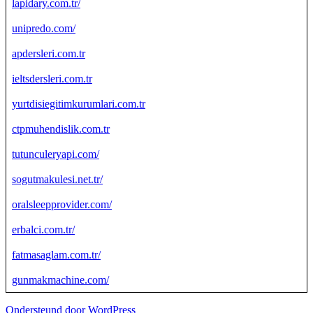
lapidary.com.tr/
unipredo.com/
apdersleri.com.tr
ieltsdersleri.com.tr
yurtdisiegitimkurumlari.com.tr
ctpmuhendislik.com.tr
tutunculeryapi.com/
sogutmakulesi.net.tr/
oralsleepprovider.com/
erbalci.com.tr/
fatmasaglam.com.tr/
gunmakmachine.com/
Ondersteund door WordPress