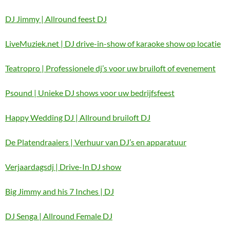
DJ Jimmy | Allround feest DJ
LiveMuziek.net | DJ drive-in-show of karaoke show op locatie
Teatropro | Professionele dj’s voor uw bruiloft of evenement
Psound | Unieke DJ shows voor uw bedrijfsfeest
Happy Wedding DJ | Allround bruiloft DJ
De Platendraaiers | Verhuur van DJ’s en apparatuur
Verjaardagsdj | Drive-In DJ show
Big Jimmy and his 7 Inches | DJ
DJ Senga | Allround Female DJ