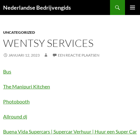
Ga
Zoeken
Nederlandse Bedrijvengids
naar
PRIMAI
de
MENU
inhoud
UNCATEGORIZED
WENTSY SERVICES
JANUARI 12, 2023
EEN REACTIE PLAATSEN
Bus
The Manipuri Kitchen
Photobooth
Allround dj
Buena Vida Supercars | Supercar Verhuur | Huur een Super Car