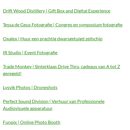
Drift Wood Distillery | Gift Box and Digital Experience
Tessa de Geus Fotografie | Congres en symposium fotografie
Oxalex | Huur een prachtig dwarsgetuigd zeilschip
IR Studio | Event Fotografie
Trade Monkey | Sinterklaas Drive Thru, cadeaus van A tot Z
geregeld!
Lysvik Photos | Droneshots
Perfect Sound Division | Verhuur van Professionele
Audiovisuele apparatuur
Funpix | Online Photo Booth