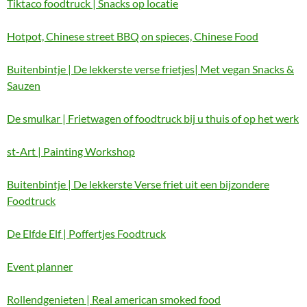
Tiktaco foodtruck | Snacks op locatie
Hotpot, Chinese street BBQ on spieces, Chinese Food
Buitenbintje | De lekkerste verse frietjes| Met vegan Snacks &
Sauzen
De smulkar | Frietwagen of foodtruck bij u thuis of op het werk
st-Art | Painting Workshop
Buitenbintje | De lekkerste Verse friet uit een bijzondere
Foodtruck
De Elfde Elf | Poffertjes Foodtruck
Event planner
Rollendgenieten | Real american smoked food