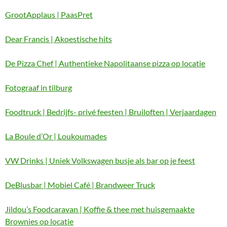
GrootApplaus | PaasPret
Dear Francis | Akoestische hits
De Pizza Chef | Authentieke Napolitaanse pizza op locatie
Fotograaf in tilburg
Foodtruck | Bedrijfs- privé feesten | Bruiloften | Verjaardagen
La Boule d’Or | Loukoumades
VW Drinks | Uniek Volkswagen busje als bar op je feest
DeBlusbar | Mobiel Café | Brandweer Truck
Jildou’s Foodcaravan | Koffie & thee met huisgemaakte
Brownies op locatie