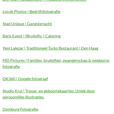
Lysvik Photos | Bedrijfsfotografie
Stad Unique | Gangsterjacht
Baris Event | (Bruilofts-) Catering
Yeni Lalezar | Traditioneel Turks Restaurant | Den Haag
MD Pictures | Families, bruiloften, zwangerschap & newborns
fotografie
DK360 | Google fotograaf
Studio Krul | Trouw- en geboortekaartjes. Uniek door
persoonlijke illustraties.
Domburg Fotografie