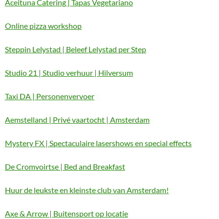
Aceituna Catering | Tapas Vegetariano
Online pizza workshop
Steppin Lelystad | Beleef Lelystad per Step
Studio 21 | Studio verhuur | Hilversum
Taxi DA | Personenvervoer
Aemstelland | Privé vaartocht | Amsterdam
Mystery FX | Spectaculaire lasershows en special effects
De Cromvoirtse | Bed and Breakfast
Huur de leukste en kleinste club van Amsterdam!
Axe & Arrow | Buitensport op locatie