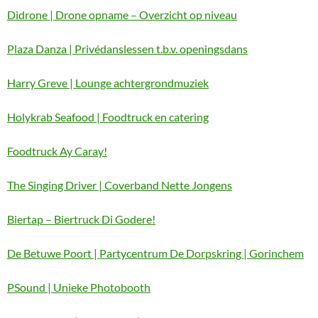
Didrone | Drone opname – Overzicht op niveau
Plaza Danza | Privédanslessen t.b.v. openingsdans
Harry Greve | Lounge achtergrondmuziek
Holykrab Seafood | Foodtruck en catering
Foodtruck Ay Caray!
The Singing Driver | Coverband Nette Jongens
Biertap – Biertruck Di Godere!
De Betuwe Poort | Partycentrum De Dorpskring | Gorinchem
PSound | Unieke Photobooth