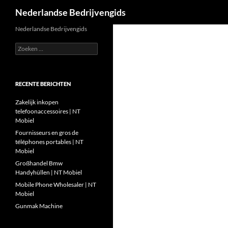
Zoeken
Nederlandse Bedrijvengids
Ga
Nederlandse Bedrijvengids
naar
Zoeken
de
naar:
inhoud
RECENTE BERICHTEN
Zakelijk inkopen
telefoonaccessoires | NT
Mobiel
Fournisseurs en gros de
téléphones portables | NT
Mobiel
Großhandel Bmw
Handyhüllen | NT Mobiel
Mobile Phone Wholesaler | NT
Mobiel
Gunmak Machine