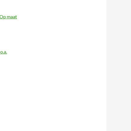
 Op maat
o.a.