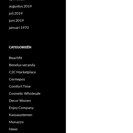
augustus 2019
juli 2019
juni 2019
januari 1970
CATEGORIEËN
Beachfit
Benelux veranda
C2C Marketplace
Cermepos
Comfort Time
Cosmetic Wholesale
Decor Wonen
Enjoy Company
Kassasystemen
Munazzo
News