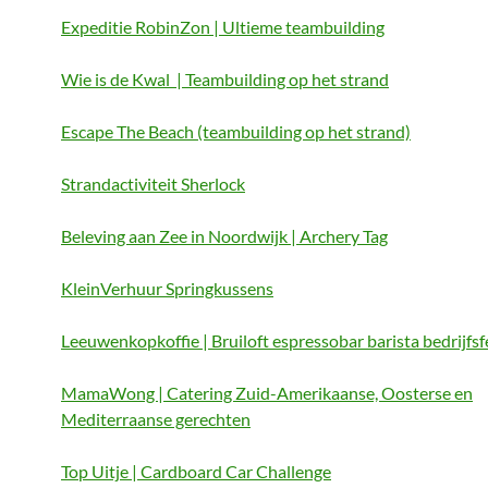
Expeditie RobinZon | Ultieme teambuilding
Wie is de Kwal | Teambuilding op het strand
Escape The Beach (teambuilding op het strand)
Strandactiviteit Sherlock
Beleving aan Zee in Noordwijk | Archery Tag
KleinVerhuur Springkussens
Leeuwenkopkoffie | Bruiloft espressobar barista bedrijfs
MamaWong | Catering Zuid-Amerikaanse, Oosterse en
Mediterraanse gerechten
Top Uitje | Cardboard Car Challenge