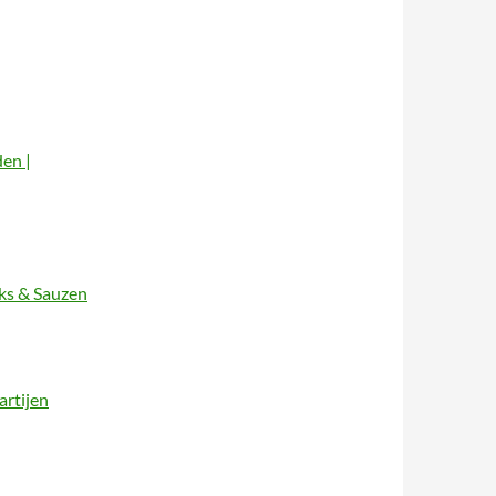
den |
cks & Sauzen
artijen