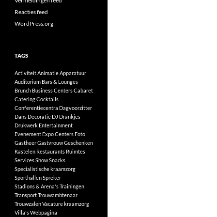
Vermeldingen feed
Reacties feed
WordPress.org
TAGS
Activiteit
Animatie
Apparatuur
Auditorium
Bars & Lounges
Brunch
Business Centers
Cabaret
Catering
Cocktails
Conferentiecentra
Dagvoorzitter
Dans
Decoratie
DJ
Drankjes
Drukwerk
Entertainment
Evenement
Expo Centers
Foto
Gastheer
Gastvrouw
Geschenken
Kastelen
Restaurants
Ruimtes
Services
Show
Snacks
Specialistische kraamzorg
Sporthallen
Spreker
Stadions & Arena's
Trainingen
Transport
Trouwambtenaar
Trouwzalen
Vacature kraamzorg
Villa's
Webpagina