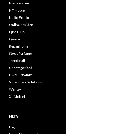
Nieuwmolen
NT Mobiel
Nutto Frutto
Online Kruiden
Qiro Club
Quasar
Repairhome
Stock Perfume
Trendmall
Uncategorized
Uwbuurtwinkel
Virus Track Solutions
Wentsy
XL Mobiel
META
Login