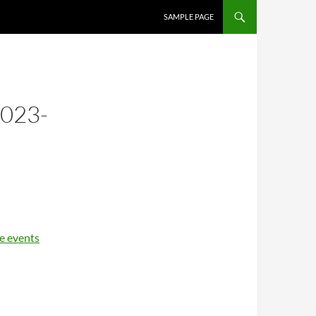
SAMPLE PAGE
023-
ke events