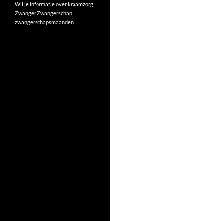
Wil je informatie over kraamzorg
Zwanger
Zwangerschap
zwangerschapsmaanden