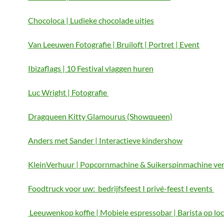
Chocoloca | Ludieke chocolade uitjes
Van Leeuwen Fotografie | Bruiloft | Portret | Event
Ibizaflags | 10 Festival vlaggen huren
Luc Wright | Fotografie
Dragqueen Kitty Glamourus (Showqueen)
Anders met Sander | Interactieve kindershow
KleinVerhuur | Popcornmachine & Suikerspinmachine ve
Foodtruck voor uw: bedrijfsfeest I privé-feest I events
Leeuwenkop koffie | Mobiele espressobar | Barista op loc