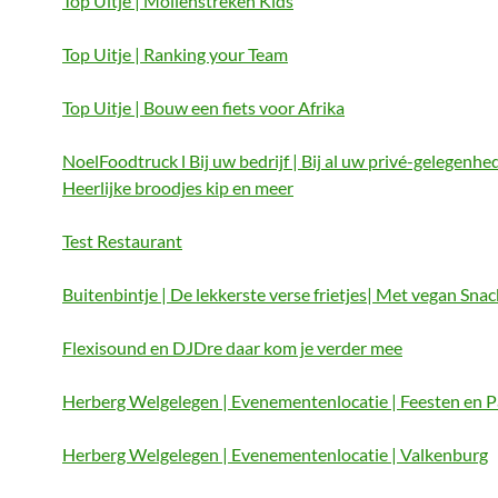
Top Uitje | Mollenstreken Kids
Top Uitje | Ranking your Team
Top Uitje | Bouw een fiets voor Afrika
NoelFoodtruck l Bij uw bedrijf | Bij al uw privé-gelegenhe
Heerlijke broodjes kip en meer
Test Restaurant
Buitenbintje | De lekkerste verse frietjes| Met vegan Sna
Flexisound en DJDre daar kom je verder mee
Herberg Welgelegen | Evenementenlocatie | Feesten en P
Herberg Welgelegen | Evenementenlocatie | Valkenburg