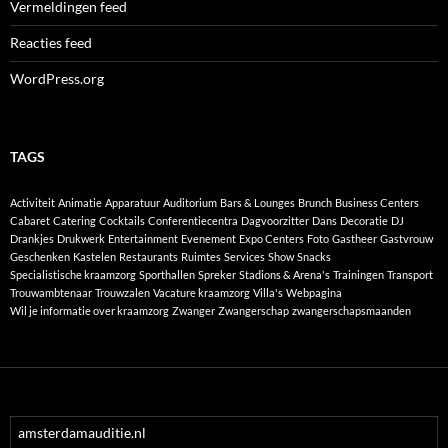
Vermeldingen feed
Reacties feed
WordPress.org
TAGS
Activiteit
Animatie
Apparatuur
Auditorium
Bars & Lounges
Brunch
Business Centers
Cabaret
Catering
Cocktails
Conferentiecentra
Dagvoorzitter
Dans
Decoratie
DJ
Drankjes
Drukwerk
Entertainment
Evenement
Expo Centers
Foto
Gastheer
Gastvrouw
Geschenken
Kastelen
Restaurants
Ruimtes
Services
Show
Snacks
Specialistische kraamzorg
Sporthallen
Spreker
Stadions & Arena's
Trainingen
Transport
Trouwambtenaar
Trouwzalen
Vacature kraamzorg
Villa's
Webpagina
Wil je informatie over kraamzorg
Zwanger
Zwangerschap
zwangerschapsmaanden
amsterdamauditie.nl