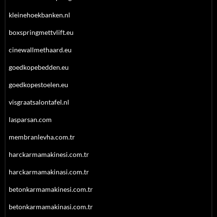
kleinehoekbanken.nl
boxspringmettvlift.eu
cinewallmethaard.eu
goedkopebedden.eu
goedkopestoelen.eu
visgraatsalontafel.nl
lasparsan.com
membranlevha.com.tr
harckarmamakinesi.com.tr
harckarmamakinasi.com.tr
betonkarmamakinesi.com.tr
betonkarmamakinasi.com.tr