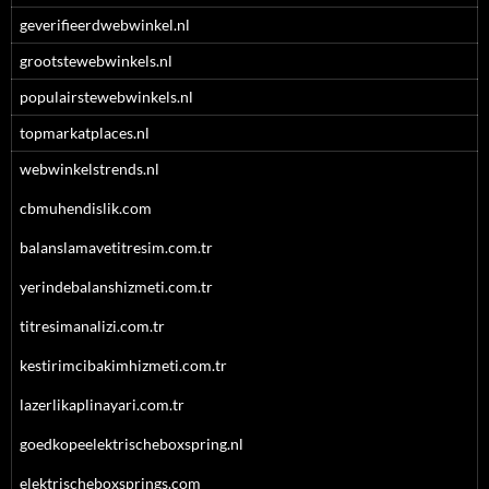
geverifieerdwebwinkel.nl
grootstewebwinkels.nl
populairstewebwinkels.nl
topmarkatplaces.nl
webwinkelstrends.nl
cbmuhendislik.com
balanslamavetitresim.com.tr
yerindebalanshizmeti.com.tr
titresimanalizi.com.tr
kestirimcibakimhizmeti.com.tr
lazerlikaplinayari.com.tr
goedkopeelektrischeboxspring.nl
elektrischeboxsprings.com