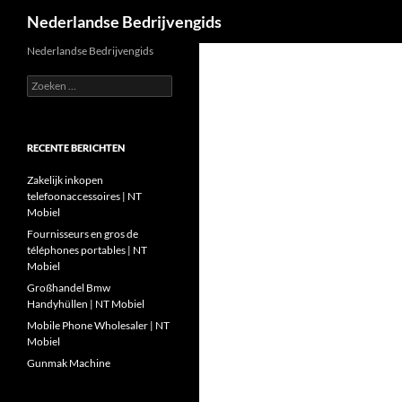
Zoeken
Nederlandse Bedrijvengids
Ga
Nederlandse Bedrijvengids
naar
Zoeken
de
naar:
inhoud
RECENTE BERICHTEN
Zakelijk inkopen
telefoonaccessoires | NT
Mobiel
Fournisseurs en gros de
téléphones portables | NT
Mobiel
Großhandel Bmw
Handyhüllen | NT Mobiel
Mobile Phone Wholesaler | NT
Mobiel
Gunmak Machine