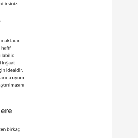
ilirsiniz.
r
nmaktadır.
 hafif
labilir.
i inşaat
in idealdir.
llarına uyum
ştırılmasını
lere
ken birkaç