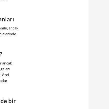
nları
nılır, ancak
ojelerinde
?
r ancak
egaları
i özel
kadar
de bir