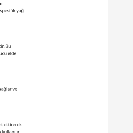
ım
 spesifik yağ
ir. Bu
nucu elde
sağlar ve
t ettirerek
ullanılır.