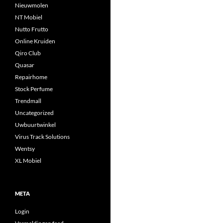
Nieuwmolen
NT Mobiel
Nutto Frutto
Online Kruiden
Qiro Club
Quasar
Repairhome
Stock Perfume
Trendmall
Uncategorized
Uwbuurtwinkel
Virus Track Solutions
Wentsy
XL Mobiel
META
Login