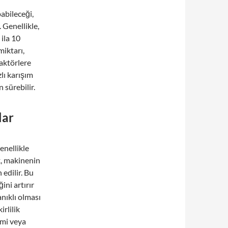
abileceği,
 Genellikle,
ila 10
iktarı,
faktörlere
lı karışım
 sürebilir.
lar
enellikle
ak, makinenin
 edilir. Bu
ini artırır
anıklı olması
rlilik
imi veya