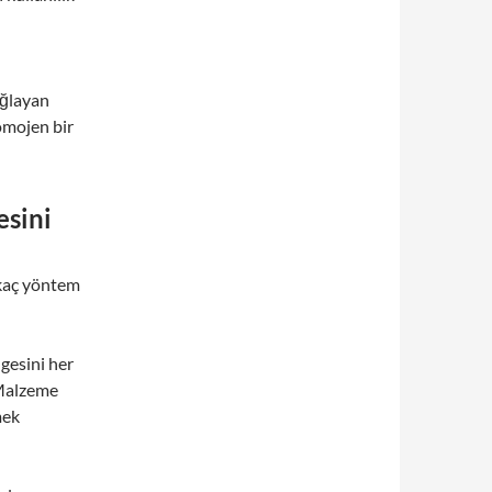
ağlayan
omojen bir
esini
rkaç yöntem
gesini her
 Malzeme
mek