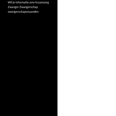
Wil je informatie over kraamzorg
Zwanger
Zwangerschap
zwangerschapsmaanden