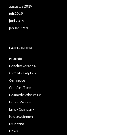
augustus 2019
juli 2019
juni 2019
januari 1970
CATEGORIEËN
Beachfit
Benelux veranda
C2C Marketplace
Cermepos
Comfort Time
Cosmetic Wholesale
Decor Wonen
Enjoy Company
Kassasystemen
Munazzo
News