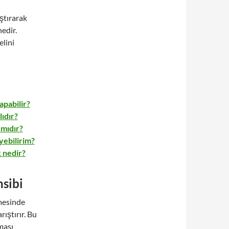
ştırarak
edir.
elini
apabilir?
lıdır?
 mıdır?
yebilirim?
k nedir?
sibi
lmesinde
rıştırır. Bu
ması