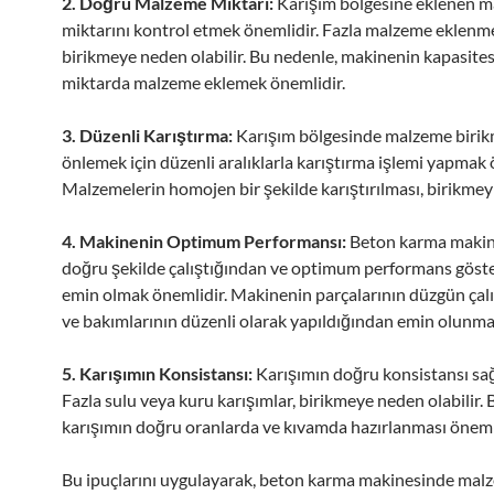
2. Doğru Malzeme Miktarı:
Karışım bölgesine eklenen 
miktarını kontrol etmek önemlidir. Fazla malzeme eklenme
birikmeye neden olabilir. Bu nedenle, makinenin kapasite
miktarda malzeme eklemek önemlidir.
3. Düzenli Karıştırma:
Karışım bölgesinde malzeme birik
önlemek için düzenli aralıklarla karıştırma işlemi yapmak 
Malzemelerin homojen bir şekilde karıştırılması, birikmeyi
4. Makinenin Optimum Performansı:
Beton karma makin
doğru şekilde çalıştığından ve optimum performans göst
emin olmak önemlidir. Makinenin parçalarının düzgün çal
ve bakımlarının düzenli olarak yapıldığından emin olunmal
5. Karışımın Konsistansı:
Karışımın doğru konsistansı sağ
Fazla sulu veya kuru karışımlar, birikmeye neden olabilir. 
karışımın doğru oranlarda ve kıvamda hazırlanması önemli
Bu ipuçlarını uygulayarak, beton karma makinesinde mal