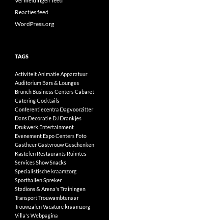
Vermeldingen feed
Reacties feed
WordPress.org
TAGS
Activiteit
Animatie
Apparatuur
Auditorium
Bars & Lounges
Brunch
Business Centers
Cabaret
Catering
Cocktails
Conferentiecentra
Dagvoorzitter
Dans
Decoratie
DJ
Drankjes
Drukwerk
Entertainment
Evenement
Expo Centers
Foto
Gastheer
Gastvrouw
Geschenken
Kastelen
Restaurants
Ruimtes
Services
Show
Snacks
Specialistische kraamzorg
Sporthallen
Spreker
Stadions & Arena's
Trainingen
Transport
Trouwambtenaar
Trouwzalen
Vacature kraamzorg
Villa's
Webpagina