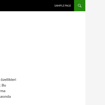
SAMPLE PAGE
özellikleri
. Bu
arma
masında