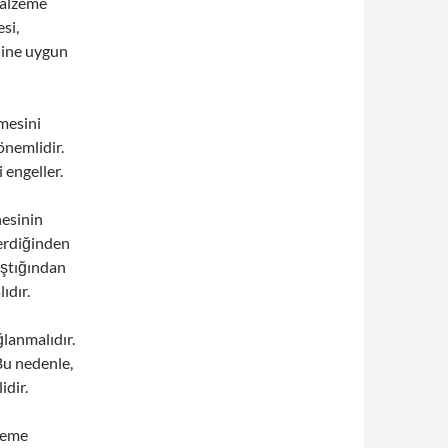
malzeme
si,
sine uygun
mesini
önemlidir.
 engeller.
esinin
erdiğinden
ıştığından
ıdır.
lanmalıdır.
Bu nedenle,
dir.
zeme