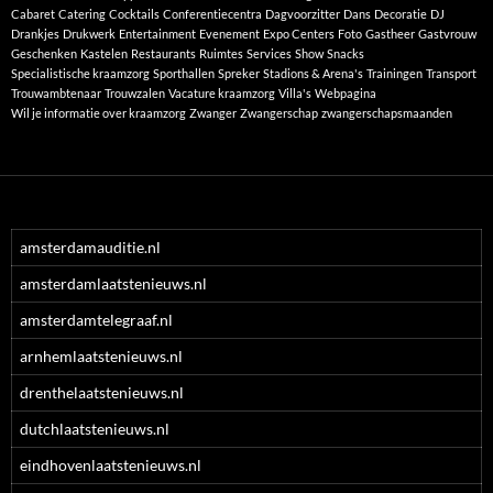
Cabaret
Catering
Cocktails
Conferentiecentra
Dagvoorzitter
Dans
Decoratie
DJ
Drankjes
Drukwerk
Entertainment
Evenement
Expo Centers
Foto
Gastheer
Gastvrouw
Geschenken
Kastelen
Restaurants
Ruimtes
Services
Show
Snacks
Specialistische kraamzorg
Sporthallen
Spreker
Stadions & Arena's
Trainingen
Transport
Trouwambtenaar
Trouwzalen
Vacature kraamzorg
Villa's
Webpagina
Wil je informatie over kraamzorg
Zwanger
Zwangerschap
zwangerschapsmaanden
amsterdamauditie.nl
amsterdamlaatstenieuws.nl
amsterdamtelegraaf.nl
arnhemlaatstenieuws.nl
drenthelaatstenieuws.nl
dutchlaatstenieuws.nl
eindhovenlaatstenieuws.nl