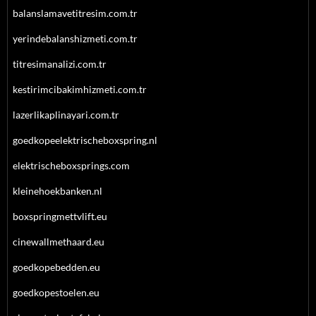
balanslamavetitresim.com.tr
yerindebalanshizmeti.com.tr
titresimanalizi.com.tr
kestirimcibakimhizmeti.com.tr
lazerlikaplinayari.com.tr
goedkopeelektrischeboxspring.nl
elektrischeboxsprings.com
kleinehoekbanken.nl
boxspringmettvlift.eu
cinewallmethaard.eu
goedkopebedden.eu
goedkopestoelen.eu