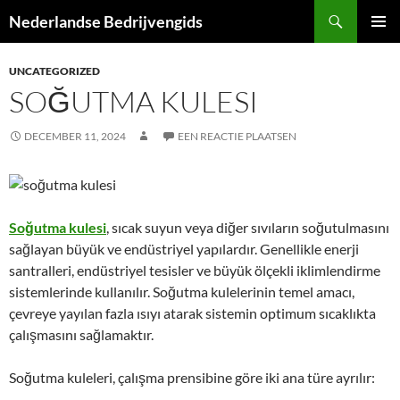
Ga
Zoeken
Nederlandse Bedrijvengids
naar
PRIMAI
de
MENU
UNCATEGORIZED
inhoud
SOĞUTMA KULESI
DECEMBER 11, 2024
EEN REACTIE PLAATSEN
Soğutma kulesi
, sıcak suyun veya diğer sıvıların soğutulmasını
sağlayan büyük ve endüstriyel yapılardır. Genellikle enerji
santralleri, endüstriyel tesisler ve büyük ölçekli iklimlendirme
sistemlerinde kullanılır. Soğutma kulelerinin temel amacı,
çevreye yayılan fazla ısıyı atarak sistemin optimum sıcaklıkta
çalışmasını sağlamaktır.
Soğutma kuleleri, çalışma prensibine göre iki ana türe ayrılır: