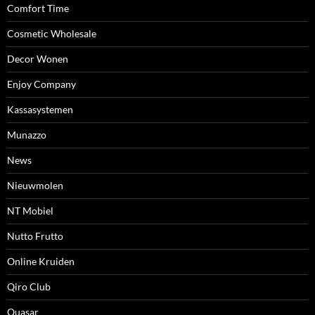
Comfort Time
Cosmetic Wholesale
Decor Wonen
Enjoy Company
Kassasystemen
Munazzo
News
Nieuwmolen
NT Mobiel
Nutto Frutto
Online Kruiden
Qiro Club
Quasar