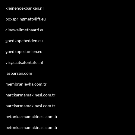
kleinehoekbanken.nl
boxspringmettvlift.eu
cinewallmethaard.eu
goedkopebedden.eu
goedkopestoelen.eu
visgraatsalontafel.nl
lasparsan.com
membranlevha.com.tr
harckarmamakinesi.com.tr
harckarmamakinasi.com.tr
betonkarmamakinesi.com.tr
betonkarmamakinasi.com.tr