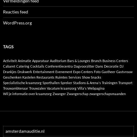
Vermeldingen feed
Reacties feed
WordPress.org
TAGS
Activiteit
Animatie
Apparatuur
Auditorium
Bars & Lounges
Brunch
Business Centers
Cabaret
Catering
Cocktails
Conferentiecentra
Dagvoorzitter
Dans
Decoratie
DJ
Drankjes
Drukwerk
Entertainment
Evenement
Expo Centers
Foto
Gastheer
Gastvrouw
Geschenken
Kastelen
Restaurants
Ruimtes
Services
Show
Snacks
Specialistische kraamzorg
Sporthallen
Spreker
Stadions & Arena's
Trainingen
Transport
Trouwambtenaar
Trouwzalen
Vacature kraamzorg
Villa's
Webpagina
Wil je informatie over kraamzorg
Zwanger
Zwangerschap
zwangerschapsmaanden
amsterdamauditie.nl