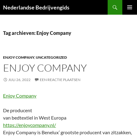
Ga
Zoeken
Nederlandse Bedrijvengids
naar
PRIMAI
de
MENU
inhoud
Tag archieven: Enjoy Company
ENJOY COMPANY
,
UNCATEGORIZED
ENJOY COMPANY
JULI 26, 2022
EEN REACTIE PLAATSEN
Enjoy Company
De producent
van bedtextiel in West Europa
https://enjoycompany.nl/
Enjoy Company is Benelux’ grootste producent van zitzakken,