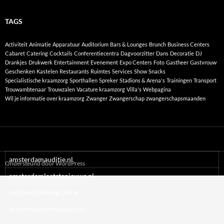
TAGS
Activiteit
Animatie
Apparatuur
Auditorium
Bars & Lounges
Brunch
Business Centers
Cabaret
Catering
Cocktails
Conferentiecentra
Dagvoorzitter
Dans
Decoratie
DJ
Drankjes
Drukwerk
Entertainment
Evenement
Expo Centers
Foto
Gastheer
Gastvrouw
Geschenken
Kastelen
Restaurants
Ruimtes
Services
Show
Snacks
Specialistische kraamzorg
Sporthallen
Spreker
Stadions & Arena's
Trainingen
Transport
Trouwambtenaar
Trouwzalen
Vacature kraamzorg
Villa's
Webpagina
Wil je informatie over kraamzorg
Zwanger
Zwangerschap
zwangerschapsmaanden
amsterdamauditie.nl
Ondersteund door WordPress
amsterdamlaatstenieuws.nl
amsterdamtelegraaf.nl
arnhemlaatstenieuws.nl