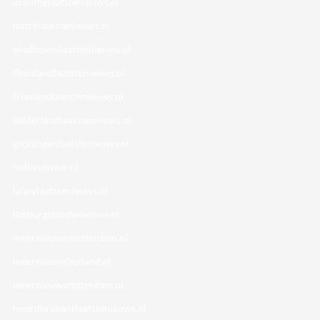
drenthelaatstenieuws.nl
dutchlaatstenieuws.nl
eindhovenlaatstenieuws.nl
flevolandlaatstenieuws.nl
frieslandlaatstenieuws.nl
gelderlandlaatstenieuws.nl
groningenlaatstenieuws.nl
hollandweer.nl
laheylaatstenieuws.nl
limburglaatstenieuws.nl
meernieuwsamsterdam.nl
meernieuwsholland.nl
meernieuwsrotterdam.nl
noordbrabantlaatstenieuws.nl