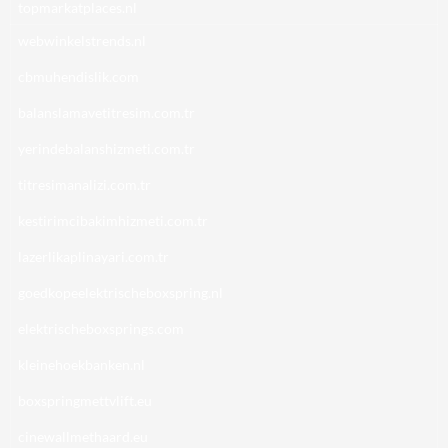
topmarkatplaces.nl
webwinkelstrends.nl
cbmuhendislik.com
balanslamavetitresim.com.tr
yerindebalanshizmeti.com.tr
titresimanalizi.com.tr
kestirimcibakimhizmeti.com.tr
lazerlikaplinayari.com.tr
goedkopeelektrischeboxspring.nl
elektrischeboxsprings.com
kleinehoekbanken.nl
boxspringmettvlift.eu
cinewallmethaard.eu