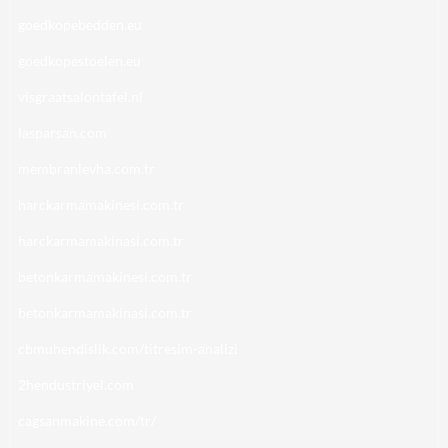
goedkopebedden.eu
goedkopestoelen.eu
visgraatsalontafel.nl
lasparsan.com
membranlevha.com.tr
harckarmamakinesi.com.tr
harckarmamakinasi.com.tr
betonkarmamakinesi.com.tr
betonkarmamakinasi.com.tr
cbmuhendislik.com/titresim-analizi
2hendustriyel.com
cagsanmakine.com/tr/