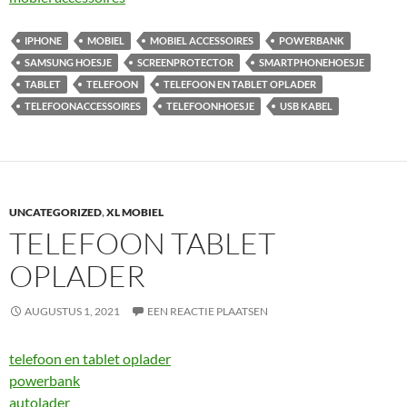
IPHONE
MOBIEL
MOBIEL ACCESSOIRES
POWERBANK
SAMSUNG HOESJE
SCREENPROTECTOR
SMARTPHONEHOESJE
TABLET
TELEFOON
TELEFOON EN TABLET OPLADER
TELEFOONACCESSOIRES
TELEFOONHOESJE
USB KABEL
UNCATEGORIZED
,
XL MOBIEL
TELEFOON TABLET
OPLADER
AUGUSTUS 1, 2021
EEN REACTIE PLAATSEN
telefoon en tablet oplader
powerbank
autolader