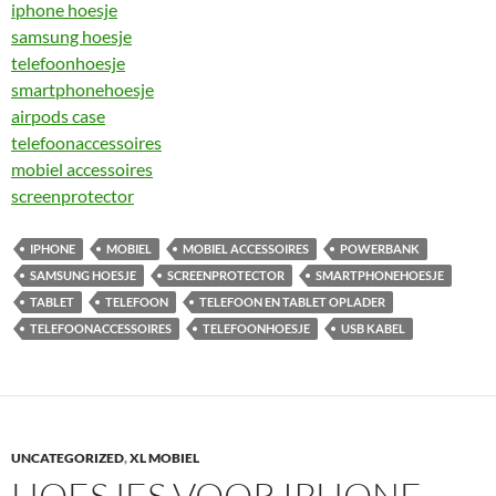
iphone hoesje
samsung hoesje
telefoonhoesje
smartphonehoesje
airpods case
telefoonaccessoires
mobiel accessoires
screenprotector
IPHONE
MOBIEL
MOBIEL ACCESSOIRES
POWERBANK
SAMSUNG HOESJE
SCREENPROTECTOR
SMARTPHONEHOESJE
TABLET
TELEFOON
TELEFOON EN TABLET OPLADER
TELEFOONACCESSOIRES
TELEFOONHOESJE
USB KABEL
UNCATEGORIZED
,
XL MOBIEL
HOESJES VOOR IPHONE