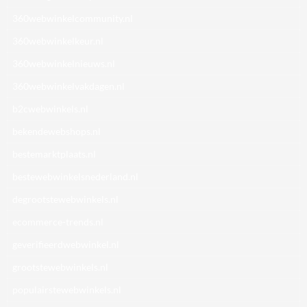
360webwinkelcommunity.nl
360webwinkelkeur.nl
360webwinkelnieuws.nl
360webwinkelvakdagen.nl
b2cwebwinkels.nl
bekendewebshops.nl
bestemarktplaats.nl
bestewebwinkelsnederland.nl
degrootstewebwinkels.nl
ecommerce-trends.nl
geverifieerdwebwinkel.nl
grootstewebwinkels.nl
populairstewebwinkels.nl