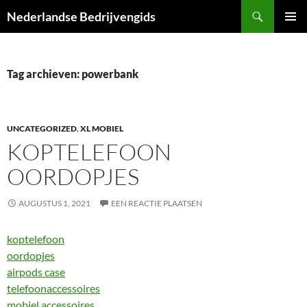
Ga
Zoeken
Nederlandse Bedrijvengids
naar
PRIMAI
de
MENU
inhoud
Tag archieven: powerbank
UNCATEGORIZED
,
XL MOBIEL
KOPTELEFOON
OORDOPJES
AUGUSTUS 1, 2021
EEN REACTIE PLAATSEN
koptelefoon
oordopjes
airpods case
telefoonaccessoires
mobiel accessoires