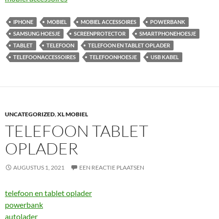
IPHONE
MOBIEL
MOBIEL ACCESSOIRES
POWERBANK
SAMSUNG HOESJE
SCREENPROTECTOR
SMARTPHONEHOESJE
TABLET
TELEFOON
TELEFOON EN TABLET OPLADER
TELEFOONACCESSOIRES
TELEFOONHOESJE
USB KABEL
UNCATEGORIZED
,
XL MOBIEL
TELEFOON TABLET
OPLADER
AUGUSTUS 1, 2021
EEN REACTIE PLAATSEN
telefoon en tablet oplader
powerbank
autolader