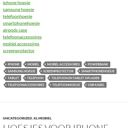
iphone hoesje
samsung hoesje
telefoonhoesje
smartphonehoesje
airpods case
telefoonaccessoires
mobiel accessoires
screenprotector
IPHONE
MOBIEL
MOBIEL ACCESSOIRES
POWERBANK
SAMSUNG HOESJE
SCREENPROTECTOR
SMARTPHONEHOESJE
TABLET
TELEFOON
TELEFOON EN TABLET OPLADER
TELEFOONACCESSOIRES
TELEFOONHOESJE
USB KABEL
UNCATEGORIZED
,
XL MOBIEL
HOESJES VOOR IPHONE