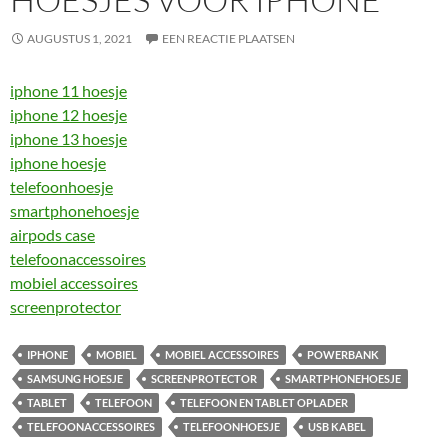
AUGUSTUS 1, 2021
EEN REACTIE PLAATSEN
iphone 11 hoesje
iphone 12 hoesje
iphone 13 hoesje
iphone hoesje
telefoonhoesje
smartphonehoesje
airpods case
telefoonaccessoires
mobiel accessoires
screenprotector
IPHONE
MOBIEL
MOBIEL ACCESSOIRES
POWERBANK
SAMSUNG HOESJE
SCREENPROTECTOR
SMARTPHONEHOESJE
TABLET
TELEFOON
TELEFOON EN TABLET OPLADER
TELEFOONACCESSOIRES
TELEFOONHOESJE
USB KABEL