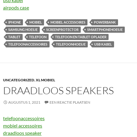
usb kabel
airpods case
IPHONE
MOBIEL
MOBIEL ACCESSOIRES
POWERBANK
SAMSUNG HOESJE
SCREENPROTECTOR
SMARTPHONEHOESJE
TABLET
TELEFOON
TELEFOON EN TABLET OPLADER
TELEFOONACCESSOIRES
TELEFOONHOESJE
USB KABEL
UNCATEGORIZED
,
XL MOBIEL
DRAADLOOS SPEAKERS
AUGUSTUS 1, 2021
EEN REACTIE PLAATSEN
telefoonaccessoires
mobiel accessoires
draadloos speaker