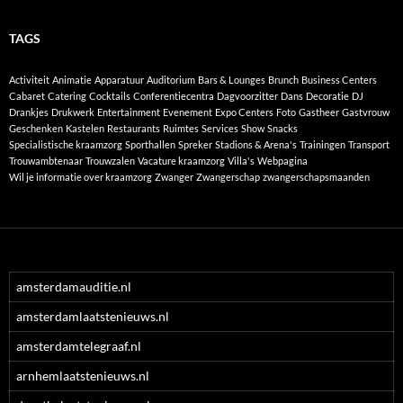
TAGS
Activiteit
Animatie
Apparatuur
Auditorium
Bars & Lounges
Brunch
Business Centers
Cabaret
Catering
Cocktails
Conferentiecentra
Dagvoorzitter
Dans
Decoratie
DJ
Drankjes
Drukwerk
Entertainment
Evenement
Expo Centers
Foto
Gastheer
Gastvrouw
Geschenken
Kastelen
Restaurants
Ruimtes
Services
Show
Snacks
Specialistische kraamzorg
Sporthallen
Spreker
Stadions & Arena's
Trainingen
Transport
Trouwambtenaar
Trouwzalen
Vacature kraamzorg
Villa's
Webpagina
Wil je informatie over kraamzorg
Zwanger
Zwangerschap
zwangerschapsmaanden
amsterdamauditie.nl
amsterdamlaatstenieuws.nl
amsterdamtelegraaf.nl
arnhemlaatstenieuws.nl