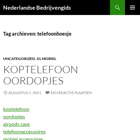
Ga
Zoeken
Nederlandse Bedrijvengids
naar
PRIMAI
de
MENU
inhoud
Tag archieven: telefoonhoesje
UNCATEGORIZED
,
XL MOBIEL
KOPTELEFOON
OORDOPJES
AUGUSTUS 1, 2021
EEN REACTIE PLAATSEN
koptelefoon
oordopjes
airpods case
telefoonaccessoires
mobiel accessoires