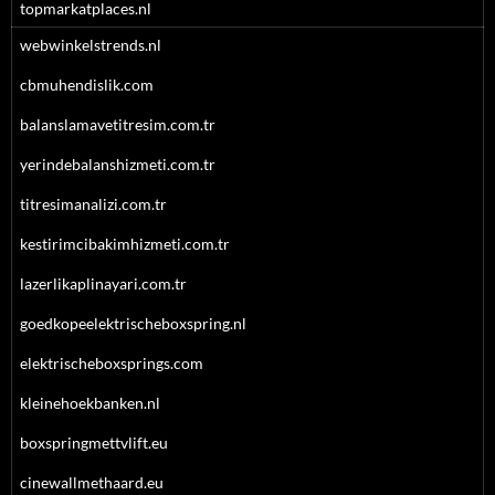
topmarkatplaces.nl
webwinkelstrends.nl
cbmuhendislik.com
balanslamavetitresim.com.tr
yerindebalanshizmeti.com.tr
titresimanalizi.com.tr
kestirimcibakimhizmeti.com.tr
lazerlikaplinayari.com.tr
goedkopeelektrischeboxspring.nl
elektrischeboxsprings.com
kleinehoekbanken.nl
boxspringmettvlift.eu
cinewallmethaard.eu