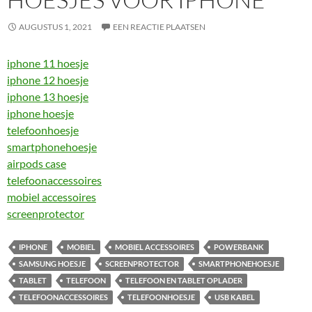
AUGUSTUS 1, 2021
EEN REACTIE PLAATSEN
iphone 11 hoesje
iphone 12 hoesje
iphone 13 hoesje
iphone hoesje
telefoonhoesje
smartphonehoesje
airpods case
telefoonaccessoires
mobiel accessoires
screenprotector
IPHONE
MOBIEL
MOBIEL ACCESSOIRES
POWERBANK
SAMSUNG HOESJE
SCREENPROTECTOR
SMARTPHONEHOESJE
TABLET
TELEFOON
TELEFOON EN TABLET OPLADER
TELEFOONACCESSOIRES
TELEFOONHOESJE
USB KABEL