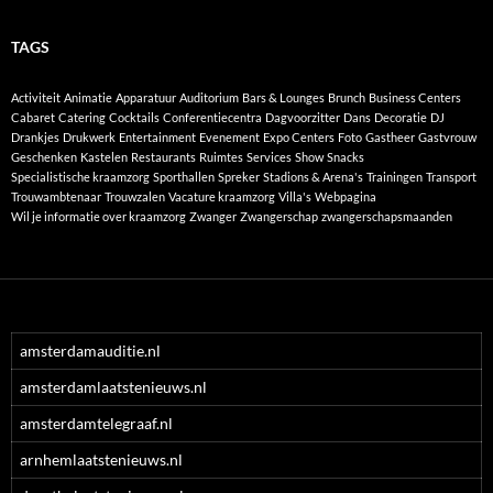
TAGS
Activiteit
Animatie
Apparatuur
Auditorium
Bars & Lounges
Brunch
Business Centers
Cabaret
Catering
Cocktails
Conferentiecentra
Dagvoorzitter
Dans
Decoratie
DJ
Drankjes
Drukwerk
Entertainment
Evenement
Expo Centers
Foto
Gastheer
Gastvrouw
Geschenken
Kastelen
Restaurants
Ruimtes
Services
Show
Snacks
Specialistische kraamzorg
Sporthallen
Spreker
Stadions & Arena's
Trainingen
Transport
Trouwambtenaar
Trouwzalen
Vacature kraamzorg
Villa's
Webpagina
Wil je informatie over kraamzorg
Zwanger
Zwangerschap
zwangerschapsmaanden
amsterdamauditie.nl
amsterdamlaatstenieuws.nl
amsterdamtelegraaf.nl
arnhemlaatstenieuws.nl