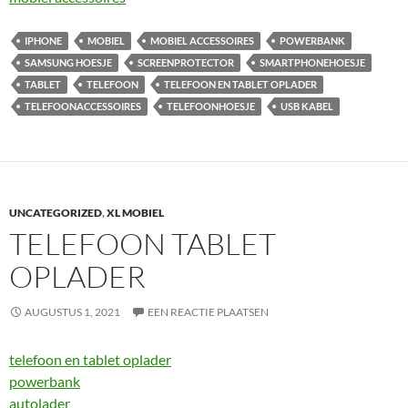
IPHONE
MOBIEL
MOBIEL ACCESSOIRES
POWERBANK
SAMSUNG HOESJE
SCREENPROTECTOR
SMARTPHONEHOESJE
TABLET
TELEFOON
TELEFOON EN TABLET OPLADER
TELEFOONACCESSOIRES
TELEFOONHOESJE
USB KABEL
UNCATEGORIZED
,
XL MOBIEL
TELEFOON TABLET
OPLADER
AUGUSTUS 1, 2021
EEN REACTIE PLAATSEN
telefoon en tablet oplader
powerbank
autolader