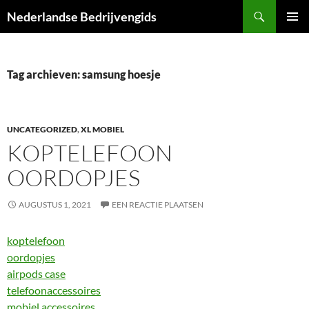
Ga
Zoeken
Nederlandse Bedrijvengids
naar
PRIMAI
de
MENU
inhoud
Tag archieven: samsung hoesje
UNCATEGORIZED
,
XL MOBIEL
KOPTELEFOON
OORDOPJES
AUGUSTUS 1, 2021
EEN REACTIE PLAATSEN
koptelefoon
oordopjes
airpods case
telefoonaccessoires
mobiel accessoires