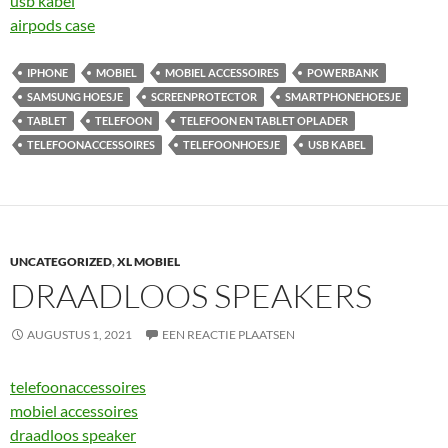
usb kabel
airpods case
IPHONE
MOBIEL
MOBIEL ACCESSOIRES
POWERBANK
SAMSUNG HOESJE
SCREENPROTECTOR
SMARTPHONEHOESJE
TABLET
TELEFOON
TELEFOON EN TABLET OPLADER
TELEFOONACCESSOIRES
TELEFOONHOESJE
USB KABEL
UNCATEGORIZED
,
XL MOBIEL
DRAADLOOS SPEAKERS
AUGUSTUS 1, 2021
EEN REACTIE PLAATSEN
telefoonaccessoires
mobiel accessoires
draadloos speaker