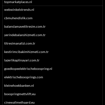
topmarkatplaces.nl
webwinkelstrends.nl
cbmuhendislik.com
balanslamavetitresim.com.tr
yerindebalanshizmeti.com.tr
titresimanalizi.com.tr
kestirimcibakimhizmeti.com.tr
lazerlikaplinayari.com.tr
goedkopeelektrischeboxspring.nl
elektrischeboxsprings.com
kleinehoekbanken.nl
boxspringmettvlift.eu
cinewallmethaard.eu