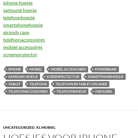
iphone hoesje
samsung hoesje
telefoonhoesje
smartphonehoesje
airpods case
telefoonaccessoires
mobiel accessoires
screenprotector
IPHONE
MOBIEL
MOBIEL ACCESSOIRES
POWERBANK
SAMSUNG HOESJE
SCREENPROTECTOR
SMARTPHONEHOESJE
TABLET
TELEFOON
TELEFOON EN TABLET OPLADER
TELEFOONACCESSOIRES
TELEFOONHOESJE
USB KABEL
UNCATEGORIZED
,
XL MOBIEL
HOESJES VOOR IPHONE