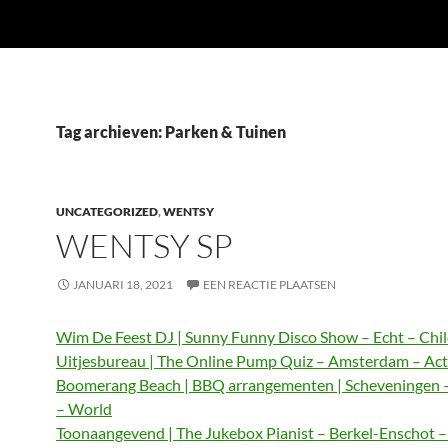
Tag archieven: Parken & Tuinen
UNCATEGORIZED
,
WENTSY
WENTSY SP
JANUARI 18, 2021
EEN REACTIE PLAATSEN
Wim De Feest DJ | Sunny Funny Disco Show – Echt – Chi
Uitjesbureau | The Online Pump Quiz – Amsterdam – Act
Boomerang Beach | BBQ arrangementen | Scheveningen 
– World
Toonaangevend | The Jukebox Pianist – Berkel-Enschot 