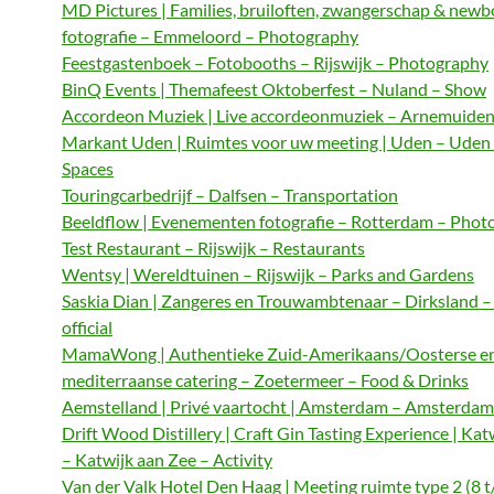
MD Pictures | Families, bruiloften, zwangerschap & newb
fotografie – Emmeloord – Photography
Feestgastenboek – Fotobooths – Rijswijk – Photography
BinQ Events | Themafeest Oktoberfest – Nuland – Show
Accordeon Muziek | Live accordeonmuziek – Arnemuiden
Markant Uden | Ruimtes voor uw meeting | Uden – Uden
Spaces
Touringcarbedrijf – Dalfsen – Transportation
Beeldflow | Evenementen fotografie – Rotterdam – Phot
Test Restaurant – Rijswijk – Restaurants
Wentsy | Wereldtuinen – Rijswijk – Parks and Gardens
Saskia Dian | Zangeres en Trouwambtenaar – Dirksland 
official
MamaWong | Authentieke Zuid-Amerikaans/Oosterse e
mediterraanse catering – Zoetermeer – Food & Drinks
Aemstelland | Privé vaartocht | Amsterdam – Amsterdam 
Drift Wood Distillery | Craft Gin Tasting Experience | Kat
– Katwijk aan Zee – Activity
Van der Valk Hotel Den Haag | Meeting ruimte type 2 (8 t