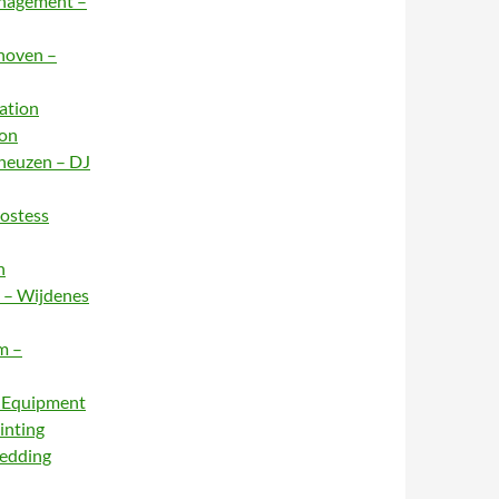
anagement –
dhoven –
ation
ion
rneuzen – DJ
Hostess
n
e – Wijdenes
m –
– Equipment
inting
Wedding