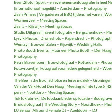
Event2foto | Sport – en evenementenfotografie in heel N
(internationaal mogelijk) – Amsterdam – Photography
Zaan Prinses | Vergaderen of BBQ tijdens het varen | Wo
Wormerveer – Meeting Spaces
Zaal 5 – Rijswijk – Meeting Spaces
Studio Dijkgraaf | Event fotografie – Bergschenhoek – P
Lysvik Photos | Droneshots – Papendrecht – Photograph
Wentsy | Trouwen Zalen – Rijswijk – Wedding Halls
Photo Booth Events | Huur een Photo Booth – Den Haag
Photography
Petra Bravenboer | Trouwfotograaf – Rotterdam – Phot
Fotovrouwtje | Fotograaf voor iedere gelegenheid – Woe
Photography
The Bee in the Box | Schotse en Ierse muziek – Groningen
Van der Valk Hotel Den Haag | Meeting ruimte type 6 (42
pers) – Nootdorp – Meeting Spaces
TukTukfabriek | De foodaanbieder op locatie – Bodegrave
Bruidsfotograaf | The Wedding Story – Noordhoek – Ph
DJ Senga | Allround Female DJ – Apeldoorn – DJ