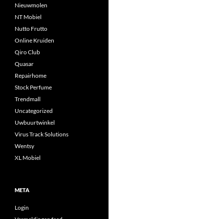
Nieuwmolen
NT Mobiel
Nutto Frutto
Online Kruiden
Qiro Club
Quasar
Repairhome
Stock Perfume
Trendmall
Uncategorized
Uwbuurtwinkel
Virus Track Solutions
Wentsy
XL Mobiel
META
Login