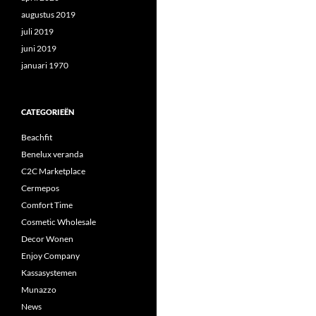
augustus 2019
juli 2019
juni 2019
januari 1970
CATEGORIEËN
Beachfit
Benelux veranda
C2C Marketplace
Cermepos
Comfort Time
Cosmetic Wholesale
Decor Wonen
Enjoy Company
Kassasystemen
Munazzo
News