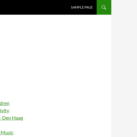
SAMPLE PAGE
ldren
ivity
– Den Haag
– Music