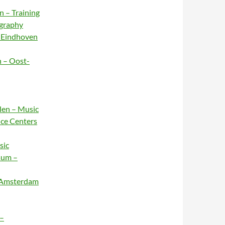
n – Training
ography
– Eindhoven
n – Oost-
rlen – Music
nce Centers
sic
sum –
– Amsterdam
 –