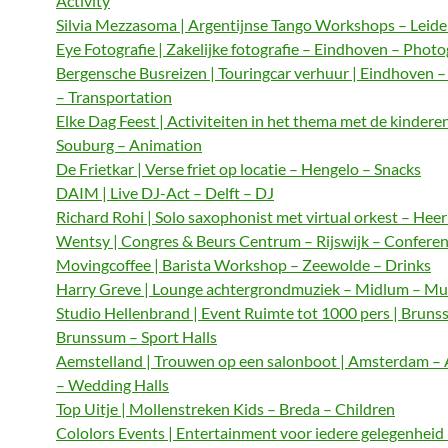
Activity
Silvia Mezzasoma | Argentijnse Tango Workshops – Leide
Eye Fotografie | Zakelijke fotografie – Eindhoven – Phot
Bergensche Busreizen | Touringcar verhuur | Eindhoven 
– Transportation
Elke Dag Feest | Activiteiten in het thema met de kindere
Souburg – Animation
De Frietkar | Verse friet op locatie – Hengelo – Snacks
DAIM | Live DJ-Act – Delft – DJ
Richard Rohi | Solo saxophonist met virtual orkest – Hee
Wentsy | Congres & Beurs Centrum – Rijswijk – Confere
Movingcoffee | Barista Workshop – Zeewolde – Drinks
Harry Greve | Lounge achtergrondmuziek – Midlum – Mu
Studio Hellenbrand | Event Ruimte tot 1000 pers | Bruns
Brunssum – Sport Halls
Aemstelland | Trouwen op een salonboot | Amsterdam 
– Wedding Halls
Top Uitje | Mollenstreken Kids – Breda – Children
Cololors Events | Entertainment voor iedere gelegenheid