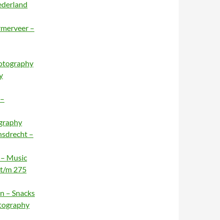
ederland
rmerveer –
hotography
y
 –
ography
nsdrecht –
 – Music
 t/m 275
n – Snacks
otography