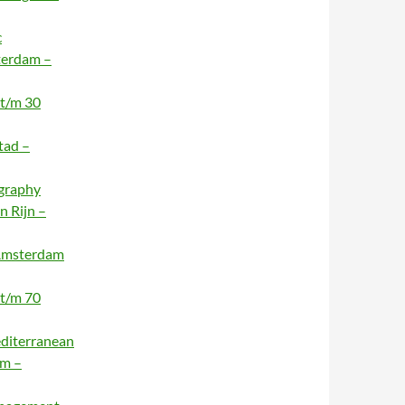
c
terdam –
 t/m 30
tad –
ography
n Rijn –
 Amsterdam
 t/m 70
editerranean
am –