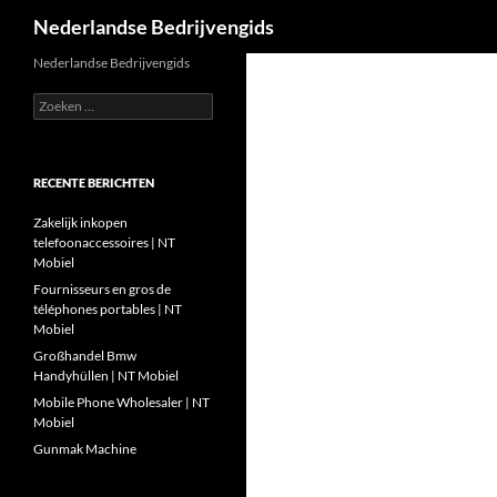
Zoeken
Nederlandse Bedrijvengids
Ga
Nederlandse Bedrijvengids
naar
Zoeken
de
naar:
inhoud
RECENTE BERICHTEN
Zakelijk inkopen
telefoonaccessoires | NT
Mobiel
Fournisseurs en gros de
téléphones portables | NT
Mobiel
Großhandel Bmw
Handyhüllen | NT Mobiel
Mobile Phone Wholesaler | NT
Mobiel
Gunmak Machine