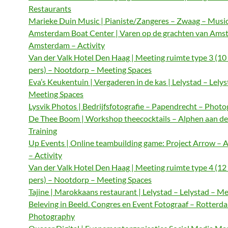
Restaurants
Marieke Duin Music | Pianiste/Zangeres – Zwaag – Musi
Amsterdam Boat Center | Varen op de grachten van Ams
Amsterdam – Activity
Van der Valk Hotel Den Haag | Meeting ruimte type 3 (10
pers) – Nootdorp – Meeting Spaces
Eva’s Keukentuin | Vergaderen in de kas | Lelystad – Lelys
Meeting Spaces
Lysvik Photos | Bedrijfsfotografie – Papendrecht – Phot
De Thee Boom | Workshop theecocktails – Alphen aan de
Training
Up Events | Online teambuilding game: Project Arrow –
– Activity
Van der Valk Hotel Den Haag | Meeting ruimte type 4 (12
pers) – Nootdorp – Meeting Spaces
Tajine | Marokkaans restaurant | Lelystad – Lelystad – M
Beleving in Beeld. Congres en Event Fotograaf – Rotterd
Photography