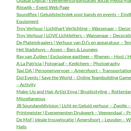
Quasar Digital | Evenementorganisaties Social Media M
Rijswijk – Event Web Page
Soundflex | Geluidstechniek voor bands en events – Ein
Equipment
Troy Verhuur | Lichthart Verlichting – Wassenaar – Decor
Troy Verhuur | LOVE Lichtletters – Wassenaar – Decorat
De Platendraaiers | Verhuur van DJ’s en apparatuur – Te
Het Stadshuys – Assen – Bars & Lounges
Ray van Zuijlen | Exclusieve gastheer – Rhenen – Host / 
A La Patricia | Fotograaf – Kedichem – Photography
Taxi DA | Personenvervoer – Amersfoort – Transportatio
Dol Events | Save the World – Online Teambuilding Gam
– Activity
Make-Up and Hair Artist Enya | Bruidsstyling – Rotterda
Miscellaneous
JB Soundanddivision | Licht en Geluid verhuur – Zwolle 
Printmeister | Evenementen Drukwerk – Veenendaal – Pr
De Mof | Ideale trouwlocatie | Amersfoort – Leusden – 
Halls