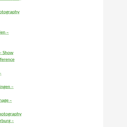
hotography
den –
 – Show
nference
–
ingen –
hage –
Photography
rburg –