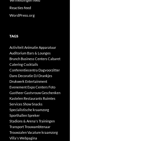
Vermeldingen feed
Reacties feed
WordPress.org
TAGS
Activiteit
Animatie
Apparatuur
Auditorium
Bars & Lounges
Brunch
Business Centers
Cabaret
Catering
Cocktails
Conferentiecentra
Dagvoorzitter
Dans
Decoratie
DJ
Drankjes
Drukwerk
Entertainment
Evenement
Expo Centers
Foto
Gastheer
Gastvrouw
Geschenken
Kastelen
Restaurants
Ruimtes
Services
Show
Snacks
Specialistische kraamzorg
Sporthallen
Spreker
Stadions & Arena's
Trainingen
Transport
Trouwambtenaar
Trouwzalen
Vacature kraamzorg
Villa's
Webpagina