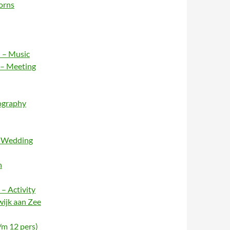
orns
 – Music
 – Meeting
ography
– Wedding
n
– Activity
wijk aan Zee
/m 12 pers)