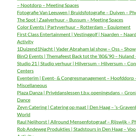
– Nootdorp – Meeting Spaces
Fotografie Van Leeuwen | Bruidsfotografie – Duiven – P
The Spot | Zaalverhuur – Bussum – Meeting Spaces
Color Events | Partyverhuur – Rotterdam – Equipment
First Class Entertainment | Vestinggolf | Naarden – Naar
Activity
1Duizend1Nacht | Vader Abraham lal show – Oss – Show
BinQ Events | Themafeest Back tot the ’80&’90 – Nuland
Studio 21 | Studio verhuur | Hilversum – Hilversum – Co
Centers
Eventerim | Event- & Congresmanagement – Hoofddorp 
Miscellaneous
Plaza Danza | Privédanslessen t.b.v. openingsdans – Gron
Dance
Zeyn Catering | Catering op maat | Den Haag – ‘s-Graven
World
Raul Neijhorst | Allround Mensenfotograaf – Rijswijk – 
Rob Andeweg Produkties | Stadstours in Den Haag – Voo