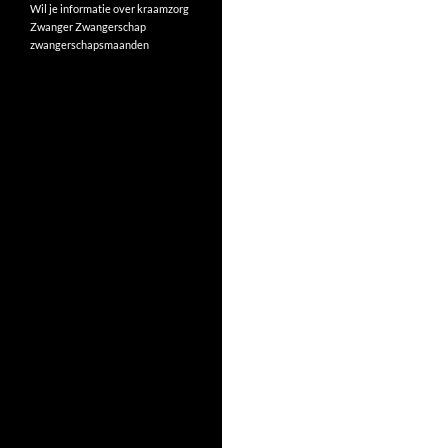
Wil je informatie over kraamzorg
Zwanger
Zwangerschap
zwangerschapsmaanden