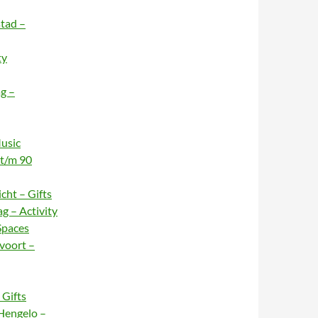
stad –
ty
g –
usic
 t/m 90
cht – Gifts
g – Activity
Spaces
voort –
Gifts
Hengelo –