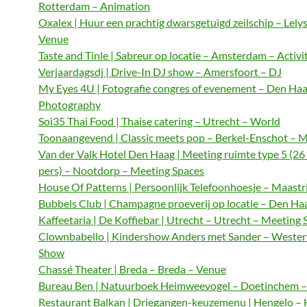
Rotterdam – Animation
Oxalex | Huur een prachtig dwarsgetuigd zeilschip – Lely
Venue
Taste and Tinle | Sabreur op locatie – Amsterdam – Activi
Verjaardagsdj | Drive-In DJ show – Amersfoort – DJ
My Eyes 4U | Fotografie congres of evenement – Den Haa
Photography
Soi35 Thai Food | Thaise catering – Utrecht – World
Toonaangevend | Classic meets pop – Berkel-Enschot – M
Van der Valk Hotel Den Haag | Meeting ruimte type 5 (26
pers) – Nootdorp – Meeting Spaces
House Of Patterns | Persoonlijk Telefoonhoesje – Maastri
Bubbels Club | Champagne proeverij op locatie – Den Haa
Kaffeetaria | De Koffiebar | Utrecht – Utrecht – Meeting 
Clownbabello | Kindershow Anders met Sander – Wester
Show
Chassé Theater | Breda – Breda – Venue
Bureau Ben | Natuurboek Heimweevogel – Doetinchem – 
Restaurant Balkan | Driegangen-keuzemenu | Hengelo – 