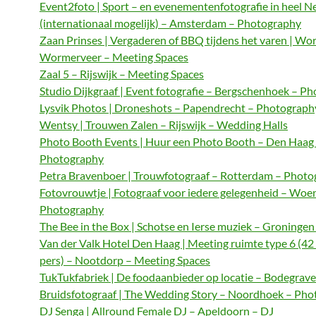
Event2foto | Sport – en evenementenfotografie in heel N
(internationaal mogelijk) – Amsterdam – Photography
Zaan Prinses | Vergaderen of BBQ tijdens het varen | Wo
Wormerveer – Meeting Spaces
Zaal 5 – Rijswijk – Meeting Spaces
Studio Dijkgraaf | Event fotografie – Bergschenhoek – P
Lysvik Photos | Droneshots – Papendrecht – Photograph
Wentsy | Trouwen Zalen – Rijswijk – Wedding Halls
Photo Booth Events | Huur een Photo Booth – Den Haag
Photography
Petra Bravenboer | Trouwfotograaf – Rotterdam – Phot
Fotovrouwtje | Fotograaf voor iedere gelegenheid – Woe
Photography
The Bee in the Box | Schotse en Ierse muziek – Groningen
Van der Valk Hotel Den Haag | Meeting ruimte type 6 (42
pers) – Nootdorp – Meeting Spaces
TukTukfabriek | De foodaanbieder op locatie – Bodegrave
Bruidsfotograaf | The Wedding Story – Noordhoek – Ph
DJ Senga | Allround Female DJ – Apeldoorn – DJ