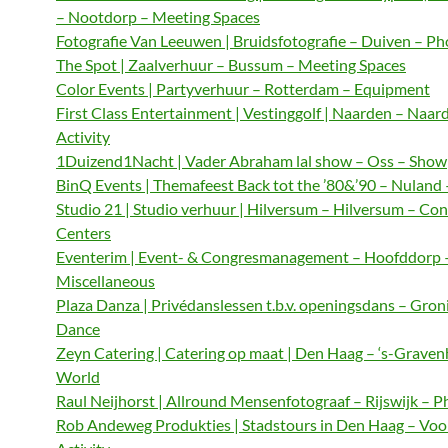
– Nootdorp – Meeting Spaces
Fotografie Van Leeuwen | Bruidsfotografie – Duiven – P
The Spot | Zaalverhuur – Bussum – Meeting Spaces
Color Events | Partyverhuur – Rotterdam – Equipment
First Class Entertainment | Vestinggolf | Naarden – Naar
Activity
1Duizend1Nacht | Vader Abraham lal show – Oss – Show
BinQ Events | Themafeest Back tot the ’80&’90 – Nuland
Studio 21 | Studio verhuur | Hilversum – Hilversum – Co
Centers
Eventerim | Event- & Congresmanagement – Hoofddorp 
Miscellaneous
Plaza Danza | Privédanslessen t.b.v. openingsdans – Gron
Dance
Zeyn Catering | Catering op maat | Den Haag – ‘s-Graven
World
Raul Neijhorst | Allround Mensenfotograaf – Rijswijk – 
Rob Andeweg Produkties | Stadstours in Den Haag – Voo