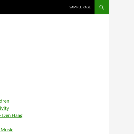
SAMPLE PAGE
ldren
ivity
– Den Haag
– Music