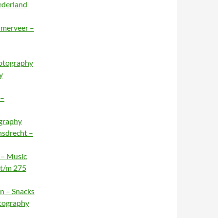
ederland
rmerveer –
hotography
y
 –
ography
nsdrecht –
 – Music
 t/m 275
n – Snacks
otography