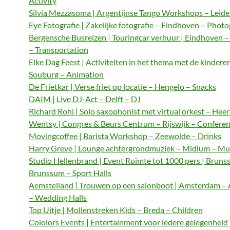
Activity
Silvia Mezzasoma | Argentijnse Tango Workshops – Leide
Eye Fotografie | Zakelijke fotografie – Eindhoven – Phot
Bergensche Busreizen | Touringcar verhuur | Eindhoven 
– Transportation
Elke Dag Feest | Activiteiten in het thema met de kindere
Souburg – Animation
De Frietkar | Verse friet op locatie – Hengelo – Snacks
DAIM | Live DJ-Act – Delft – DJ
Richard Rohi | Solo saxophonist met virtual orkest – Hee
Wentsy | Congres & Beurs Centrum – Rijswijk – Confere
Movingcoffee | Barista Workshop – Zeewolde – Drinks
Harry Greve | Lounge achtergrondmuziek – Midlum – Mu
Studio Hellenbrand | Event Ruimte tot 1000 pers | Bruns
Brunssum – Sport Halls
Aemstelland | Trouwen op een salonboot | Amsterdam 
– Wedding Halls
Top Uitje | Mollenstreken Kids – Breda – Children
Cololors Events | Entertainment voor iedere gelegenheid