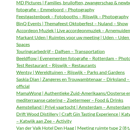
MD Pictures | Families, bruiloften, zwangerschap & newb
fotografie – Emmeloord – Photography
Feestgastenboek – Fotobooths – Rijswijk – Photography
BinQ Events | Themafeest Oktoberfest – Nuland – Show
Accordeon Muziek | Live accordeonmuziek – Arnemuiden
Markant Uden | Ruimtes voor uw meeting | Uden – Uden
Spaces
Touringcarbedrijf – Dalfsen – Transportation
Beeldflow | Evenementen fotografie – Rotterdam – Phot
Test Restaurant – Rijswijk – Restaurants
Wentsy | Wereldtuinen – Rijswijk – Parks and Gardens
Saskia Dian | Zangeres en Trouwambtenaar – Dirksland 
official
MamaWong | Authentieke Zuid-Amerikaans/Oosterse e
mediterraanse catering – Zoetermeer – Food & Drinks
Aemstelland | Privé vaartocht | Amsterdam – Amsterdam 
Drift Wood Distillery | Craft Gin Tasting Experience | Kat
– Katwijk aan Zee – Activity
Van der Valk Hotel Den Haag | Meeting ruimte type 2 (8 t