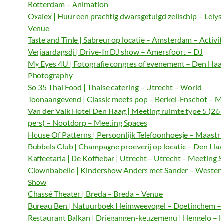
Rotterdam – Animation
Oxalex | Huur een prachtig dwarsgetuigd zeilschip – Lely
Venue
Taste and Tinle | Sabreur op locatie – Amsterdam – Activi
Verjaardagsdj | Drive-In DJ show – Amersfoort – DJ
My Eyes 4U | Fotografie congres of evenement – Den Haa
Photography
Soi35 Thai Food | Thaise catering – Utrecht – World
Toonaangevend | Classic meets pop – Berkel-Enschot – M
Van der Valk Hotel Den Haag | Meeting ruimte type 5 (26
pers) – Nootdorp – Meeting Spaces
House Of Patterns | Persoonlijk Telefoonhoesje – Maastri
Bubbels Club | Champagne proeverij op locatie – Den Haa
Kaffeetaria | De Koffiebar | Utrecht – Utrecht – Meeting 
Clownbabello | Kindershow Anders met Sander – Wester
Show
Chassé Theater | Breda – Breda – Venue
Bureau Ben | Natuurboek Heimweevogel – Doetinchem – 
Restaurant Balkan | Driegangen-keuzemenu | Hengelo – 