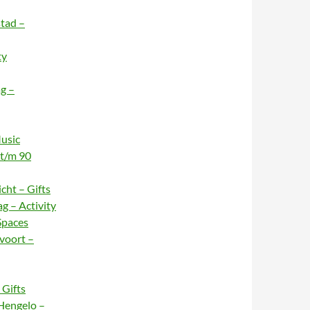
stad –
ty
g –
usic
 t/m 90
cht – Gifts
g – Activity
Spaces
voort –
Gifts
Hengelo –