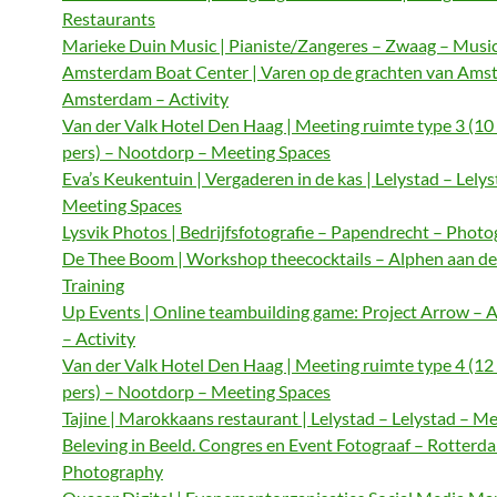
Restaurants
Marieke Duin Music | Pianiste/Zangeres – Zwaag – Musi
Amsterdam Boat Center | Varen op de grachten van Ams
Amsterdam – Activity
Van der Valk Hotel Den Haag | Meeting ruimte type 3 (10
pers) – Nootdorp – Meeting Spaces
Eva’s Keukentuin | Vergaderen in de kas | Lelystad – Lelys
Meeting Spaces
Lysvik Photos | Bedrijfsfotografie – Papendrecht – Phot
De Thee Boom | Workshop theecocktails – Alphen aan de
Training
Up Events | Online teambuilding game: Project Arrow –
– Activity
Van der Valk Hotel Den Haag | Meeting ruimte type 4 (12
pers) – Nootdorp – Meeting Spaces
Tajine | Marokkaans restaurant | Lelystad – Lelystad – M
Beleving in Beeld. Congres en Event Fotograaf – Rotterd
Photography