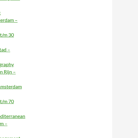
c
terdam –
 t/m 30
tad –
ography
n Rijn –
 Amsterdam
 t/m 70
editerranean
am –