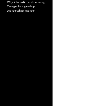
Wil je informatie over kraamzorg
Zwanger
Zwangerschap
zwangerschapsmaanden