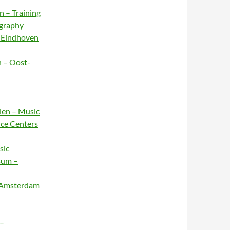
n – Training
ography
– Eindhoven
n – Oost-
rlen – Music
nce Centers
sic
sum –
– Amsterdam
 –