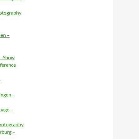
hotography
den –
 – Show
nference
–
ingen –
hage –
Photography
rburg –