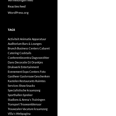
Vermeldingen feed
Reacties feed
WordPress.org
TAGS
Activiteit
Animatie
Apparatuur
Auditorium
Bars & Lounges
Brunch
Business Centers
Cabaret
Catering
Cocktails
Conferentiecentra
Dagvoorzitter
Dans
Decoratie
DJ
Drankjes
Drukwerk
Entertainment
Evenement
Expo Centers
Foto
Gastheer
Gastvrouw
Geschenken
Kastelen
Restaurants
Ruimtes
Services
Show
Snacks
Specialistische kraamzorg
Sporthallen
Spreker
Stadions & Arena's
Trainingen
Transport
Trouwambtenaar
Trouwzalen
Vacature kraamzorg
Villa's
Webpagina