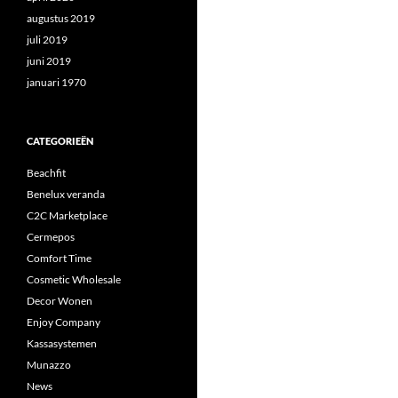
augustus 2019
juli 2019
juni 2019
januari 1970
CATEGORIEËN
Beachfit
Benelux veranda
C2C Marketplace
Cermepos
Comfort Time
Cosmetic Wholesale
Decor Wonen
Enjoy Company
Kassasystemen
Munazzo
News