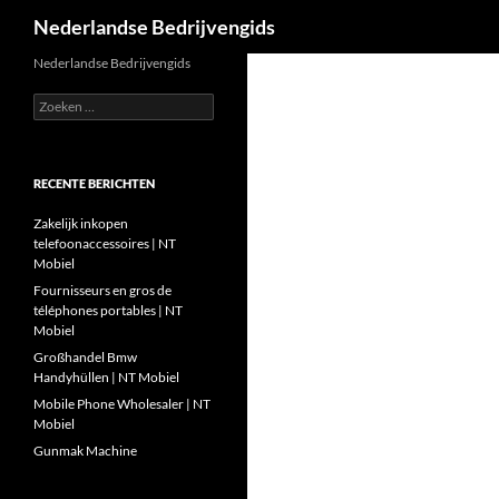
Zoeken
Nederlandse Bedrijvengids
Ga
Nederlandse Bedrijvengids
naar
Zoeken
de
naar:
inhoud
RECENTE BERICHTEN
Zakelijk inkopen
telefoonaccessoires | NT
Mobiel
Fournisseurs en gros de
téléphones portables | NT
Mobiel
Großhandel Bmw
Handyhüllen | NT Mobiel
Mobile Phone Wholesaler | NT
Mobiel
Gunmak Machine