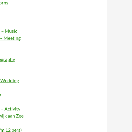
orns
 – Music
 – Meeting
ography
– Wedding
n
– Activity
wijk aan Zee
/m 12 pers)