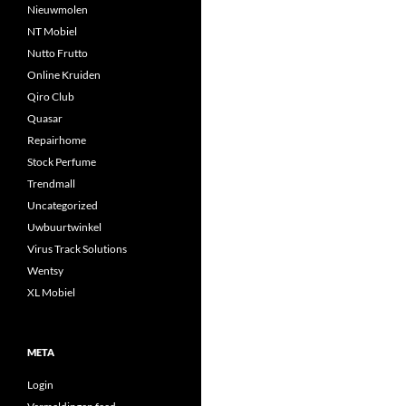
Nieuwmolen
NT Mobiel
Nutto Frutto
Online Kruiden
Qiro Club
Quasar
Repairhome
Stock Perfume
Trendmall
Uncategorized
Uwbuurtwinkel
Virus Track Solutions
Wentsy
XL Mobiel
META
Login