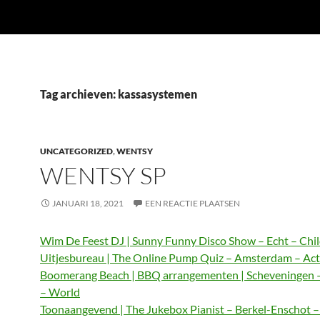
Tag archieven: kassasystemen
UNCATEGORIZED
,
WENTSY
WENTSY SP
JANUARI 18, 2021
EEN REACTIE PLAATSEN
Wim De Feest DJ | Sunny Funny Disco Show – Echt – Chi
Uitjesbureau | The Online Pump Quiz – Amsterdam – Act
Boomerang Beach | BBQ arrangementen | Scheveningen 
– World
Toonaangevend | The Jukebox Pianist – Berkel-Enschot 