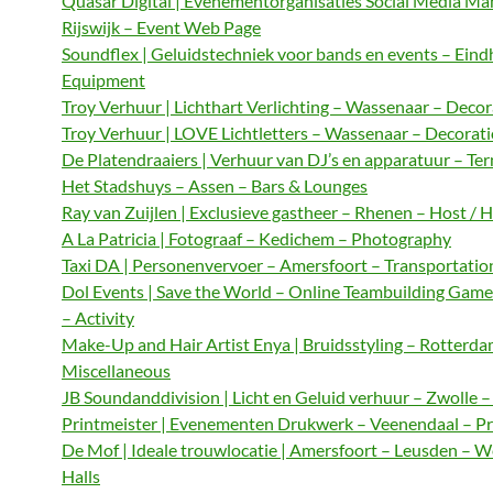
Quasar Digital | Evenementorganisaties Social Media M
Rijswijk – Event Web Page
Soundflex | Geluidstechniek voor bands en events – Ein
Equipment
Troy Verhuur | Lichthart Verlichting – Wassenaar – Decor
Troy Verhuur | LOVE Lichtletters – Wassenaar – Decorat
De Platendraaiers | Verhuur van DJ’s en apparatuur – Te
Het Stadshuys – Assen – Bars & Lounges
Ray van Zuijlen | Exclusieve gastheer – Rhenen – Host / 
A La Patricia | Fotograaf – Kedichem – Photography
Taxi DA | Personenvervoer – Amersfoort – Transportatio
Dol Events | Save the World – Online Teambuilding Gam
– Activity
Make-Up and Hair Artist Enya | Bruidsstyling – Rotterda
Miscellaneous
JB Soundanddivision | Licht en Geluid verhuur – Zwolle 
Printmeister | Evenementen Drukwerk – Veenendaal – Pr
De Mof | Ideale trouwlocatie | Amersfoort – Leusden – 
Halls