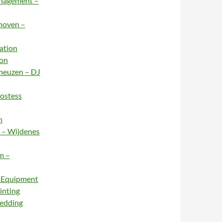
anagement –
dhoven –
ation
ion
rneuzen – DJ
Hostess
n
e – Wijdenes
m –
– Equipment
inting
Wedding