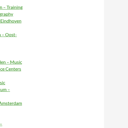
n – Training
ography
– Eindhoven
n – Oost-
rlen – Music
nce Centers
sic
sum –
– Amsterdam
 –