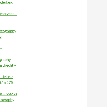
ederland
rmerveer –
hotography
y
 –
ography
nsdrecht –
 – Music
 t/m 275
n – Snacks
otography