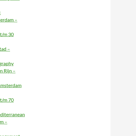
c
terdam –
 t/m 30
tad –
ography
n Rijn –
 Amsterdam
 t/m 70
editerranean
am –