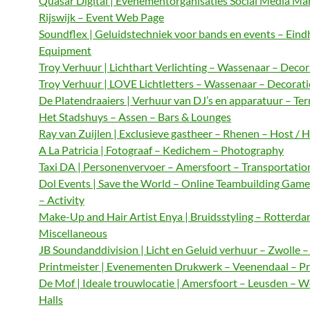
Quasar Digital | Evenementorganisaties Social Media M
Rijswijk – Event Web Page
Soundflex | Geluidstechniek voor bands en events – Ein
Equipment
Troy Verhuur | Lichthart Verlichting – Wassenaar – Decor
Troy Verhuur | LOVE Lichtletters – Wassenaar – Decorat
De Platendraaiers | Verhuur van DJ’s en apparatuur – Te
Het Stadshuys – Assen – Bars & Lounges
Ray van Zuijlen | Exclusieve gastheer – Rhenen – Host / 
A La Patricia | Fotograaf – Kedichem – Photography
Taxi DA | Personenvervoer – Amersfoort – Transportatio
Dol Events | Save the World – Online Teambuilding Gam
– Activity
Make-Up and Hair Artist Enya | Bruidsstyling – Rotterda
Miscellaneous
JB Soundanddivision | Licht en Geluid verhuur – Zwolle 
Printmeister | Evenementen Drukwerk – Veenendaal – Pr
De Mof | Ideale trouwlocatie | Amersfoort – Leusden – 
Halls