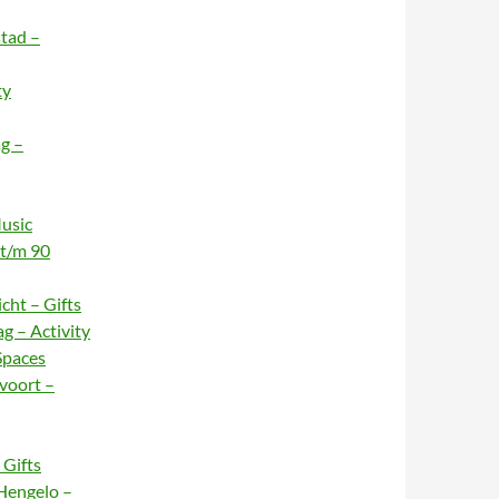
stad –
ty
g –
usic
 t/m 90
cht – Gifts
g – Activity
Spaces
voort –
Gifts
Hengelo –