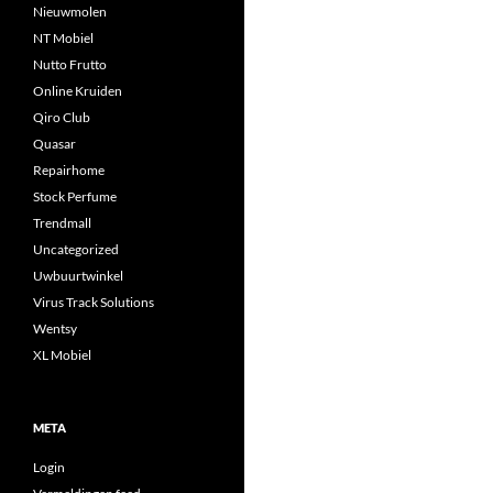
Nieuwmolen
NT Mobiel
Nutto Frutto
Online Kruiden
Qiro Club
Quasar
Repairhome
Stock Perfume
Trendmall
Uncategorized
Uwbuurtwinkel
Virus Track Solutions
Wentsy
XL Mobiel
META
Login