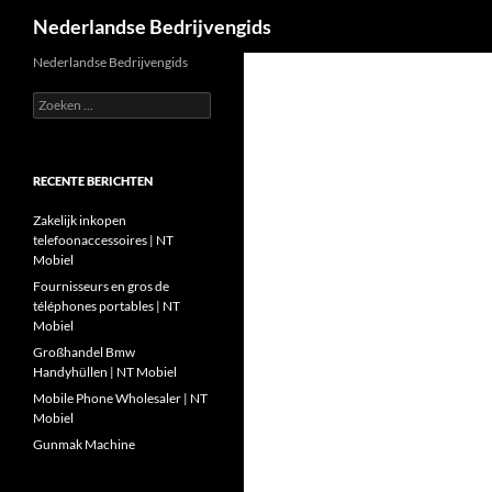
Zoeken
Nederlandse Bedrijvengids
Ga
Nederlandse Bedrijvengids
naar
Zoeken
de
naar:
inhoud
RECENTE BERICHTEN
Zakelijk inkopen
telefoonaccessoires | NT
Mobiel
Fournisseurs en gros de
téléphones portables | NT
Mobiel
Großhandel Bmw
Handyhüllen | NT Mobiel
Mobile Phone Wholesaler | NT
Mobiel
Gunmak Machine