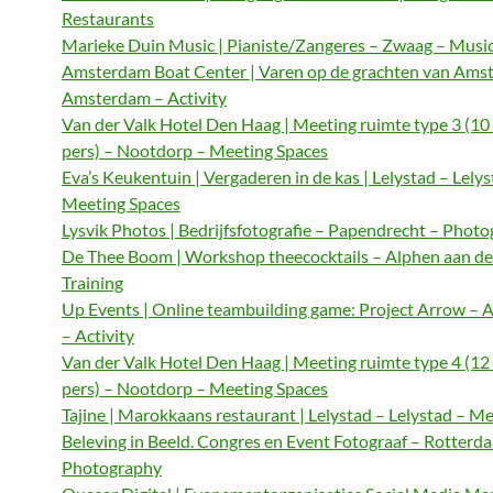
Restaurants
Marieke Duin Music | Pianiste/Zangeres – Zwaag – Musi
Amsterdam Boat Center | Varen op de grachten van Ams
Amsterdam – Activity
Van der Valk Hotel Den Haag | Meeting ruimte type 3 (10
pers) – Nootdorp – Meeting Spaces
Eva’s Keukentuin | Vergaderen in de kas | Lelystad – Lelys
Meeting Spaces
Lysvik Photos | Bedrijfsfotografie – Papendrecht – Phot
De Thee Boom | Workshop theecocktails – Alphen aan de
Training
Up Events | Online teambuilding game: Project Arrow –
– Activity
Van der Valk Hotel Den Haag | Meeting ruimte type 4 (12
pers) – Nootdorp – Meeting Spaces
Tajine | Marokkaans restaurant | Lelystad – Lelystad – M
Beleving in Beeld. Congres en Event Fotograaf – Rotterd
Photography