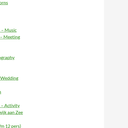
orns
 – Music
 – Meeting
ography
– Wedding
n
– Activity
wijk aan Zee
/m 12 pers)