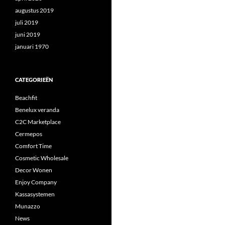
augustus 2019
juli 2019
juni 2019
januari 1970
CATEGORIEËN
Beachfit
Benelux veranda
C2C Marketplace
Cermepos
Comfort Time
Cosmetic Wholesale
Decor Wonen
Enjoy Company
Kassasystemen
Munazzo
News