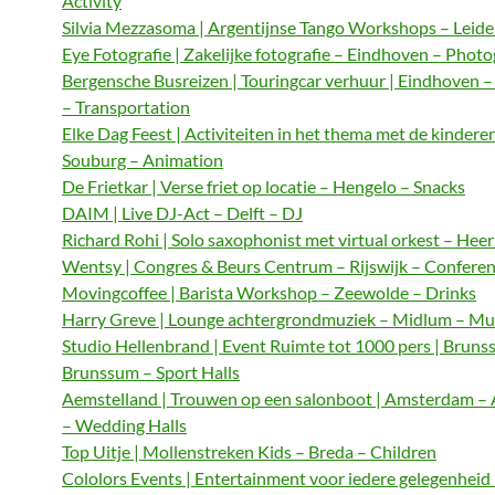
Activity
Silvia Mezzasoma | Argentijnse Tango Workshops – Leide
Eye Fotografie | Zakelijke fotografie – Eindhoven – Phot
Bergensche Busreizen | Touringcar verhuur | Eindhoven 
– Transportation
Elke Dag Feest | Activiteiten in het thema met de kindere
Souburg – Animation
De Frietkar | Verse friet op locatie – Hengelo – Snacks
DAIM | Live DJ-Act – Delft – DJ
Richard Rohi | Solo saxophonist met virtual orkest – Hee
Wentsy | Congres & Beurs Centrum – Rijswijk – Confere
Movingcoffee | Barista Workshop – Zeewolde – Drinks
Harry Greve | Lounge achtergrondmuziek – Midlum – Mu
Studio Hellenbrand | Event Ruimte tot 1000 pers | Bruns
Brunssum – Sport Halls
Aemstelland | Trouwen op een salonboot | Amsterdam 
– Wedding Halls
Top Uitje | Mollenstreken Kids – Breda – Children
Cololors Events | Entertainment voor iedere gelegenheid