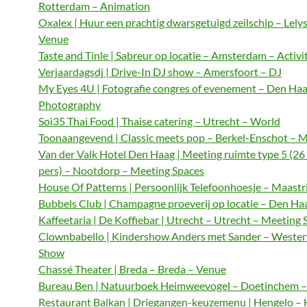
Rotterdam – Animation
Oxalex | Huur een prachtig dwarsgetuigd zeilschip – Lely
Venue
Taste and Tinle | Sabreur op locatie – Amsterdam – Activi
Verjaardagsdj | Drive-In DJ show – Amersfoort – DJ
My Eyes 4U | Fotografie congres of evenement – Den Haa
Photography
Soi35 Thai Food | Thaise catering – Utrecht – World
Toonaangevend | Classic meets pop – Berkel-Enschot – M
Van der Valk Hotel Den Haag | Meeting ruimte type 5 (26
pers) – Nootdorp – Meeting Spaces
House Of Patterns | Persoonlijk Telefoonhoesje – Maastri
Bubbels Club | Champagne proeverij op locatie – Den Haa
Kaffeetaria | De Koffiebar | Utrecht – Utrecht – Meeting 
Clownbabello | Kindershow Anders met Sander – Wester
Show
Chassé Theater | Breda – Breda – Venue
Bureau Ben | Natuurboek Heimweevogel – Doetinchem – 
Restaurant Balkan | Driegangen-keuzemenu | Hengelo – 