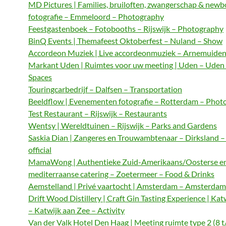
MD Pictures | Families, bruiloften, zwangerschap & newb
fotografie – Emmeloord – Photography
Feestgastenboek – Fotobooths – Rijswijk – Photography
BinQ Events | Themafeest Oktoberfest – Nuland – Show
Accordeon Muziek | Live accordeonmuziek – Arnemuiden
Markant Uden | Ruimtes voor uw meeting | Uden – Uden
Spaces
Touringcarbedrijf – Dalfsen – Transportation
Beeldflow | Evenementen fotografie – Rotterdam – Phot
Test Restaurant – Rijswijk – Restaurants
Wentsy | Wereldtuinen – Rijswijk – Parks and Gardens
Saskia Dian | Zangeres en Trouwambtenaar – Dirksland 
official
MamaWong | Authentieke Zuid-Amerikaans/Oosterse e
mediterraanse catering – Zoetermeer – Food & Drinks
Aemstelland | Privé vaartocht | Amsterdam – Amsterdam 
Drift Wood Distillery | Craft Gin Tasting Experience | Kat
– Katwijk aan Zee – Activity
Van der Valk Hotel Den Haag | Meeting ruimte type 2 (8 t