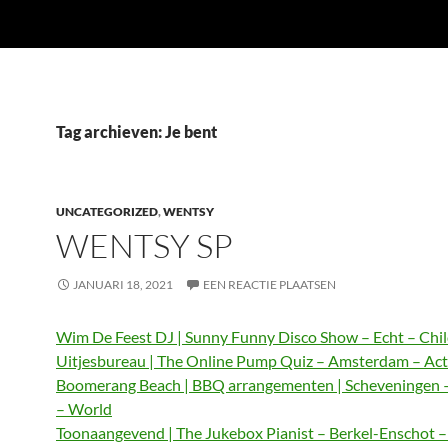
Tag archieven: Je bent
UNCATEGORIZED
,
WENTSY
WENTSY SP
JANUARI 18, 2021
EEN REACTIE PLAATSEN
Wim De Feest DJ | Sunny Funny Disco Show – Echt – Chi
Uitjesbureau | The Online Pump Quiz – Amsterdam – Act
Boomerang Beach | BBQ arrangementen | Scheveningen 
– World
Toonaangevend | The Jukebox Pianist – Berkel-Enschot 