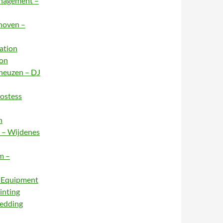
anagement –
dhoven –
ation
ion
rneuzen – DJ
Hostess
n
e – Wijdenes
m –
– Equipment
inting
Wedding