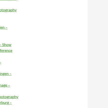
hotography
den –
 – Show
nference
–
ingen –
hage –
Photography
rburg –