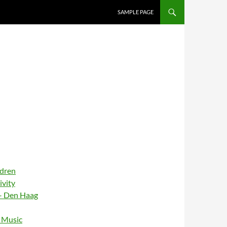
SAMPLE PAGE
ldren
ivity
– Den Haag
– Music