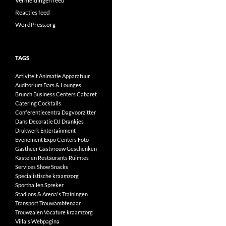
Vermeldingen feed
Reacties feed
WordPress.org
TAGS
Activiteit
Animatie
Apparatuur
Auditorium
Bars & Lounges
Brunch
Business Centers
Cabaret
Catering
Cocktails
Conferentiecentra
Dagvoorzitter
Dans
Decoratie
DJ
Drankjes
Drukwerk
Entertainment
Evenement
Expo Centers
Foto
Gastheer
Gastvrouw
Geschenken
Kastelen
Restaurants
Ruimtes
Services
Show
Snacks
Specialistische kraamzorg
Sporthallen
Spreker
Stadions & Arena's
Trainingen
Transport
Trouwambtenaar
Trouwzalen
Vacature kraamzorg
Villa's
Webpagina