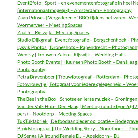
Event2foto | Sport – en evenementenfotografie in heel N
(internationaal mogelijk) – Amsterdam – Photography
Zaan Prinses | Vergaderen of BBQ tijdens het varen | Wo
Wormerveer – Meeting Spaces
Zaal 5 – Rijswijk – Meeting Spaces
Studio Dijkgraaf | Event fotografie – Bergschenhoek – P
Lysvik Photos | Droneshots – Papendrecht – Photograph
Wentsy | Trouwen Zalen – Rijswijk – Wedding Halls
Photo Booth Events | Huur een Photo Booth – Den Haag
Photography
Petra Bravenboer | Trouwfotograaf – Rotterdam – Phot
Fotovrouwtje | Fotograaf voor iedere gelegenheid – Woe
Photography
The Bee in the Box | Schotse en Ierse muziek – Groningen
Van der Valk Hotel Den Haag | Meeting ruimte type 6 (42
pers) – Nootdorp – Meeting Spaces
TukTukfabriek | De foodaanbieder op locatie – Bodegrave
Bruidsfotograaf | The Wedding Story – Noordhoek – Ph
DJ Senga | Allround Female DJ – Apeldoorn – DJ