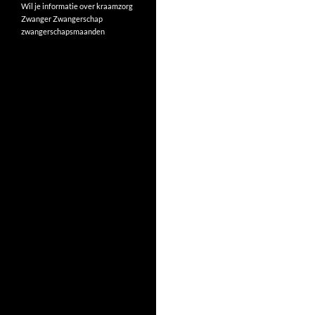
Wil je informatie over kraamzorg
Zwanger
Zwangerschap
zwangerschapsmaanden