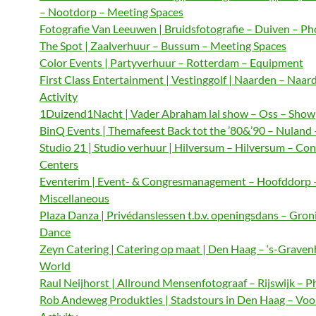
– Nootdorp – Meeting Spaces
Fotografie Van Leeuwen | Bruidsfotografie – Duiven – P
The Spot | Zaalverhuur – Bussum – Meeting Spaces
Color Events | Partyverhuur – Rotterdam – Equipment
First Class Entertainment | Vestinggolf | Naarden – Naar
Activity
1Duizend1Nacht | Vader Abraham lal show – Oss – Show
BinQ Events | Themafeest Back tot the ’80&’90 – Nuland
Studio 21 | Studio verhuur | Hilversum – Hilversum – Co
Centers
Eventerim | Event- & Congresmanagement – Hoofddorp 
Miscellaneous
Plaza Danza | Privédanslessen t.b.v. openingsdans – Gron
Dance
Zeyn Catering | Catering op maat | Den Haag – ‘s-Graven
World
Raul Neijhorst | Allround Mensenfotograaf – Rijswijk – 
Rob Andeweg Produkties | Stadstours in Den Haag – Voo