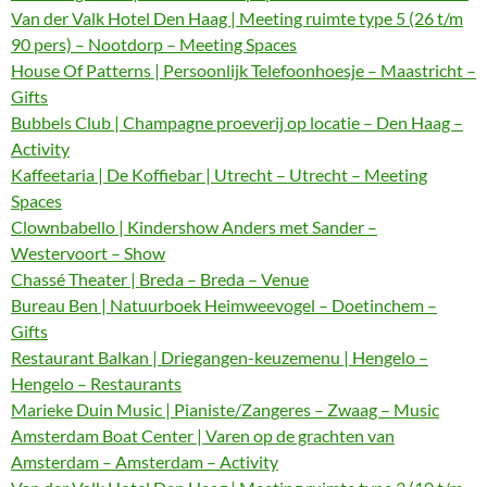
Van der Valk Hotel Den Haag | Meeting ruimte type 5 (26 t/m
90 pers) – Nootdorp – Meeting Spaces
House Of Patterns | Persoonlijk Telefoonhoesje – Maastricht –
Gifts
Bubbels Club | Champagne proeverij op locatie – Den Haag –
Activity
Kaffeetaria | De Koffiebar | Utrecht – Utrecht – Meeting
Spaces
Clownbabello | Kindershow Anders met Sander –
Westervoort – Show
Chassé Theater | Breda – Breda – Venue
Bureau Ben | Natuurboek Heimweevogel – Doetinchem –
Gifts
Restaurant Balkan | Driegangen-keuzemenu | Hengelo –
Hengelo – Restaurants
Marieke Duin Music | Pianiste/Zangeres – Zwaag – Music
Amsterdam Boat Center | Varen op de grachten van
Amsterdam – Amsterdam – Activity