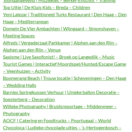
Toonaangevend | Muziekles – Berkel-Enschot – Training
Top Uitje | De Kluis Kids – Breda – Children
Yeni Lalezar | Traditioneel Turks Restaurant | Den Haag – Den
Haag – Mediterranean
Domein De Vier Ambachten | Wijngaard – Simonshaven –
Meeting Spaces
Alfreds | Vergaderzaal Parkkamer | Alphen aan den Rijn –
Alphen aan den Rijn – Venue
Saxisme | Live Saxofonist! – Broek op Langedijk – Music
Tourist Games | Interactief Moordspel/Hunted/Escape Game
– Veenhuizen – Activity
Boomerang Beach | Trouw locatie | Scheveningen – Den Haag
– Wedding Halls
Barnies Springkussen Verhuur | Unieke ballon Decoratie –
Soesterberg – Decoration
Willeke Photography | Bruidsreportage – Middenmeer –
Photography
AOCF | Catering en Foodtrucks – Poortugaal – World
Chocoloca | Ludieke chocolade uitjes – ‘s-Hertogenbosch –