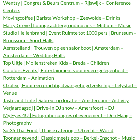
Wentsy | Congres & Beurs Centrum – Rijswijk – Conference
Centers
Movingcoffee | Barista Workshop – Zeewolde – Drinks
Harry Greve | Lounge achtergrondmuziek – Midlum – Music
Studio Hellenbrand | Event Ruimte tot 1000 pers | Brunssum –
Brunssum – Sport Halls
Aemstelland | Trouwen op een salonboot | Amsterdam –
Amsterdam – Wedding Halls
Top Uitje | Mollenstreken Kids – Breda – Children
Cololors Events | Entertainment voor iedere gelegenheid –
Rotterdam – Animation
Oxalex | Huur een prachtig dwarsgetuigd zeilschip – Lelystad –
Venue
Taste and Tinle | Sabreur op locatie – Amsterdam – Activity
Verjaardagsdj | Drive-In DJ show – Amersfoort – DJ
My Eyes 4U | Fotografie congres of evenement – Den Haag –
Photography
Soi35 Thai Food | Thaise catering – Utrecht – World
Toonaangevend | Classic meets pop – Berkel-Enschot – Music