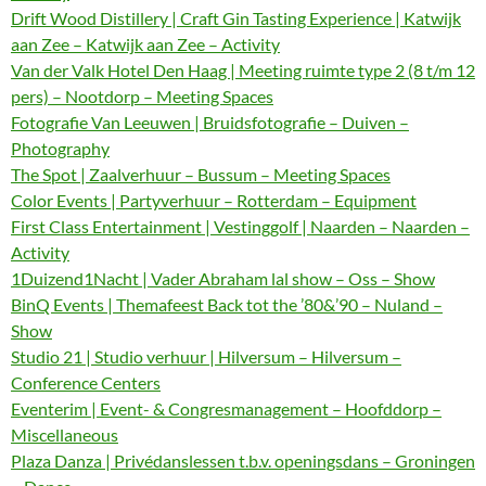
Drift Wood Distillery | Craft Gin Tasting Experience | Katwijk
aan Zee – Katwijk aan Zee – Activity
Van der Valk Hotel Den Haag | Meeting ruimte type 2 (8 t/m 12
pers) – Nootdorp – Meeting Spaces
Fotografie Van Leeuwen | Bruidsfotografie – Duiven –
Photography
The Spot | Zaalverhuur – Bussum – Meeting Spaces
Color Events | Partyverhuur – Rotterdam – Equipment
First Class Entertainment | Vestinggolf | Naarden – Naarden –
Activity
1Duizend1Nacht | Vader Abraham lal show – Oss – Show
BinQ Events | Themafeest Back tot the ’80&’90 – Nuland –
Show
Studio 21 | Studio verhuur | Hilversum – Hilversum –
Conference Centers
Eventerim | Event- & Congresmanagement – Hoofddorp –
Miscellaneous
Plaza Danza | Privédanslessen t.b.v. openingsdans – Groningen