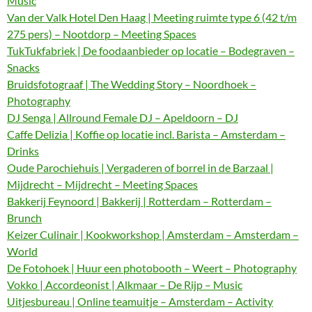
Music
Van der Valk Hotel Den Haag | Meeting ruimte type 6 (42 t/m
275 pers) – Nootdorp – Meeting Spaces
TukTukfabriek | De foodaanbieder op locatie – Bodegraven –
Snacks
Bruidsfotograaf | The Wedding Story – Noordhoek –
Photography
DJ Senga | Allround Female DJ – Apeldoorn – DJ
Caffe Delizia | Koffie op locatie incl. Barista – Amsterdam –
Drinks
Oude Parochiehuis | Vergaderen of borrel in de Barzaal |
Mijdrecht – Mijdrecht – Meeting Spaces
Bakkerij Feynoord | Bakkerij | Rotterdam – Rotterdam –
Brunch
Keizer Culinair | Kookworkshop | Amsterdam – Amsterdam –
World
De Fotohoek | Huur een photobooth – Weert – Photography
Vokko | Accordeonist | Alkmaar – De Rijp – Music
Uitjesbureau | Online teamuitje – Amsterdam – Activity