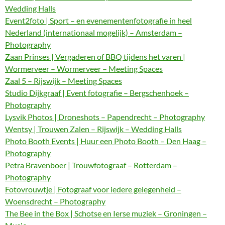
Wedding Halls
Event2foto | Sport – en evenementenfotografie in heel
Nederland (internationaal mogelijk) – Amsterdam –
Photography
Zaan Prinses | Vergaderen of BBQ tijdens het varen |
Wormerveer – Wormerveer – Meeting Spaces
Zaal 5 – Rijswijk – Meeting Spaces
Studio Dijkgraaf | Event fotografie – Bergschenhoek –
Photography
Lysvik Photos | Droneshots – Papendrecht – Photography
Wentsy | Trouwen Zalen – Rijswijk – Wedding Halls
Photo Booth Events | Huur een Photo Booth – Den Haag –
Photography
Petra Bravenboer | Trouwfotograaf – Rotterdam –
Photography
Fotovrouwtje | Fotograaf voor iedere gelegenheid –
Woensdrecht – Photography
The Bee in the Box | Schotse en Ierse muziek – Groningen –