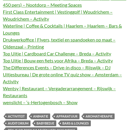
450 pers) – Nootdorp – Meeting Spaces
First Class Entertainment | Vestinggolf | Woudrichem –
Woudrichem – Activity
Waterline | Coffee & Cocktails | Haarlem – Haarlem – Bars &
Lounges
Drukwerkoffice | Flyers, textiel en spandoeken op maat –
Oldenzaal – Printing
Top Uitje | Cardboard Car Challenge – Breda – Activity
Top Uitje | Bouw een fiets voor Afrika – Breda – Activity
The Differences Events – Drive-in disco – Rijswijk – DJ
Uitjesbureau | De grote online TV quiz show – Amsterdam –
Activity
Wentsy | Restaurant – Vergaderarrangement – Rijswijk –
Restaurants
wenslicht – ‘s-Hertogenbosch – Show
ACTIVITEIT
ANIMATIE
APPARATUUR
AROMATHERAPIE
AUDITORIUM
BABYBEDJE
BARS & LOUNGES