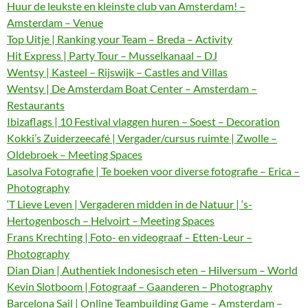
Huur de leukste en kleinste club van Amsterdam! –
Amsterdam – Venue
Top Uitje | Ranking your Team – Breda – Activity
Hit Express | Party Tour – Musselkanaal – DJ
Wentsy | Kasteel – Rijswijk – Castles and Villas
Wentsy | De Amsterdam Boat Center – Amsterdam –
Restaurants
Ibizaflags | 10 Festival vlaggen huren – Soest – Decoration
Kokki’s Zuiderzeecafé | Vergader/cursus ruimte | Zwolle –
Oldebroek – Meeting Spaces
Lasolva Fotografie | Te boeken voor diverse fotografie – Erica –
Photography
‘T Lieve Leven | Vergaderen midden in de Natuur | ‘s-
Hertogenbosch – Helvoirt – Meeting Spaces
Frans Krechting | Foto- en videograaf – Etten-Leur –
Photography
Dian Dian | Authentiek Indonesisch eten – Hilversum – World
Kevin Slotboom | Fotograaf – Gaanderen – Photography
Barcelona Sail | Online Teambuilding Game – Amsterdam –