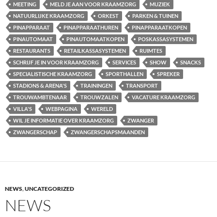
MEETING
MELD JE AAN VOOR KRAAMZORG
MUZIEK
NATUURLIJKE KRAAMZORG
ORKEST
PARKEN & TUINEN
PINAPPARAAT
PINAPPARAATHUREN
PINAPPARAATKOPEN
PINAUTOMAAT
PINAUTOMAATKOPEN
POSKASSASYSTEMEN
RESTAURANTS
RETAILKASSASYSTEMEN
RUIMTES
SCHRIJF JE IN VOOR KRAAMZORG
SERVICES
SHOW
SNACKS
SPECIALISTISCHE KRAAMZORG
SPORTHALLEN
SPREKER
STADIONS & ARENA'S
TRAININGEN
TRANSPORT
TROUWAMBTENAAR
TROUWZALEN
VACATURE KRAAMZORG
VILLA'S
WEBPAGINA
WERELD
WIL JE INFORMATIE OVER KRAAMZORG
ZWANGER
ZWANGERSCHAP
ZWANGERSCHAPSMAANDEN
NEWS
,
UNCATEGORIZED
NEWS