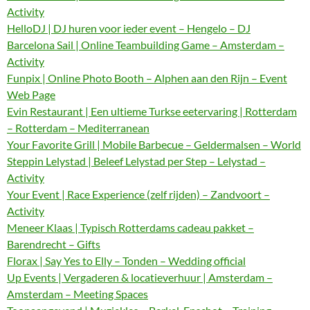
Activity
HelloDJ | DJ huren voor ieder event – Hengelo – DJ
Barcelona Sail | Online Teambuilding Game – Amsterdam –
Activity
Funpix | Online Photo Booth – Alphen aan den Rijn – Event
Web Page
Evin Restaurant | Een ultieme Turkse eetervaring | Rotterdam
– Rotterdam – Mediterranean
Your Favorite Grill | Mobile Barbecue – Geldermalsen – World
Steppin Lelystad | Beleef Lelystad per Step – Lelystad –
Activity
Your Event | Race Experience (zelf rijden) – Zandvoort –
Activity
Meneer Klaas | Typisch Rotterdams cadeau pakket –
Barendrecht – Gifts
Florax | Say Yes to Elly – Tonden – Wedding official
Up Events | Vergaderen & locatieverhuur | Amsterdam –
Amsterdam – Meeting Spaces