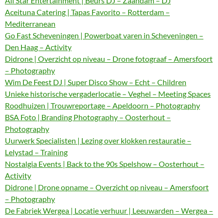
All Star Entertainment | Beurs DJ – Zaandam – DJ
Aceituna Catering | Tapas Favorito – Rotterdam –
Mediterranean
Go Fast Scheveningen | Powerboat varen in Scheveningen –
Den Haag – Activity
Didrone | Overzicht op niveau – Drone fotograaf – Amersfoort
– Photography
Wim De Feest DJ | Super Disco Show – Echt – Children
Unieke historische vergaderlocatie – Veghel – Meeting Spaces
Roodhuizen | Trouwreportage – Apeldoorn – Photography
BSA Foto | Branding Photography – Oosterhout –
Photography
Uurwerk Specialisten | Lezing over klokken restauratie –
Lelystad – Training
Nostalgia Events | Back to the 90s Spelshow – Oosterhout –
Activity
Didrone | Drone opname – Overzicht op niveau – Amersfoort
– Photography
De Fabriek Wergea | Locatie verhuur | Leeuwarden – Wergea –