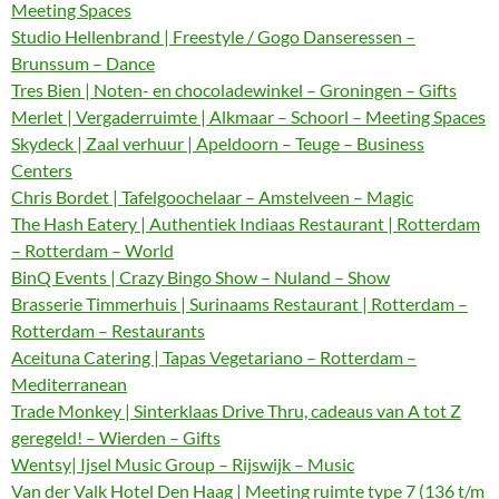
Meeting Spaces
Studio Hellenbrand | Freestyle / Gogo Danseressen –
Brunssum – Dance
Tres Bien | Noten- en chocoladewinkel – Groningen – Gifts
Merlet | Vergaderruimte | Alkmaar – Schoorl – Meeting Spaces
Skydeck | Zaal verhuur | Apeldoorn – Teuge – Business
Centers
Chris Bordet | Tafelgoochelaar – Amstelveen – Magic
The Hash Eatery | Authentiek Indiaas Restaurant | Rotterdam
– Rotterdam – World
BinQ Events | Crazy Bingo Show – Nuland – Show
Brasserie Timmerhuis | Surinaams Restaurant | Rotterdam –
Rotterdam – Restaurants
Aceituna Catering | Tapas Vegetariano – Rotterdam –
Mediterranean
Trade Monkey | Sinterklaas Drive Thru, cadeaus van A tot Z
geregeld! – Wierden – Gifts
Wentsy| Ijsel Music Group – Rijswijk – Music
Van der Valk Hotel Den Haag | Meeting ruimte type 7 (136 t/m