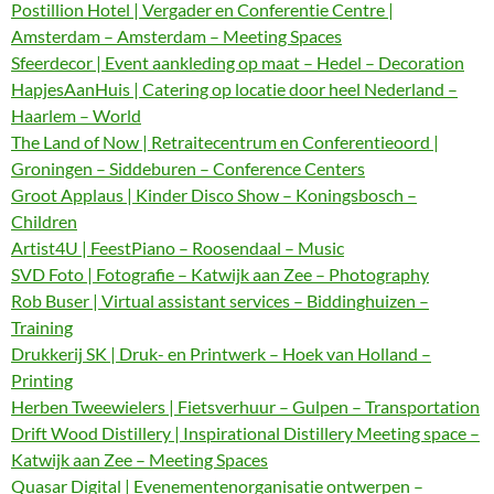
Postillion Hotel | Vergader en Conferentie Centre |
Amsterdam – Amsterdam – Meeting Spaces
Sfeerdecor | Event aankleding op maat – Hedel – Decoration
HapjesAanHuis | Catering op locatie door heel Nederland –
Haarlem – World
The Land of Now | Retraitecentrum en Conferentieoord |
Groningen – Siddeburen – Conference Centers
Groot Applaus | Kinder Disco Show – Koningsbosch –
Children
Artist4U | FeestPiano – Roosendaal – Music
SVD Foto | Fotografie – Katwijk aan Zee – Photography
Rob Buser | Virtual assistant services – Biddinghuizen –
Training
Drukkerij SK | Druk- en Printwerk – Hoek van Holland –
Printing
Herben Tweewielers | Fietsverhuur – Gulpen – Transportation
Drift Wood Distillery | Inspirational Distillery Meeting space –
Katwijk aan Zee – Meeting Spaces
Quasar Digital | Evenementenorganisatie ontwerpen –