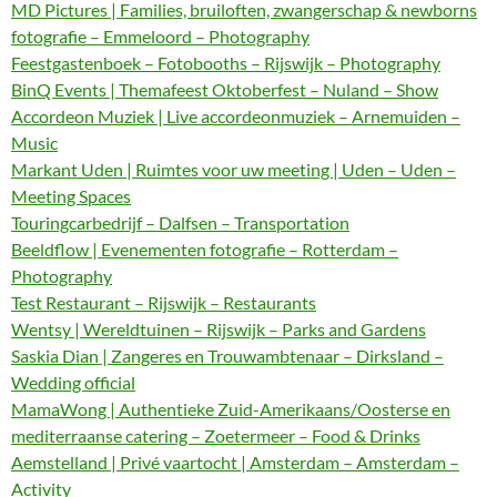
MD Pictures | Families, bruiloften, zwangerschap & newborns
fotografie – Emmeloord – Photography
Feestgastenboek – Fotobooths – Rijswijk – Photography
BinQ Events | Themafeest Oktoberfest – Nuland – Show
Accordeon Muziek | Live accordeonmuziek – Arnemuiden –
Music
Markant Uden | Ruimtes voor uw meeting | Uden – Uden –
Meeting Spaces
Touringcarbedrijf – Dalfsen – Transportation
Beeldflow | Evenementen fotografie – Rotterdam –
Photography
Test Restaurant – Rijswijk – Restaurants
Wentsy | Wereldtuinen – Rijswijk – Parks and Gardens
Saskia Dian | Zangeres en Trouwambtenaar – Dirksland –
Wedding official
MamaWong | Authentieke Zuid-Amerikaans/Oosterse en
mediterraanse catering – Zoetermeer – Food & Drinks
Aemstelland | Privé vaartocht | Amsterdam – Amsterdam –
Activity