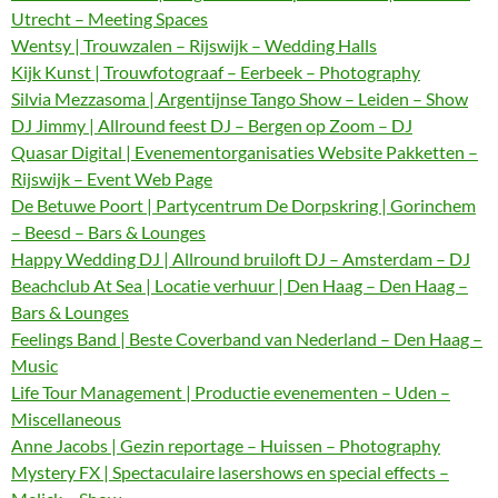
Utrecht – Meeting Spaces
Wentsy | Trouwzalen – Rijswijk – Wedding Halls
Kijk Kunst | Trouwfotograaf – Eerbeek – Photography
Silvia Mezzasoma | Argentijnse Tango Show – Leiden – Show
DJ Jimmy | Allround feest DJ – Bergen op Zoom – DJ
Quasar Digital | Evenementorganisaties Website Pakketten –
Rijswijk – Event Web Page
De Betuwe Poort | Partycentrum De Dorpskring | Gorinchem
– Beesd – Bars & Lounges
Happy Wedding DJ | Allround bruiloft DJ – Amsterdam – DJ
Beachclub At Sea | Locatie verhuur | Den Haag – Den Haag –
Bars & Lounges
Feelings Band | Beste Coverband van Nederland – Den Haag –
Music
Life Tour Management | Productie evenementen – Uden –
Miscellaneous
Anne Jacobs | Gezin reportage – Huissen – Photography
Mystery FX | Spectaculaire lasershows en special effects –