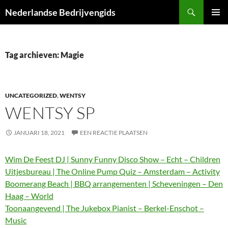
Ga
Zoeken
Nederlandse Bedrijvengids
naar
PRIMAI
de
MENU
inhoud
Tag archieven: Magie
UNCATEGORIZED
,
WENTSY
WENTSY SP
JANUARI 18, 2021
EEN REACTIE PLAATSEN
Wim De Feest DJ | Sunny Funny Disco Show – Echt – Children
Uitjesbureau | The Online Pump Quiz – Amsterdam – Activity
Boomerang Beach | BBQ arrangementen | Scheveningen – Den
Haag – World
Toonaangevend | The Jukebox Pianist – Berkel-Enschot –
Music