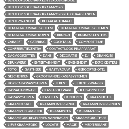
BEN JE OP ZOEK NAAR EEN VERLOSKUNDIGE
BEN JE OP ZOEK NAAR KRAAMZORG
BEN JE OP ZOEK NAAR KRAAMZORG REGIO HAAGLANDEN
BEN JE ZWANGER
BETAALAUTOMAAT
BETAALAUTOMAAT-SYSTEEM
BETAALAUTOMAAT-SYSTEMEN
BETAALAUTOMAATKOPEN
BRUNCH
BUSINESS CENTERS
CABARET
CATERING
COCKTAILS
COMFORT TIME
CONFERENTIECENTRA
CONTACTLOOS-PINAPPARAAT
DAGVOORZITTER
DANS
DECORATIE
DJ
DRANKJES
DRUKWERK
ENTERTAINMENT
EVENEMENT
EXPO CENTERS
FOTO
GASTHEER
GASTVROUW
GEBOORTEHOTEL
GESCHENKEN
GROOTHANDELKASSASYSTEMEN
HORECAKASSASYSTEMEN
JE BENT
JE BENT ZWANGER
KASSAHARDWARE
KASSASOFTWARE
KASSASYSTEEM
KASSASYSTEMEN
KASTELEN
KINDEREN
KRAAMHOTEL
KRAAMPAKKET
KRAAMVERZORGENDE
KRAAMVERZORGENDEN
KRAAMVERZORGSTER
KRAAMWEEK
KRAAMZORG
KRAAMZORG REGELEN EN AANVRAGEN
KRAAMZORG THUIS
LIEVE KRAAMZORG
LOCATIE
MAGIE
MEDITERRANE