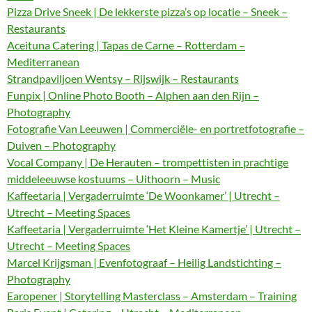
Pizza Drive Sneek | De lekkerste pizza’s op locatie – Sneek –
Restaurants
Aceituna Catering | Tapas de Carne – Rotterdam –
Mediterranean
Strandpaviljoen Wentsy – Rijswijk – Restaurants
Funpix | Online Photo Booth – Alphen aan den Rijn –
Photography
Fotografie Van Leeuwen | Commerciële- en portretfotografie –
Duiven – Photography
Vocal Company | De Herauten – trompettisten in prachtige
middeleeuwse kostuums – Uithoorn – Music
Kaffeetaria | Vergaderruimte ‘De Woonkamer’ | Utrecht –
Utrecht – Meeting Spaces
Kaffeetaria | Vergaderruimte ‘Het Kleine Kamertje’ | Utrecht –
Utrecht – Meeting Spaces
Marcel Krijgsman | Evenfotograaf – Heilig Landstichting –
Photography
Earopener | Storytelling Masterclass – Amsterdam – Training