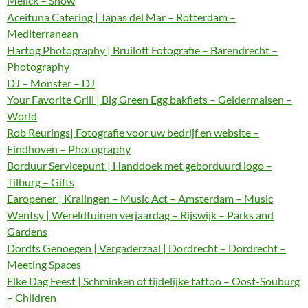
Melick – Show
Aceituna Catering | Tapas del Mar – Rotterdam –
Mediterranean
Hartog Photography | Bruiloft Fotografie – Barendrecht –
Photography
DJ – Monster – DJ
Your Favorite Grill | Big Green Egg bakfiets – Geldermalsen –
World
Rob Reurings| Fotografie voor uw bedrijf en website –
Eindhoven – Photography
Borduur Servicepunt | Handdoek met geborduurd logo –
Tilburg – Gifts
Earopener | Kralingen – Music Act – Amsterdam – Music
Wentsy | Wereldtuinen verjaardag – Rijswijk – Parks and
Gardens
Dordts Genoegen | Vergaderzaal | Dordrecht – Dordrecht –
Meeting Spaces
Elke Dag Feest | Schminken of tijdelijke tattoo – Oost-Souburg
– Children