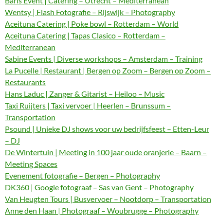
Baris Event | Catering – Utrecht – Mediterranean
Wentsy | Flash Fotografie – Rijswijk – Photography
Aceituna Catering | Poke bowl – Rotterdam – World
Aceituna Catering | Tapas Clasico – Rotterdam –
Mediterranean
Sabine Events | Diverse workshops – Amsterdam – Training
La Pucelle | Restaurant | Bergen op Zoom – Bergen op Zoom –
Restaurants
Hans Laduc | Zanger & Gitarist – Heiloo – Music
Taxi Ruijters | Taxi vervoer | Heerlen – Brunssum –
Transportation
Psound | Unieke DJ shows voor uw bedrijfsfeest – Etten-Leur
– DJ
De Wintertuin | Meeting in 100 jaar oude oranjerie – Baarn –
Meeting Spaces
Evenement fotografie – Bergen – Photography
DK360 | Google fotograaf – Sas van Gent – Photography
Van Heugten Tours | Busvervoer – Nootdorp – Transportation
Anne den Haan | Photograaf – Woubrugge – Photography