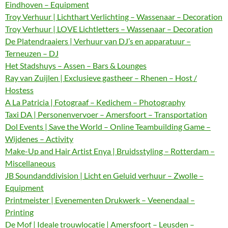
Eindhoven – Equipment
Troy Verhuur | Lichthart Verlichting – Wassenaar – Decoration
Troy Verhuur | LOVE Lichtletters – Wassenaar – Decoration
De Platendraaiers | Verhuur van DJ’s en apparatuur –
Terneuzen – DJ
Het Stadshuys – Assen – Bars & Lounges
Ray van Zuijlen | Exclusieve gastheer – Rhenen – Host /
Hostess
A La Patricia | Fotograaf – Kedichem – Photography
Taxi DA | Personenvervoer – Amersfoort – Transportation
Dol Events | Save the World – Online Teambuilding Game –
Wijdenes – Activity
Make-Up and Hair Artist Enya | Bruidsstyling – Rotterdam –
Miscellaneous
JB Soundanddivision | Licht en Geluid verhuur – Zwolle –
Equipment
Printmeister | Evenementen Drukwerk – Veenendaal –
Printing
De Mof | Ideale trouwlocatie | Amersfoort – Leusden –