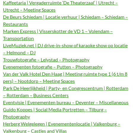
Kaffeetaria | Vergaderruimte ‘De Theaterzaal’ | Utrecht –
Utrecht – Meeting Spaces
De Beurs Schiedam | Locatie verhuur | Schiedam – Schiedam –
Restaurants
Marken Express | Visserskotter de VD 1 – Volendam –
Transportation
LiveMuziek.net | DJ drive-in-show of karaoke show op locatie
– Helmond – DJ
Trouwfotografie – Lelystad – Photography
Evenementen fotografie – Putten – Photography
Van der Valk Hotel Den Haag | Meeting ruimte type 1 (6 t/m 8
pers) – Nootdorp – Meeting Spaces
Park De Heerlijkheid | Party- en Congrescentrum | Rotterdam
– Rotterdam – Business Centers
Eventvisie | Evenementen bureau – Deventer – Miscellaneous
Guido Koppes | Social Media Portretten – Tilburg –
Photography
Herberg Welgelegen | Evenementenlocatie | Valkenburg –
Valkenburg – Castles and Villas