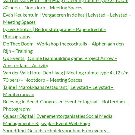
Van der Valk Hotel Den Haag | Meeting ruimte type 3 (10 t/m
30 pers) – Nootdorp – Meeting Spaces
Eva’s Keukentuin | Vergaderen in de kas | Lelystad – Lelystad –
Meeting Spaces
Lysvik Photos | Bedrijfsfotografie – Papendrecht –
Photography
De Thee Boom | Workshop theecocktails – Alphen aan den
Rijn – Training
Up Events | Online teambuilding game: Project Arrow –
Amsterdam – Activity
Van der Valk Hotel Den Haag | Meeting ruimte type 4 (12 t/m
70 pers) – Nootdorp – Meeting Spaces
Tajine | Marokkaans restaurant | Lelystad – Lelystad –
Mediterranean
Beleving in Beeld. Congres en Event Fotograaf – Rotterdam –
Photography
Quasar Digital | Evenementorganisaties Social Media
Management – Rijswijk – Event Web Page
Soundflex | Geluidstechniek voor bands en events –