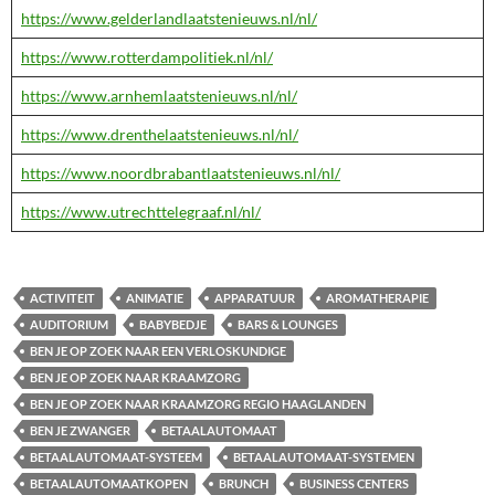
https://www.gelderlandlaatstenieuws.nl/nl/
https://www.rotterdampolitiek.nl/nl/
https://www.arnhemlaatstenieuws.nl/nl/
https://www.drenthelaatstenieuws.nl/nl/
https://www.noordbrabantlaatstenieuws.nl/nl/
https://www.utrechttelegraaf.nl/nl/
ACTIVITEIT
ANIMATIE
APPARATUUR
AROMATHERAPIE
AUDITORIUM
BABYBEDJE
BARS & LOUNGES
BEN JE OP ZOEK NAAR EEN VERLOSKUNDIGE
BEN JE OP ZOEK NAAR KRAAMZORG
BEN JE OP ZOEK NAAR KRAAMZORG REGIO HAAGLANDEN
BEN JE ZWANGER
BETAALAUTOMAAT
BETAALAUTOMAAT-SYSTEEM
BETAALAUTOMAAT-SYSTEMEN
BETAALAUTOMAATKOPEN
BRUNCH
BUSINESS CENTERS