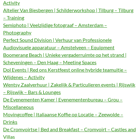
Activity
Altelier Van Biesbergen | Schilderworkshop | Tilburg – Tilburg
– Training
Semiphoto | Veelzijdige fotograaf – Amsterdam –
Photography
Perfect Sound Division | Verhuur van Professionele
Audiovisuele apparatuur – Amstelveen – Equipment
Boomerang Beach | Unieke vergaderruimte op het strand |
Scheveningen – Den Haag – Meeting Spaces
Dol Events | Red ons Kerstfeest online hybride teamuitje –
Wijdenes – Activity
Wentsy Zaalverhuur | Zakelijk & Particulieren events | Rijswijk
– Rijswijk – Bars & Lounges
De Evenementen Kamer | Evenementenbureau – Grou –
Miscellaneous
Movingcoffee | Italiaanse Koffie op Locatie – Zeewolde –
Drinks
De Cromvoirtse | Bed and Breakfast – Cromvoirt – Castles and
Villas