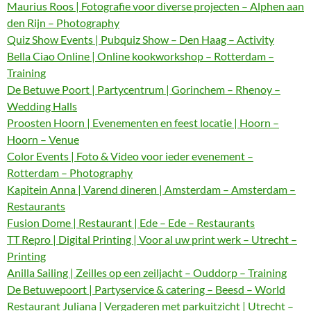
Maurius Roos | Fotografie voor diverse projecten – Alphen aan
den Rijn – Photography
Quiz Show Events | Pubquiz Show – Den Haag – Activity
Bella Ciao Online | Online kookworkshop – Rotterdam –
Training
De Betuwe Poort | Partycentrum | Gorinchem – Rhenoy –
Wedding Halls
Proosten Hoorn | Evenementen en feest locatie | Hoorn –
Hoorn – Venue
Color Events | Foto & Video voor ieder evenement –
Rotterdam – Photography
Kapitein Anna | Varend dineren | Amsterdam – Amsterdam –
Restaurants
Fusion Dome | Restaurant | Ede – Ede – Restaurants
TT Repro | Digital Printing | Voor al uw print werk – Utrecht –
Printing
Anilla Sailing | Zeilles op een zeiljacht – Ouddorp – Training
De Betuwepoort | Partyservice & catering – Beesd – World
Restaurant Juliana | Vergaderen met parkuitzicht | Utrecht –