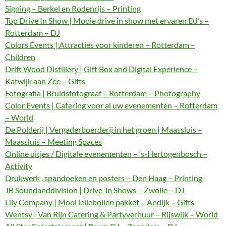
Signing – Berkel en Rodenrijs – Printing
Top Drive In Show | Mooie drive in show met ervaren DJ’s –
Rotterdam – DJ
Colors Events | Attracties voor kinderen – Rotterdam –
Children
Drift Wood Distillery | Gift Box and Digital Experience –
Katwijk aan Zee – Gifts
Fotografia | Bruidsfotograaf – Rotterdam – Photography
Color Events | Catering voor al uw evenementen – Rotterdam
– World
De Polderij | Vergaderboerderij in het groen | Maassluis –
Maassluis – Meeting Spaces
Online uitjes / Digitale evenementen – ‘s-Hertogenbosch –
Activity
Drukwerk , spandoeken en posters – Den Haag – Printing
JB Soundanddivision | Drive-in Shows – Zwolle – DJ
Lily Company | Mooi leliebollen pakket – Andijk – Gifts
Wentsy | Van Rijn Catering & Partyverhuur – Rijswijk – World