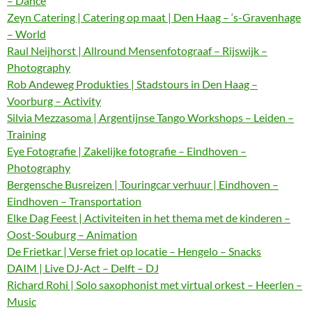
– Dance
Zeyn Catering | Catering op maat | Den Haag – ‘s-Gravenhage
– World
Raul Neijhorst | Allround Mensenfotograaf – Rijswijk –
Photography
Rob Andeweg Produkties | Stadstours in Den Haag –
Voorburg – Activity
Silvia Mezzasoma | Argentijnse Tango Workshops – Leiden –
Training
Eye Fotografie | Zakelijke fotografie – Eindhoven –
Photography
Bergensche Busreizen | Touringcar verhuur | Eindhoven –
Eindhoven – Transportation
Elke Dag Feest | Activiteiten in het thema met de kinderen –
Oost-Souburg – Animation
De Frietkar | Verse friet op locatie – Hengelo – Snacks
DAIM | Live DJ-Act – Delft – DJ
Richard Rohi | Solo saxophonist met virtual orkest – Heerlen –
Music