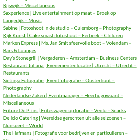
Rijswijk – Miscellaneous
Saxperience | Live entertainment op maat – Broek op
Langedijk – Music
Sabine | Fotoshoot in de studio – Culemborg – Photography
Kijk Kunst | Cake smash fotoshoot – Eerbeek – Children
Marken Express | Ms. Jan Smit sfeervolle boot – Volendam –
Bars & Lounges
Day’s Stonegrill | Vergaderen – Amsterdam – Business Centers
Restaurant Juliana | Evenementenlocatie | Utrecht – Utrecht –
Restaurants
Sietinga Fotografie | Eventfotografie – Oosterhout –
Photography
Nederlandse Zaken | Eventmanager – Heerhugowaard –
Miscellaneous
Friture De Prins | Friteswagen op locatie – Venlo – Snacks
Delicio Catering | Wereldse gerechten uit alle seizoenen –
Nunspeet – World
The Hafmans | Fotografie voor bedrijven en particulieren –