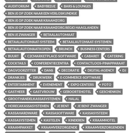
AUDITORIUM
BABYBEDJE
BARS & LOUNGES
BEN JE OP ZOEK NAAR EEN VERLOSKUNDIGE
BEN JE OP ZOEK NAAR KRAAMZORG
BEN JE OP ZOEK NAAR KRAAMZORG REGIO HAAGLANDEN
BEN JE ZWANGER
BETAALAUTOMAAT
BETAALAUTOMAAT-SYSTEEM
BETAALAUTOMAAT-SYSTEMEN
BETAALAUTOMAATKOPEN
BRUNCH
BUSINESS CENTERS
BUURT
C2CMARKETPLACE-SOFTWARE
CABARET
CATERING
COCKTAILS
CONFERENTIECENTRA
CONTACTLOOS-PINAPPARAAT
DAGVOORZITTER
DANS
DECORATIE
DIGITAL-AGENCY
DJ
DRANKJES
DRUKWERK
E-COMMERCE-SOFTWARE
ENTERTAINMENT
EVENEMENT
EXPO CENTERS
FOTO
GASTHEER
GASTVROUW
GEBOORTEHOTEL
GESCHENKEN
GROOTHANDELKASSASYSTEMEN
HALAL
HORECAKASSASYSTEMEN
JE BENT
JE BENT ZWANGER
KASSAHARDWARE
KASSASOFTWARE
KASSASYSTEEM
KASSASYSTEMEN
KASTELEN
KINDEREN
KRAAMHOTEL
KRAAMPAKKET
KRAAMVERZORGENDE
KRAAMVERZORGENDEN