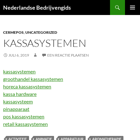
Ga
Zoeken
Nederlandse Bedrijvengids
naar
PRIMAI
de
MENU
inhoud
CERMEPOS
,
UNCATEGORIZED
KASSASYSTEMEN
JULI 6, 2019
EEN REACTIE PLAATSEN
kassasystemen
groothandel kassasystemen
horeca kassasystemen
kassa hardware
kassasysteem
pinapparaat
pos kassasystemen
retail kassasystemen
ACTIVITEIT
ANIMATIE
APPARATUUR
AROMATHERAPIE