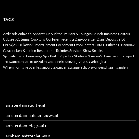
TAGS
Activiteit
Animatie
Apparatuur
Auditorium
Bars & Lounges
Brunch
Business Centers
Cabaret
Catering
Cocktails
Conferentiecentra
Dagvoorzitter
Dans
Decoratie
DJ
Drankjes
Drukwerk
Entertainment
Evenement
Expo Centers
Foto
Gastheer
Gastvrouw
Geschenken
Kastelen
Restaurants
Ruimtes
Services
Show
Snacks
Specialistische kraamzorg
Sporthallen
Spreker
Stadions & Arena's
Trainingen
Transport
Trouwambtenaar
Trouwzalen
Vacature kraamzorg
Villa's
Webpagina
Wil je informatie over kraamzorg
Zwanger
Zwangerschap
zwangerschapsmaanden
amsterdamauditie.nl
amsterdamlaatstenieuws.nl
amsterdamtelegraaf.nl
arnhemlaatstenieuws.nl