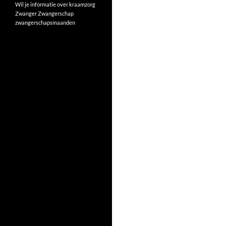
Wil je informatie over kraamzorg
Zwanger
Zwangerschap
zwangerschapsmaanden