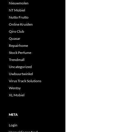
Nieuwmolen
NT Mobiel
Nutto Frutto
Online Kruiden
Qiro Club
Quasar
Repairhome
Stock Perfume
Trendmall
Uncategorized
Uwbuurtwinkel
Virus Track Solutions
Wentsy
XL Mobiel
META
Login