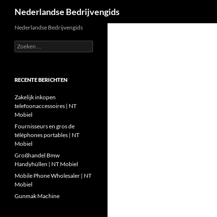
Zoeken
Nederlandse Bedrijvengids
Ga
Nederlandse Bedrijvengids
naar
Zoeken
de
naar:
inhoud
RECENTE BERICHTEN
Zakelijk inkopen
telefoonaccessoires | NT
Mobiel
Fournisseurs en gros de
téléphones portables | NT
Mobiel
Großhandel Bmw
Handyhüllen | NT Mobiel
Mobile Phone Wholesaler | NT
Mobiel
Gunmak Machine