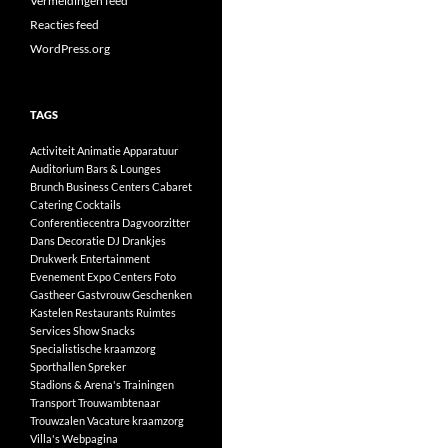
Vermeldingen feed
Reacties feed
WordPress.org
TAGS
Activiteit
Animatie
Apparatuur
Auditorium
Bars & Lounges
Brunch
Business Centers
Cabaret
Catering
Cocktails
Conferentiecentra
Dagvoorzitter
Dans
Decoratie
DJ
Drankjes
Drukwerk
Entertainment
Evenement
Expo Centers
Foto
Gastheer
Gastvrouw
Geschenken
Kastelen
Restaurants
Ruimtes
Services
Show
Snacks
Specialistische kraamzorg
Sporthallen
Spreker
Stadions & Arena's
Trainingen
Transport
Trouwambtenaar
Trouwzalen
Vacature kraamzorg
Villa's
Webpagina