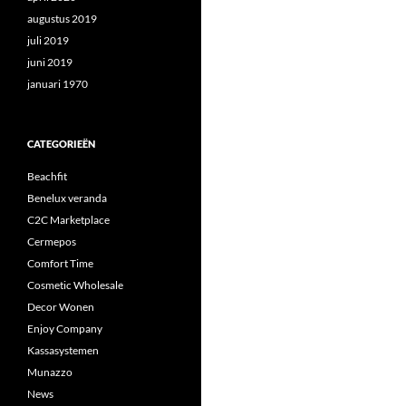
augustus 2019
juli 2019
juni 2019
januari 1970
CATEGORIEËN
Beachfit
Benelux veranda
C2C Marketplace
Cermepos
Comfort Time
Cosmetic Wholesale
Decor Wonen
Enjoy Company
Kassasystemen
Munazzo
News