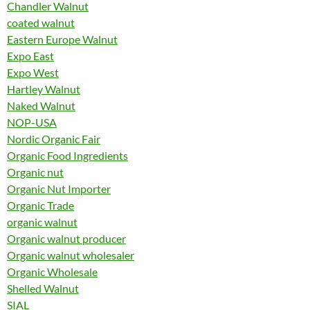
Chandler Walnut
coated walnut
Eastern Europe Walnut
Expo East
Expo West
Hartley Walnut
Naked Walnut
NOP-USA
Nordic Organic Fair
Organic Food Ingredients
Organic nut
Organic Nut Importer
Organic Trade
organic walnut
Organic walnut producer
Organic walnut wholesaler
Organic Wholesale
Shelled Walnut
SIAL