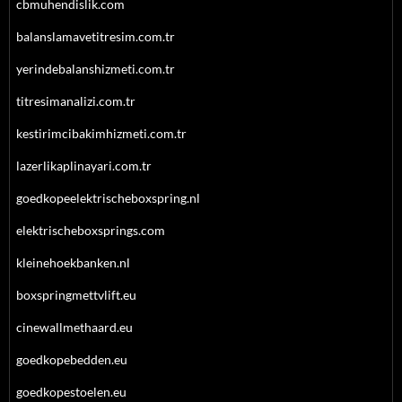
cbmuhendislik.com
balanslamavetitresim.com.tr
yerindebalanshizmeti.com.tr
titresimanalizi.com.tr
kestirimcibakimhizmeti.com.tr
lazerlikaplinayari.com.tr
goedkopeelektrischeboxspring.nl
elektrischeboxsprings.com
kleinehoekbanken.nl
boxspringmettvlift.eu
cinewallmethaard.eu
goedkopebedden.eu
goedkopestoelen.eu