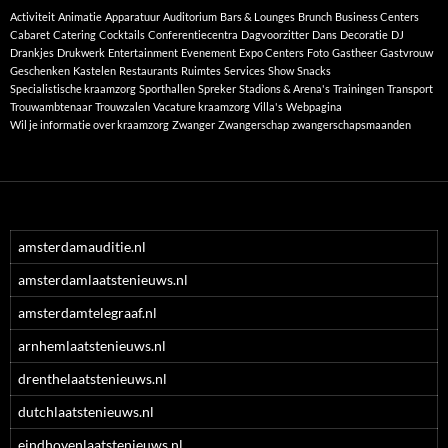
Activiteit
Animatie
Apparatuur
Auditorium
Bars & Lounges
Brunch
Business Centers
Cabaret
Catering
Cocktails
Conferentiecentra
Dagvoorzitter
Dans
Decoratie
DJ
Drankjes
Drukwerk
Entertainment
Evenement
Expo Centers
Foto
Gastheer
Gastvrouw
Geschenken
Kastelen
Restaurants
Ruimtes
Services
Show
Snacks
Specialistische kraamzorg
Sporthallen
Spreker
Stadions & Arena's
Trainingen
Transport
Trouwambtenaar
Trouwzalen
Vacature kraamzorg
Villa's
Webpagina
Wil je informatie over kraamzorg
Zwanger
Zwangerschap
zwangerschapsmaanden
amsterdamauditie.nl
amsterdamlaatstenieuws.nl
amsterdamtelegraaf.nl
arnhemlaatstenieuws.nl
drenthelaatstenieuws.nl
dutchlaatstenieuws.nl
eindhovenlaatstenieuws.nl