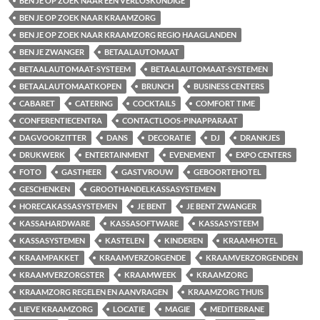
BEN JE OP ZOEK NAAR EEN VERLOSKUNDIGE
BEN JE OP ZOEK NAAR KRAAMZORG
BEN JE OP ZOEK NAAR KRAAMZORG REGIO HAAGLANDEN
BEN JE ZWANGER
BETAALAUTOMAAT
BETAALAUTOMAAT-SYSTEEM
BETAALAUTOMAAT-SYSTEMEN
BETAALAUTOMAATKOPEN
BRUNCH
BUSINESS CENTERS
CABARET
CATERING
COCKTAILS
COMFORT TIME
CONFERENTIECENTRA
CONTACTLOOS-PINAPPARAAT
DAGVOORZITTER
DANS
DECORATIE
DJ
DRANKJES
DRUKWERK
ENTERTAINMENT
EVENEMENT
EXPO CENTERS
FOTO
GASTHEER
GASTVROUW
GEBOORTEHOTEL
GESCHENKEN
GROOTHANDELKASSASYSTEMEN
HORECAKASSASYSTEMEN
JE BENT
JE BENT ZWANGER
KASSAHARDWARE
KASSASOFTWARE
KASSASYSTEEM
KASSASYSTEMEN
KASTELEN
KINDEREN
KRAAMHOTEL
KRAAMPAKKET
KRAAMVERZORGENDE
KRAAMVERZORGENDEN
KRAAMVERZORGSTER
KRAAMWEEK
KRAAMZORG
KRAAMZORG REGELEN EN AANVRAGEN
KRAAMZORG THUIS
LIEVE KRAAMZORG
LOCATIE
MAGIE
MEDITERRANE