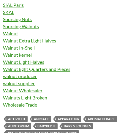
SIAL Paris
SKAL
Sourcing Nuts
Sourcing Walnuts
Walnut
Walnut Extra Light Halves
Walnut In-Shell
Walnut kernel
Walnut Light Halves
Walnut light Quarters and Pieces
walnut producer
walnut supplier
Walnut Wholesaler
Walnuts Light Broken
Wholesale Trade
ACTIVITEIT
ANIMATIE
APPARATUUR
AROMATHERAPIE
AUDITORIUM
BABYBEDJE
BARS & LOUNGES