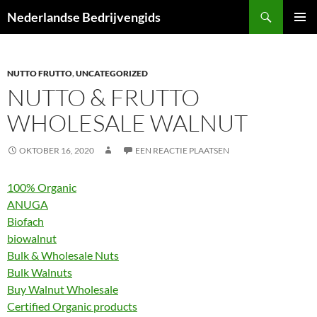
Ga
Zoeken
Nederlandse Bedrijvengids
naar
PRIMAI
de
MENU
inhoud
NUTTO FRUTTO
,
UNCATEGORIZED
NUTTO & FRUTTO
WHOLESALE WALNUT
OKTOBER 16, 2020
EEN REACTIE PLAATSEN
100% Organic
ANUGA
Biofach
biowalnut
Bulk & Wholesale Nuts
Bulk Walnuts
Buy Walnut Wholesale
Certified Organic products