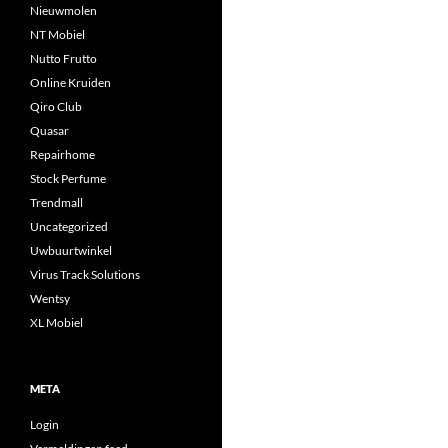
Nieuwmolen
NT Mobiel
Nutto Frutto
Online Kruiden
Qiro Club
Quasar
Repairhome
Stock Perfume
Trendmall
Uncategorized
Uwbuurtwinkel
Virus Track Solutions
Wentsy
XL Mobiel
META
Login