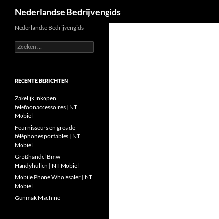
Zoeken
Nederlandse Bedrijvengids
Ga
Nederlandse Bedrijvengids
naar
Zoeken
de
naar:
inhoud
RECENTE BERICHTEN
Zakelijk inkopen
telefoonaccessoires | NT
Mobiel
Fournisseurs en gros de
téléphones portables | NT
Mobiel
Großhandel Bmw
Handyhüllen | NT Mobiel
Mobile Phone Wholesaler | NT
Mobiel
Gunmak Machine