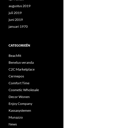
augustus 2019
juli 2019
juni 2019
januari 1970
CATEGORIEËN
Beachfit
Benelux veranda
C2C Marketplace
Cermepos
Comfort Time
Cosmetic Wholesale
Decor Wonen
Enjoy Company
Kassasystemen
Munazzo
News