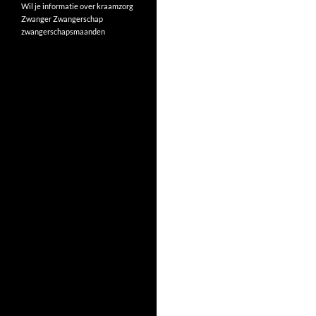
Wil je informatie over kraamzorg
Zwanger
Zwangerschap
zwangerschapsmaanden