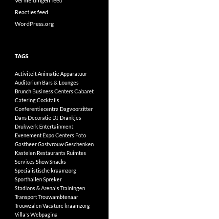
Vermeldingen feed
Reacties feed
WordPress.org
TAGS
Activiteit
Animatie
Apparatuur
Auditorium
Bars & Lounges
Brunch
Business Centers
Cabaret
Catering
Cocktails
Conferentiecentra
Dagvoorzitter
Dans
Decoratie
DJ
Drankjes
Drukwerk
Entertainment
Evenement
Expo Centers
Foto
Gastheer
Gastvrouw
Geschenken
Kastelen
Restaurants
Ruimtes
Services
Show
Snacks
Specialistische kraamzorg
Sporthallen
Spreker
Stadions & Arena's
Trainingen
Transport
Trouwambtenaar
Trouwzalen
Vacature kraamzorg
Villa's
Webpagina